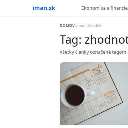
iman.sk
Ekonomika a financie
DOMOV
›
zhodnoťte deň
Tag: zhodno
Všetky články označené tagom „