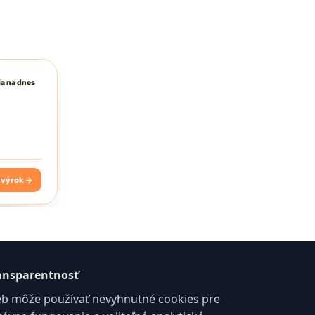
ansparentnosť
b môže používať nevyhnutné cookies pre