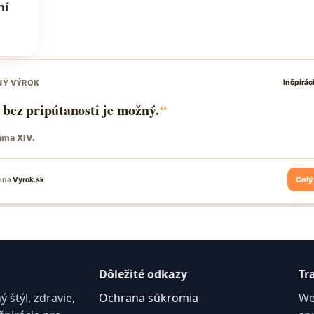
ní
Dôležité odkazy
Tr
štýl, zdravie,
Ochrana súkromia
We