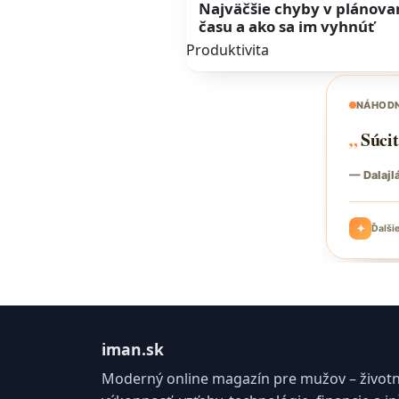
Najväčšie chyby v plánova
času a ako sa im vyhnúť
Produktivita
iman.sk
Moderný online magazín pre mužov – životný 