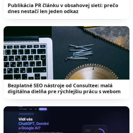
Publikácia PR článku v obsahovej sieti: prečo
dnes nestačí len jeden odkaz
Bezplatné SEO nástroje od Consultee: malá
digitálna dielňa pre rýchlejšiu prácu s webom