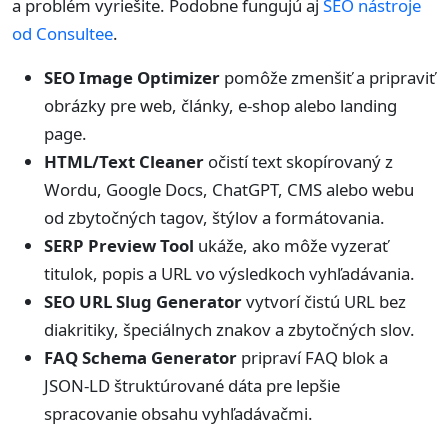
a problém vyriešite. Podobne fungujú aj
SEO nástroje
od Consultee
.
SEO Image Optimizer
pomôže zmenšiť a pripraviť
obrázky pre web, články, e-shop alebo landing
page.
HTML/Text Cleaner
očistí text skopírovaný z
Wordu, Google Docs, ChatGPT, CMS alebo webu
od zbytočných tagov, štýlov a formátovania.
SERP Preview Tool
ukáže, ako môže vyzerať
titulok, popis a URL vo výsledkoch vyhľadávania.
SEO URL Slug Generator
vytvorí čistú URL bez
diakritiky, špeciálnych znakov a zbytočných slov.
FAQ Schema Generator
pripraví FAQ blok a
JSON-LD štruktúrované dáta pre lepšie
spracovanie obsahu vyhľadávačmi.