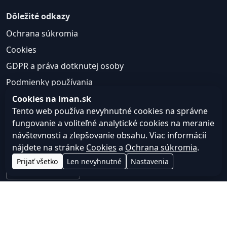
Dôležité odkazy
Ochrana súkromia
Cookies
GDPR a práva dotknutej osoby
Podmienky používania
Cookies na iman.sk
Transparentnosť
Tento web používa nevyhnutné cookies na správne
fungovanie a voliteľné analytické cookies na meranie
Web môže používať nevyhnutné cookies pre správne
návštevnosti a zlepšovanie obsahu. Viac informácií
fungovanie a voliteľné analytické cookies na
nájdete na stránke
Cookies
a
Ochrana súkromia
.
zlepšovanie obsahu a používateľskej skúsenosti.
Prijať všetko
Len nevyhnutné
Nastavenia
Nastavenie cookies
© 2026
Web design, tvorba webu a SEO –
Consultee,
iman.sk
s.r.o.