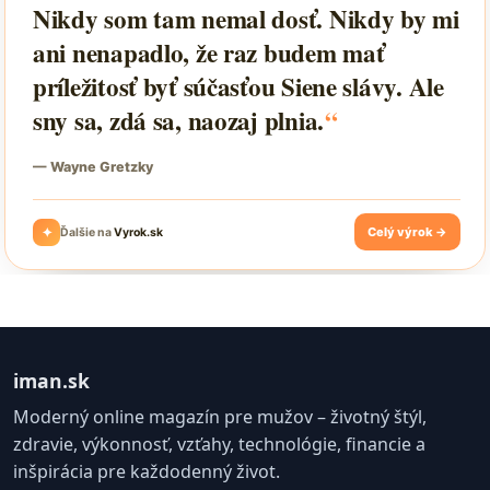
iman.sk
Moderný online magazín pre mužov – životný štýl,
zdravie, výkonnosť, vzťahy, technológie, financie a
inšpirácia pre každodenný život.