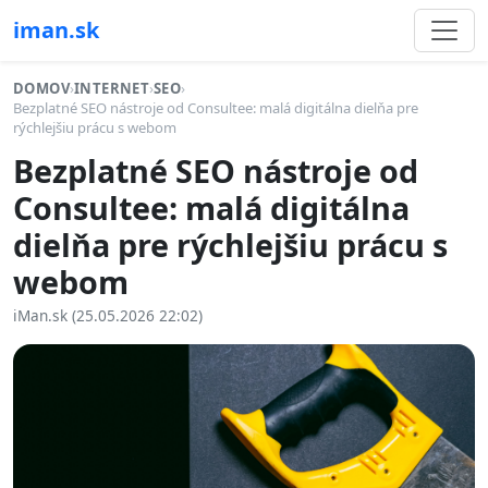
iman.sk
DOMOV
›
INTERNET
›
SEO
›
Bezplatné SEO nástroje od Consultee: malá digitálna dielňa pre
rýchlejšiu prácu s webom
Bezplatné SEO nástroje od
Consultee: malá digitálna
dielňa pre rýchlejšiu prácu s
webom
iMan.sk (25.05.2026 22:02)