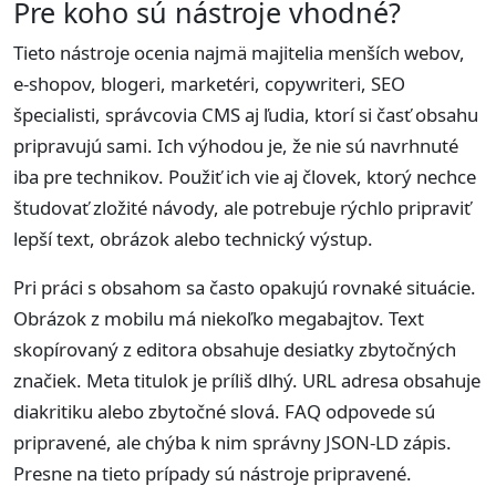
Pre koho sú nástroje vhodné?
Tieto nástroje ocenia najmä majitelia menších webov,
e-shopov, blogeri, marketéri, copywriteri, SEO
špecialisti, správcovia CMS aj ľudia, ktorí si časť obsahu
pripravujú sami. Ich výhodou je, že nie sú navrhnuté
iba pre technikov. Použiť ich vie aj človek, ktorý nechce
študovať zložité návody, ale potrebuje rýchlo pripraviť
lepší text, obrázok alebo technický výstup.
Pri práci s obsahom sa často opakujú rovnaké situácie.
Obrázok z mobilu má niekoľko megabajtov. Text
skopírovaný z editora obsahuje desiatky zbytočných
značiek. Meta titulok je príliš dlhý. URL adresa obsahuje
diakritiku alebo zbytočné slová. FAQ odpovede sú
pripravené, ale chýba k nim správny JSON-LD zápis.
Presne na tieto prípady sú nástroje pripravené.