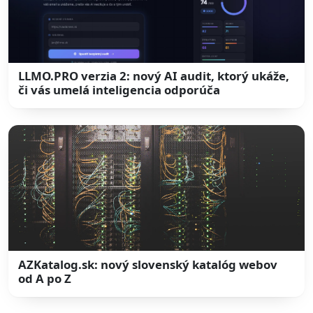
LLMO.PRO verzia 2: nový AI audit, ktorý ukáže,
či vás umelá inteligencia odporúča
AZKatalog.sk: nový slovenský katalóg webov
od A po Z