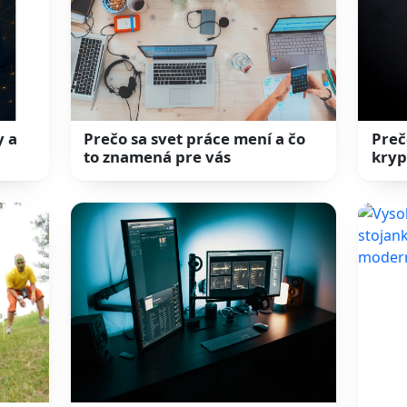
y a
Prečo sa svet práce mení a čo
Preč
to znamená pre vás
kryp