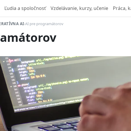
Ľudia a spoločnosť
Vzdelávanie, kurzy, učenie
Práca, k
ERATÍVNA AI
›
AI pre programátorov
ramátorov