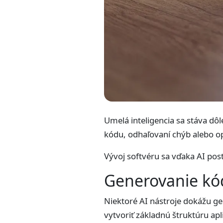
Umelá inteligencia sa stáva dô
kódu, odhaľovaní chýb alebo o
Vývoj softvéru sa vďaka AI pos
Generovanie kó
Niektoré AI nástroje dokážu g
vytvoriť základnú štruktúru apl