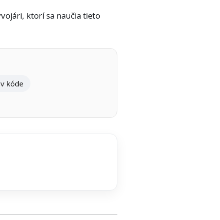
jári, ktorí sa naučia tieto
 v kóde