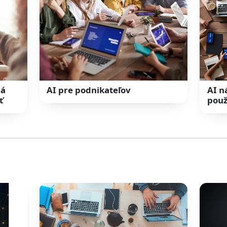
lá
AI pre podnikateľov
AI n
ť
použ