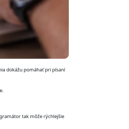
nia dokážu pomáhať pri písaní
e.
gramátor tak môže rýchlejšie