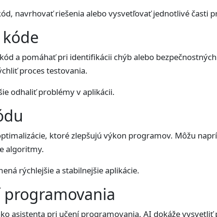
kód, navrhovať riešenia alebo vysvetľovať jednotlivé časti
v kóde
 kód a pomáhať pri identifikácii chýb alebo bezpečnostný
hliť proces testovania.
e odhaliť problémy v aplikácii.
kódu
ptimalizácie, ktoré zlepšujú výkon programov. Môžu naprík
e algoritmy.
á rýchlejšie a stabilnejšie aplikácie.
í programovania
ako asistenta pri učení programovania. AI dokáže vysvetliť