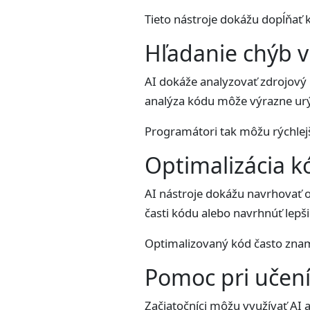
Tieto nástroje dokážu dopĺňať 
Hľadanie chýb 
AI dokáže analyzovať zdrojový
analýza kódu môže výrazne urýc
Programátori tak môžu rýchlejši
Optimalizácia 
AI nástroje dokážu navrhovať o
časti kódu alebo navrhnúť lepši
Optimalizovaný kód často znamen
Pomoc pri učen
Začiatočníci môžu využívať AI 