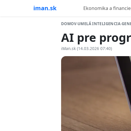
iman.sk
Ekonomika a financie
DOMOV
›
UMELÁ INTELIGENCIA
›
GEN
AI pre prog
iMan.sk (14.03.2026 07:40)