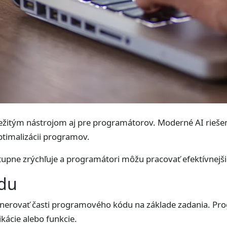
ležitým nástrojom aj pre programátorov. Moderné AI rieše
ptimalizácii programov.
tupne zrýchľuje a programátori môžu pracovať efektívnejši
du
enerovať časti programového kódu na základe zadania. Pro
ikácie alebo funkcie.