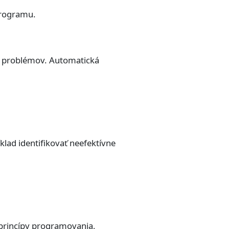
 programu.
ch problémov. Automatická
lad identifikovať neefektívne
 princípy programovania,