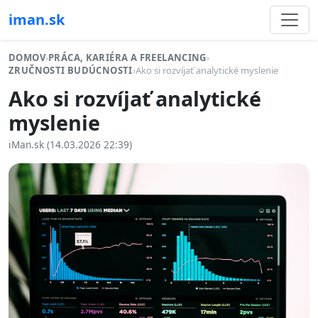
iman.sk
DOMOV
›
PRÁCA, KARIÉRA A FREELANCING
›
ZRUČNOSTI BUDÚCNOSTI
›
Ako si rozvíjať analytické myslenie
Ako si rozvíjať analytické
myslenie
iMan.sk (14.03.2026 22:39)