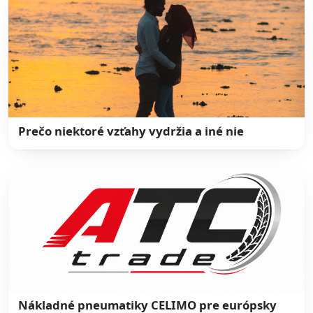
Prečo niektoré vzťahy vydržia a iné nie
Nákladné pneumatiky CELIMO pre európsky