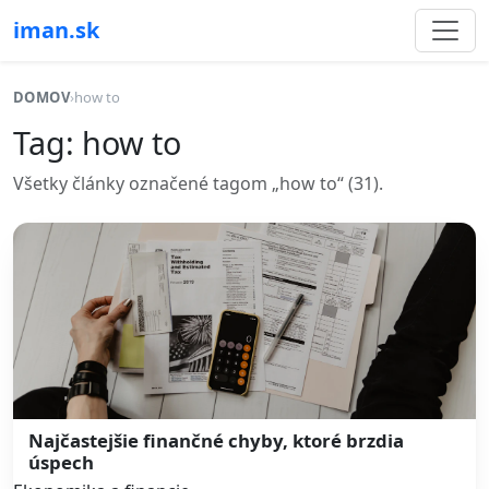
iman.sk
DOMOV
›
how to
Tag: how to
Všetky články označené tagom „how to“ (31).
Najčastejšie finančné chyby, ktoré brzdia
úspech