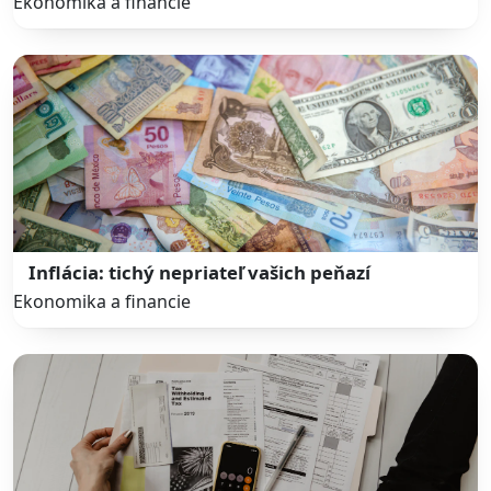
Ekonomika a financie
Inflácia: tichý nepriateľ vašich peňazí
Ekonomika a financie