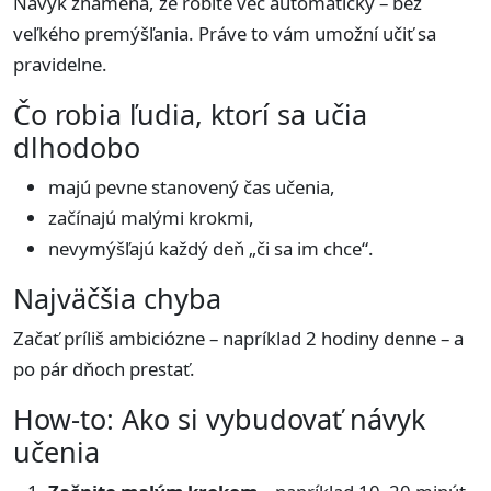
Návyk znamená, že robíte vec automaticky – bez
veľkého premýšľania. Práve to vám umožní učiť sa
pravidelne.
Čo robia ľudia, ktorí sa učia
dlhodobo
majú pevne stanovený čas učenia,
začínajú malými krokmi,
nevymýšľajú každý deň „či sa im chce“.
Najväčšia chyba
Začať príliš ambiciózne – napríklad 2 hodiny denne – a
po pár dňoch prestať.
How-to: Ako si vybudovať návyk
učenia