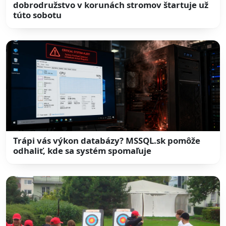
dobrodružstvo v korunách stromov štartuje už
túto sobotu
Trápi vás výkon databázy? MSSQL.sk pomôže
odhaliť, kde sa systém spomaľuje