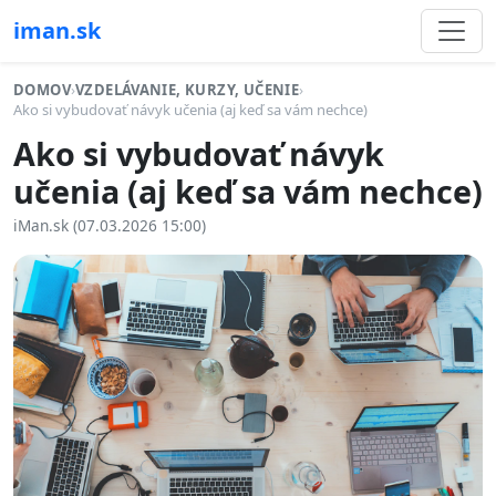
iman.sk
DOMOV
›
VZDELÁVANIE, KURZY, UČENIE
›
Ako si vybudovať návyk učenia (aj keď sa vám nechce)
Ako si vybudovať návyk
učenia (aj keď sa vám nechce)
iMan.sk (07.03.2026 15:00)