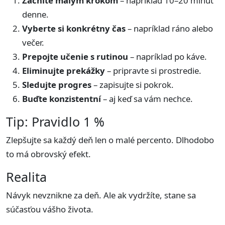
Začnite malým krokom
– napríklad 10–20 minút
denne.
Vyberte si konkrétny čas
– napríklad ráno alebo
večer.
Prepojte učenie s rutinou
– napríklad po káve.
Eliminujte prekážky
– pripravte si prostredie.
Sledujte progres
– zapisujte si pokrok.
Buďte konzistentní
– aj keď sa vám nechce.
Tip: Pravidlo 1 %
Zlepšujte sa každý deň len o malé percento. Dlhodobo
to má obrovský efekt.
Realita
Návyk nevznikne za deň. Ale ak vydržíte, stane sa
súčasťou vášho života.