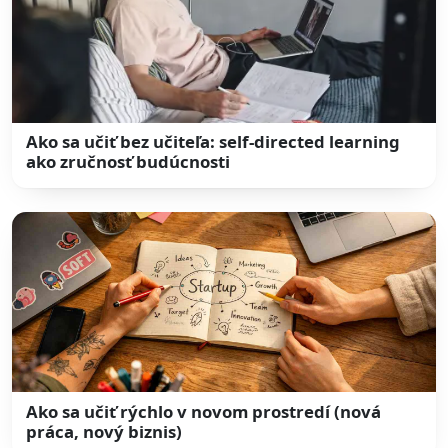
Ako sa učiť bez učiteľa: self-directed learning
ako zručnosť budúcnosti
Ako sa učiť rýchlo v novom prostredí (nová
práca, nový biznis)