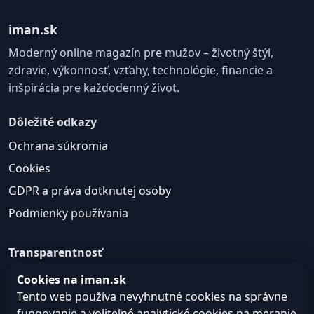
iman.sk
Moderný online magazín pre mužov – životný štýl,
zdravie, výkonnosť, vzťahy, technológie, financie a
inšpirácia pre každodenný život.
Dôležité odkazy
Ochrana súkromia
Cookies
GDPR a práva dotknutej osoby
Podmienky používania
Transparentnosť
Web môže používať nevyhnutné cookies pre správne
Cookies na iman.sk
fungovanie a voliteľné analytické cookies na
Tento web používa nevyhnutné cookies na správne
zlepšovanie obsahu a používateľskej skúsenosti.
fungovanie a voliteľné analytické cookies na meranie