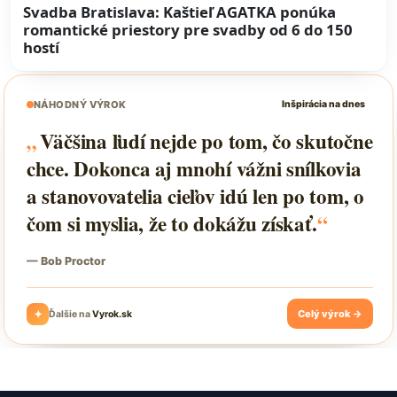
Svadba Bratislava: Kaštieľ AGATKA ponúka
romantické priestory pre svadby od 6 do 150
hostí