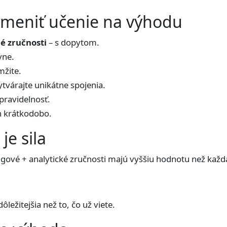
emeniť učenie na výhodu
é zručnosti
– s dopytom.
vne.
mžite.
ytvárajte unikátne spojenia.
pravidelnosť.
n krátkodobo.
je sila
gové + analytické zručnosti majú vyššiu hodnotu než každá
ôležitejšia než to, čo už viete.