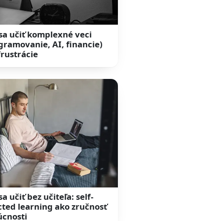
sa učiť komplexné veci
gramovanie, AI, financie)
frustrácie
a učiť bez učiteľa: self-
cted learning ako zručnosť
cnosti