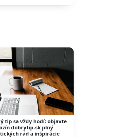
ý tip sa vždy hodí: objavte
zín dobrytip.sk plný
tických rád a inšpirácie