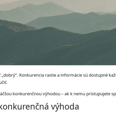
 „dobrý“. Konkurencia rastie a informácie sú dostupné kaž
čiť.
väčšou konkurenčnou výhodou – ak k nemu pristupujete sp
e konkurenčná výhoda