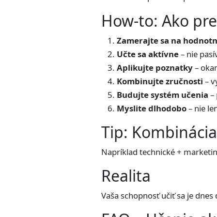
How-to: Ako pr
Zamerajte sa na hodnotn
Učte sa aktívne
– nie pasí
Aplikujte poznatky
– oka
Kombinujte zručnosti
– v
Budujte systém učenia
– 
Myslite dlhodobo
– nie le
Tip: Kombinácia 
Napríklad technické + marketin
Realita
Vaša schopnosť učiť sa je dnes d