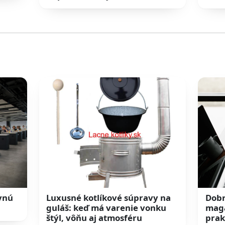
ovnú
Luxusné kotlíkové súpravy na
Dobr
guláš: keď má varenie vonku
maga
štýl, vôňu aj atmosféru
prak