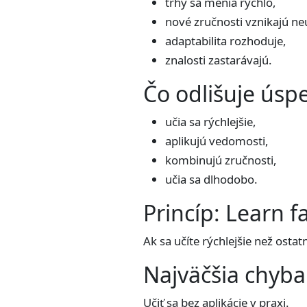
trhy sa menia rýchlo,
nové zručnosti vznikajú ne
adaptabilita rozhoduje,
znalosti zastarávajú.
Čo odlišuje úsp
učia sa rýchlejšie,
aplikujú vedomosti,
kombinujú zručnosti,
učia sa dlhodobo.
Princíp: Learn f
Ak sa učíte rýchlejšie než osta
Najväčšia chyba
Učiť sa bez aplikácie v praxi.