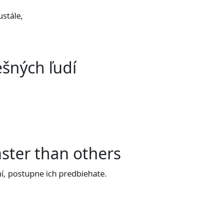
ustále,
ešných ľudí
aster than others
tní, postupne ich predbiehate.