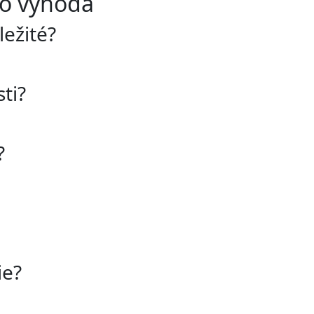
ko výhoda
ležité?
ti?
?
ie?