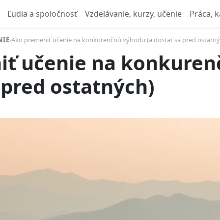
Ľudia a spoločnosť
Vzdelávanie, kurzy, učenie
Práca, k
NIE
›
Ako premeniť učenie na konkurenčnú výhodu (a dostať sa pred ostatný
iť učenie na konkure
 pred ostatných)