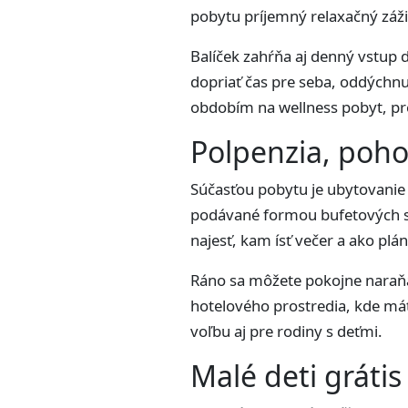
pobytu príjemný relaxačný záži
Balíček zahŕňa aj denný vstup 
dopriať čas pre seba, oddýchnu
obdobím na wellness pobyt, pre
Polpenzia, poho
Súčasťou pobytu je ubytovanie 
podávané formou bufetových stol
najesť, kam ísť večer a ako plá
Ráno sa môžete pokojne naraňajk
hotelového prostredia, kde mát
voľbu aj pre rodiny s deťmi.
Malé deti grátis