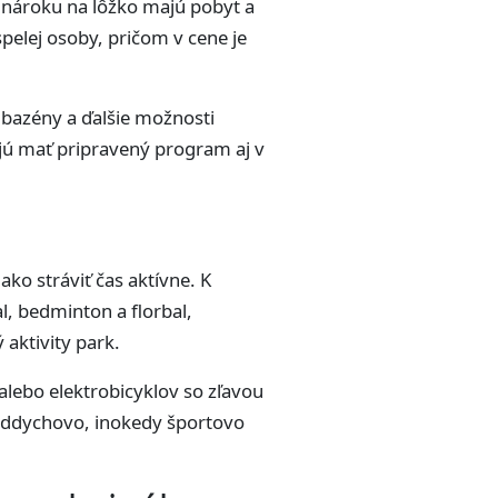
z nároku na lôžko majú pobyt a
pelej osoby, pričom v cene je
, bazény a ďalšie možnosti
ujú mať pripravený program aj v
ako stráviť čas aktívne. K
al, bedminton a florbal,
 aktivity park.
 alebo elektrobicyklov so zľavou
c oddychovo, inokedy športovo