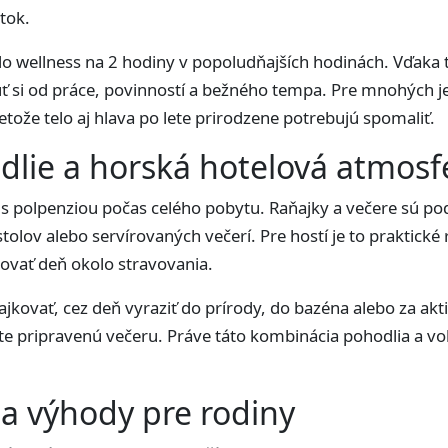
tok.
do wellness na 2 hodiny v popoludňajších hodinách. Vďaka
ť si od práce, povinností a bežného tempa. Pre mnohých je
tože telo aj hlava po lete prirodzene potrebujú spomaliť.
dlie a horská hotelová atmosf
s polpenziou počas celého pobytu. Raňajky a večere sú po
ov alebo servírovaných večerí. Pre hostí je to praktické r
novať deň okolo stravovania.
ovať, cez deň vyraziť do prírody, do bazéna alebo za aktiv
e pripravenú večeru. Práve táto kombinácia pohodlia a voľ
 a výhody pre rodiny