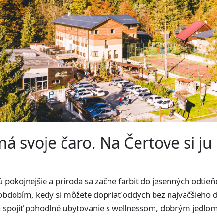
á svoje čaro. Na Čertove si ju
ú pokojnejšie a príroda sa začne farbiť do jesenných odtieň
e obdobím, kedy si môžete dopriať oddych bez najväčšieho
spojiť pohodlné ubytovanie s wellnessom, dobrým jedlom a