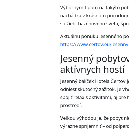
Výborným tipom na takýto pob
nachádza v krásnom prírodnom 
služieb, bazénového sveta, špor
Aktuálnu ponuku jesenného pob
https://www.certov.eu/jesenny
Jesenný pobytov
aktívnych hostí
Jesenný balíček Hotela Čertov 
odniesť skutočný zážitok. Je v
spojiť relax s aktivitami, aj pr
prostredí.
Veľkou výhodou je, že pobyt nie
výrazne spríjemniť – od polpen