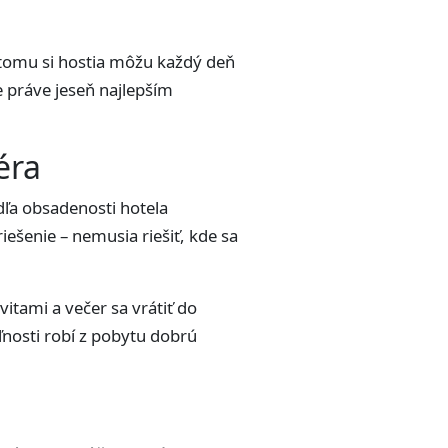
 tomu si hostia môžu každý deň
 práve jeseň najlepším
éra
dľa obsadenosti hotela
iešenie – nemusia riešiť, kde sa
itami a večer sa vrátiť do
nosti robí z pobytu dobrú