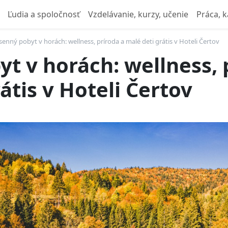
Ľudia a spoločnosť
Vzdelávanie, kurzy, učenie
Práca, k
senný pobyt v horách: wellness, príroda a malé deti grátis v Hoteli Čertov
t v horách: wellness, 
átis v Hoteli Čertov