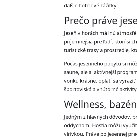
ďalšie hotelové zážitky.
Prečo práve jes
Jeseň v horách má inú atmosféru
príjemnejšia pre ľudí, ktorí si
turistické trasy a prostredie, k
Počas jesenného pobytu si môže
saune, ale aj aktívnejší progra
vonku krásne, oplatí sa vyraziť
športoviská a vnútorné aktivity
Wellness, bazén
Jedným z hlavných dôvodov, pre
oddychom. Hostia môžu využiť
vírivkou. Práve po jesennej pre