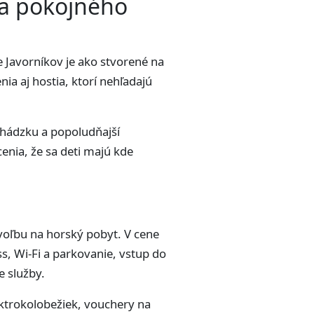
y a pokojného
 Javorníkov je ako stvorené na
a aj hostia, ktorí nehľadajú
chádzku a popoludňajší
cenia, že sa deti majú kde
 voľbu na horský pobyt. V cene
s, Wi-Fi a parkovanie, vstup do
e služby.
lektrokolobežiek, vouchery na