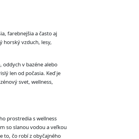
, farebnejšia a často aj
ý horský vzduch, lesy,
b, oddych v bazéne alebo
slý len od počasia. Keď je
azénový svet, wellness,
ho prostredia s wellness
m so slanou vodou a veľkou
ne to, čo robí z obyčajného