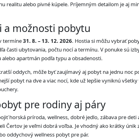
nu realitu alebo pivné kúpele. Príjemným detailom je aj mi
i a možnosti pobytu
 v termíne
31. 8. – 13. 12. 2026
. Hostia si môžu vybrať pob
dľa časti ubytovania, počtu nocí a termínu. V ponuke sú izb
u alebo apartmán podľa typu a obsadenosti.
ť kratší oddych, môže byť zaujímavý aj pobyt na jednu noc po
nejší pobyt na dve a viac nocí, kde už lepšie vyniknú všetky
vouchery.
obyt pre rodiny aj páry
ojiť horská príroda, wellness, dobré jedlo, zábava pre deti 
eli Čertov je veľmi dobrá voľba. Je vhodný ako krátky únik 
ebo oddychový wellness pobyt pre pár.