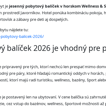
yt je
jesenný pobytový balíček v horskom Wellness & S
prostredí Javorníkov. Hotel ponúka kombináciu pokoja, h
tovísk a zábavy pre deti aj dospelých.
ytu nájdete tu:
-pobytovy-balicek-2026/
ý balíček 2026 je vhodný pre p
je pripravený pre tých, ktorí nechcú len prespať mimo domo
hodný pre páry, ktoré hľadajú romantický oddych v horách, 
e hostí, ktorí majú radi turistiku, wellness, bazény, šport a
 je postavený len na ubytovaní. V cene balíčka sú zahrnuté
zie, cez vstup do bazénov, wellness, športové možnosti až 