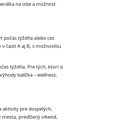
nerálka na izbe a možnosť
yt počas týždňa alebo cez
y v časti A aj B, s možnosťou
čas týždňa. Pre tých, ktorí si
 výhody balíčka – wellness,
a aktivity pre dospelých,
z mesta, predĺžený víkend,