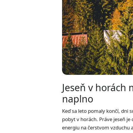
Jeseň v horách m
naplno
Keď sa leto pomaly končí, dni s
pobyt v horách. Práve jeseň j
energiu na čerstvom vzduchu a 