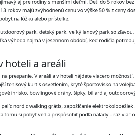
ujímavý aj pre rodiny s menšími deťmi. Deti do 5 rokov be
až 13 rokov majú zvýhodnenú cenu vo výške 50 % z ceny dos
obyt na lôžku alebo prístelke.
 outdoorový park, detský park, veľký lanový park so zľavou
veľká výhoda najmä v jesennom období, keď rodičia potreb
 hoteli a areáli
na prespanie. V areáli a v hoteli nájdete viacero možností, 
ajší tenisový kurt s osvetlením, kryté športovisko na volejb
gové ihrisko, bowlingové dráhy, šípky, biliard aj outdoorový
 palíc nordic walking grátis, zapožičanie elektrokolobežiek
ka tomu si pobyt vedia prispôsobiť podľa nálady – raz via