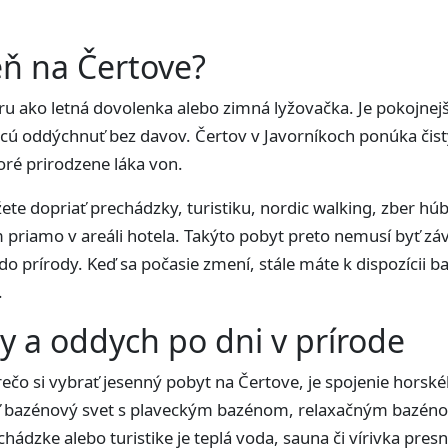
eň na Čertove?
 ako letná dovolenka alebo zimná lyžovačka. Je pokojnejšia
 chcú oddýchnuť bez davov. Čertov v Javorníkoch ponúka čist
toré prirodzene láka von.
te dopriať prechádzky, turistiku, nordic walking, zber hú
m priamo v areáli hotela. Takýto pobyt preto nemusí byť závi
 do prírody. Keď sa počasie zmení, stále máte k dispozícii b
.
y a oddych po dni v prírode
čo si vybrať jesenný pobyt na Čertove, je spojenie horské
 bazénový svet s plaveckým bazénom, relaxačným bazéno
chádzke alebo turistike je teplá voda, sauna či vírivka pres