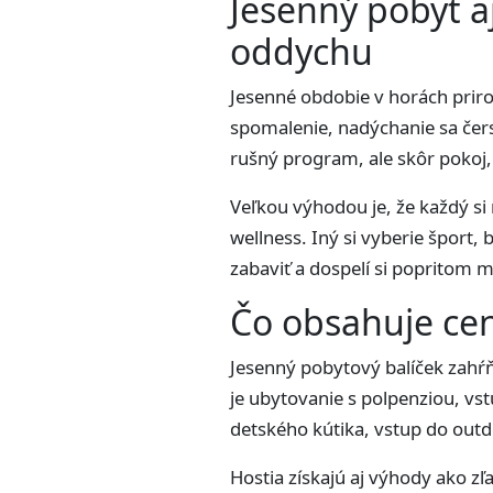
Jesenný pobyt a
oddychu
Jesenné obdobie v horách priro
spomalenie, nadýchanie sa čers
rušný program, ale skôr pokoj,
Veľkou výhodou je, že každý si
wellness. Iný si vyberie šport,
zabaviť a dospelí si popritom
Čo obsahuje cen
Jesenný pobytový balíček zahŕň
je ubytovanie s polpenziou, vs
detského kútika, vstup do outd
Hostia získajú aj výhody ako zľ