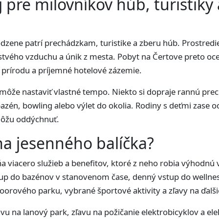
j pre milovníkov húb, turistik
dzene patrí prechádzkam, turistike a zberu húb. Prostredie
tvého vzduchu a únik z mesta. Pobyt na Čertove preto oceni
 prírodu a príjemné hotelové zázemie.
 môže nastaviť vlastné tempo. Niekto si dopraje rannú pre
 bazén, bowling alebo výlet do okolia. Rodiny s deťmi zase o
 môžu oddýchnuť.
a jesenného balíčka?
a viacero služieb a benefitov, ktoré z neho robia výhodnú
tup do bazénov v stanovenom čase, denný vstup do wellnes
oorového parku, vybrané športové aktivity a zľavy na ďalši
avu na lanový park, zľavu na požičanie elektrobicyklov a e