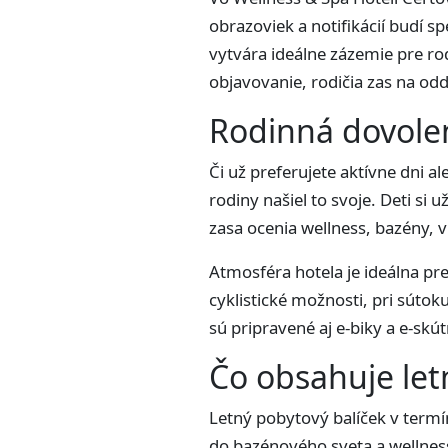
obrazoviek a notifikácií budí s
vytvára ideálne zázemie pre rod
objavovanie, rodičia zas na odd
Rodinná dovole
Či už preferujete aktívne dni a
rodiny našiel to svoje. Deti si
zasa ocenia wellness, bazény, v
Atmosféra hotela je ideálna pre
cyklistické možnosti, pri súto
sú pripravené aj e-biky a e-sk
Čo obsahuje let
Letný pobytový balíček v term
do bazénového sveta a wellness