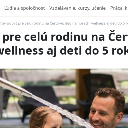
Ľudia a spoločnosť
Vzdelávanie, kurzy, učenie
Práca, k
tný pobyt pre celú rodinu na Čertove: leto na horách, wellness aj deti do 5 
pre celú rodinu na Čer
ellness aj deti do 5 ro