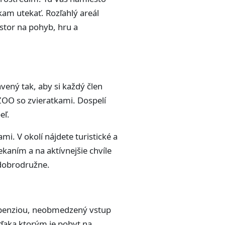
kam utekať. Rozľahlý areál
estor na pohyb, hru a
avený tak, aby si každý člen
 ZOO so zvieratkami. Dospelí
eľ.
mi. V okolí nájdete turistické a
kaním a na aktívnejšie chvíle
 dobrodružne.
lpenziou, neobmedzený vstup
vďaka ktorým je pobyt na