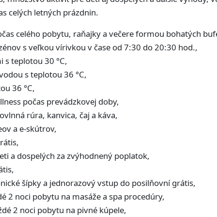
as celých letných prázdnin.
očas celého pobytu, raňajky a večere formou bohatých buf
nov s veľkou vírivkou v čase od 7:30 do 20:30 hod.,
i s teplotou 30 °C,
vodou s teplotou 36 °C,
tou 36 °C,
lness počas prevádzkovej doby,
rovlnná rúra, kanvica, čaj a káva,
ov a e-skútrov,
rátis,
eti a dospelých za zvýhodnený poplatok,
tis,
ronické šípky a jednorazový vstup do posilňovní grátis,
dé 2 noci pobytu na masáže a spa procedúry,
ždé 2 noci pobytu na pivné kúpele,