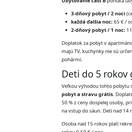
Ubytovanie časť B
ponúka ubyt
3-dňový pobyt / 2 noci
(ce
každá ďalšia noc:
65 € / o
2-dňový pobyt / 1 noc:
11
Doplatok za pobyt v apartmáno
majú TV, kuchynky nie sú urče
pohármi.
Deti do 5 rokov
Veľkou výhodou tohto pobytu s
pobyt a stravu grátis
. Doplat
50 % z ceny dospelej osoby, pr
na vstup do sáun. Deti nad 14 
Osoba nad 15 rokov platí rekre
rokov 0,50 € / noc.