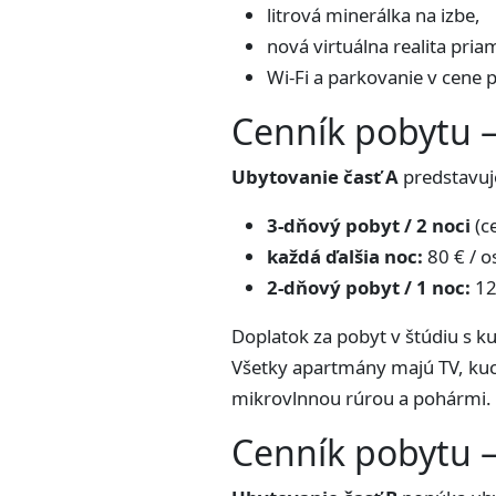
litrová minerálka na izbe,
nová virtuálna realita pria
Wi-Fi a parkovanie v cene 
Cenník pobytu –
Ubytovanie časť A
predstavuj
3-dňový pobyt / 2 noci
(ce
každá ďalšia noc:
80 € / o
2-dňový pobyt / 1 noc:
12
Doplatok za pobyt v štúdiu s 
Všetky apartmány majú TV, kuc
mikrovlnnou rúrou a pohármi.
Cenník pobytu –