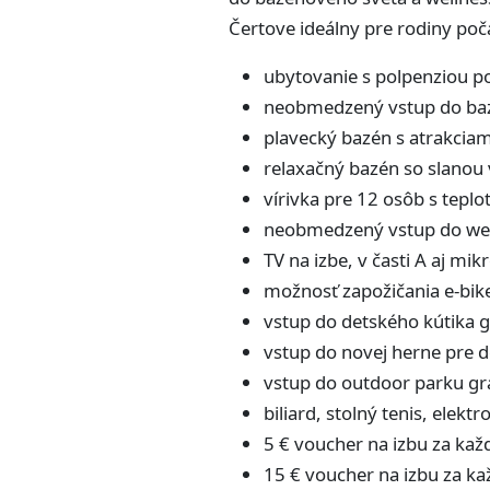
Čertove ideálny pre rodiny poč
ubytovanie s polpenziou p
neobmedzený vstup do bazé
plavecký bazén s atrakciam
relaxačný bazén so slanou 
vírivka pre 12 osôb s teplo
neobmedzený vstup do wel
TV na izbe, v časti A aj mik
možnosť zapožičania e-bike
vstup do detského kútika g
vstup do novej herne pre d
vstup do outdoor parku grá
biliard, stolný tenis, elekt
5 € voucher na izbu za kaž
15 € voucher na izbu za ka