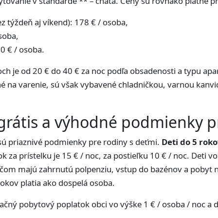
ovanie v štandarde ** – chata. Ceny sú rovnako platné p
z týždeň aj víkend): 178 € / osoba,
soba,
0 € / osoba.
ch je od 20 € do 40 € za noc podľa obsadenosti a typu a
né na varenie, sú však vybavené chladničkou, varnou kanv
 grátis a výhodné podmienky p
ú priaznivé podmienky pre rodiny s deťmi.
Deti do 5 rok
ok za prístelku je 15 € / noc, za postieľku 10 € / noc. Deti 
ičom majú zahrnutú polpenziu, vstup do bazénov a pobyt na
rokov platia ako dospelá osoba.
ačný pobytový poplatok obci vo výške 1 € / osoba / noc a 