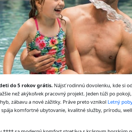
eti do 5 rokov grátis.
Nájsť rodinnú dovolenku, kde si o
ažšie než akýkoľvek pracovný projekt. Jeden túži po pokoji,
hyb, zábavu a nové zážitky. Práve preto vznikol
Letný poby
ý spája komfortné ubytovanie, kvalitné služby, prírodu, wel
ov **** sa moderný komfort stretáva s krásnym horským p