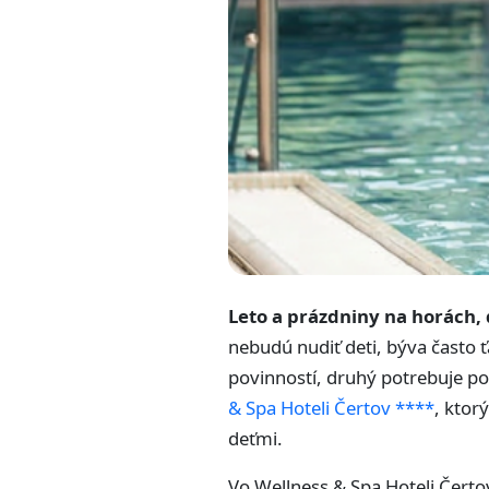
Leto a prázdniny na horách, d
nebudú nudiť deti, býva často ť
povinností, druhý potrebuje po
& Spa Hoteli Čertov ****
, ktor
deťmi.
Vo Wellness & Spa Hoteli Čert