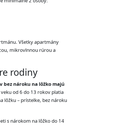
re minimálne 2 osoby:
partmánu. Všetky apartmány
icou, mikrovlnnou rúrou a
re rodiny
ov bez nároku na lôžko majú
vo veku od 6 do 13 rokov platia
 lôžku – prístelke, bez nároku
deti s nárokom na lôžko do 14