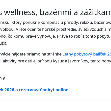
s wellness, bazénmi a zážitka
ensku, ktorý ponúkne kombináciu prírody, relaxu, bazénov
oľbou. V lete oceníte horské prostredie, svieži vzduch a 
oho, čo komu práve vyhovuje. Práve to robí z tohto pobytu 
užiť.
rvácie nájdete priamo na stránke
Letný pobytový balíček 
 aktivity pre deti aj prírodu Kysúc a Javorníkov, tento poby
0 €
ek 2026 a rezervovať pobyt online