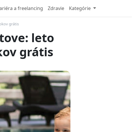
ariéra a freelancing
Zdravie
Kategórie
rokov grátis
tove: leto
kov grátis