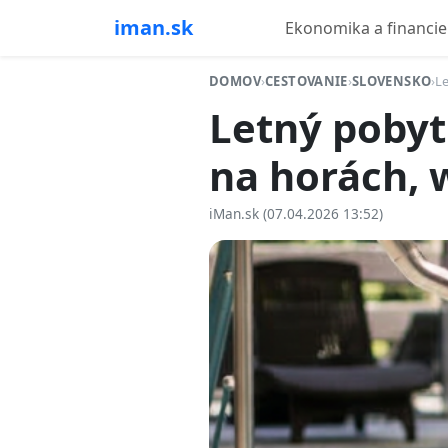
iman.sk
Ekonomika a financie
DOMOV
›
CESTOVANIE
›
SLOVENSKO
›
Le
Letný pobyt 
na horách, w
iMan.sk (07.04.2026 13:52)