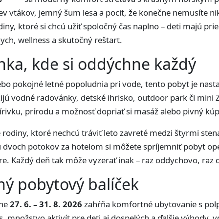
pev vtákov, jemný šum lesa a pocit, že konečne nemusíte ni
iny, ktoré si chcú užiť spoločný čas naplno – deti majú pri
ych, wellness a skutočný reštart.
nka, kde si oddýchne každý
lebo pokojné letné popoludnia pri vode, tento pobyt je nast
 užijú vodné radovánky, detské ihrisko, outdoor park či mini
írivku, prírodu a možnosť dopriať si masáž alebo pivný kúp
 rodiny, ktoré nechcú tráviť leto zavreté medzi štyrmi stena
ku dvoch potokov za hotelom si môžete spríjemniť pobyt ope
útre. Každý deň tak môže vyzerať inak – raz oddychovo, raz
ný pobytový balíček
íne
27. 6. – 31. 8. 2026
zahŕňa komfortné ubytovanie s po
, množstvo aktivít pre deti aj dospelých a ďalšie výhody, 