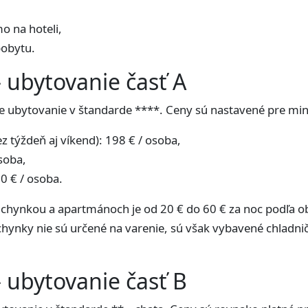
mo na hoteli,
pobytu.
 ubytovanie časť A
e ubytovanie v štandarde ****. Ceny sú nastavené pre mi
z týždeň aj víkend): 198 € / osoba,
soba,
0 € / osoba.
kuchynkou a apartmánoch je od 20 € do 60 € za noc podľa 
hynky nie sú určené na varenie, sú však vybavené chladni
 ubytovanie časť B