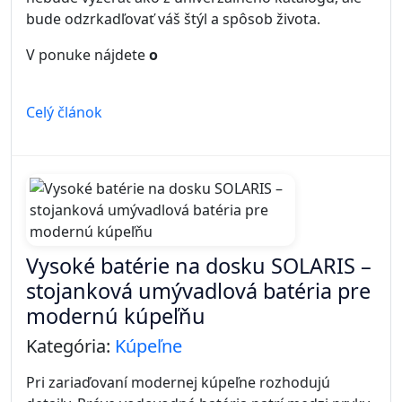
bude odzrkadľovať váš štýl a spôsob života.
V ponuke nájdete
o
Celý článok
Vysoké batérie na dosku SOLARIS –
stojanková umývadlová batéria pre
modernú kúpeľňu
Kategória:
Kúpeľne
Pri zariaďovaní modernej kúpeľne rozhodujú