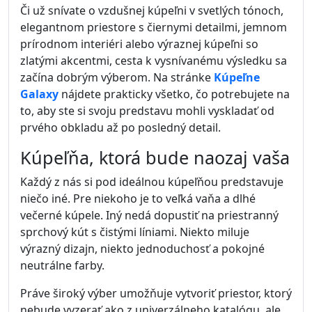
Či už snívate o vzdušnej kúpeľni v svetlých tónoch,
elegantnom priestore s čiernymi detailmi, jemnom
prírodnom interiéri alebo výraznej kúpeľni so
zlatými akcentmi, cesta k vysnívanému výsledku sa
začína dobrým výberom. Na stránke
Kúpeľne
Galaxy
nájdete prakticky všetko, čo potrebujete na
to, aby ste si svoju predstavu mohli vyskladať od
prvého obkladu až po posledný detail.
Kúpeľňa, ktorá bude naozaj vaša
Každý z nás si pod ideálnou kúpeľňou predstavuje
niečo iné. Pre niekoho je to veľká vaňa a dlhé
večerné kúpele. Iný nedá dopustiť na priestranný
sprchový kút s čistými líniami. Niekto miluje
výrazný dizajn, niekto jednoduchosť a pokojné
neutrálne farby.
Práve široký výber umožňuje vytvoriť priestor, ktorý
nebude vyzerať ako z univerzálneho katalógu, ale