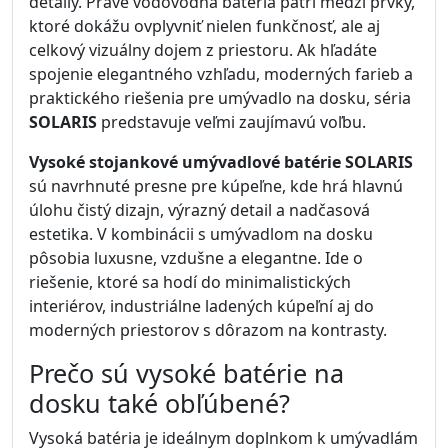
detaily. Práve vodovodná batéria patrí medzi prvky,
ktoré dokážu ovplyvniť nielen funkčnosť, ale aj
celkový vizuálny dojem z priestoru. Ak hľadáte
spojenie elegantného vzhľadu, moderných farieb a
praktického riešenia pre umývadlo na dosku, séria
SOLARIS
predstavuje veľmi zaujímavú voľbu.
Vysoké stojankové umývadlové batérie SOLARIS
sú navrhnuté presne pre kúpeľne, kde hrá hlavnú
úlohu čistý dizajn, výrazný detail a nadčasová
estetika. V kombinácii s umývadlom na dosku
pôsobia luxusne, vzdušne a elegantne. Ide o
riešenie, ktoré sa hodí do minimalistických
interiérov, industriálne ladených kúpeľní aj do
moderných priestorov s dôrazom na kontrasty.
Prečo sú vysoké batérie na
dosku také obľúbené?
Vysoká batéria je ideálnym doplnkom k umývadlám