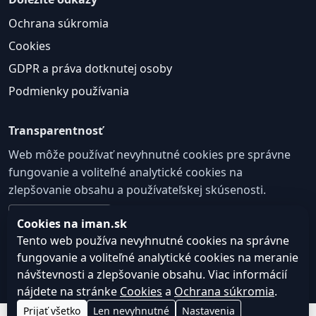
Ochrana súkromia
Cookies
GDPR a práva dotknutej osoby
Podmienky používania
Transparentnosť
Web môže používať nevyhnutné cookies pre správne
fungovanie a voliteľné analytické cookies na
zlepšovanie obsahu a používateľskej skúsenosti.
Nastavenie cookies
Cookies na iman.sk
Tento web používa nevyhnutné cookies na správne
fungovanie a voliteľné analytické cookies na meranie
© 2026
Web design, tvorba webu a SEO –
Consultee,
návštevnosti a zlepšovanie obsahu. Viac informácií
iman.sk
s.r.o.
nájdete na stránke
Cookies
a
Ochrana súkromia
.
Prijať všetko
Len nevyhnutné
Nastavenia