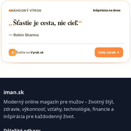
iman.sk
Moderný online magazín pre mužov – životný štýl,
zdravie, výkonnosť, vzťahy, technológie, financie a
inšpirácia pre každodenný život.
Dôležité odkazy