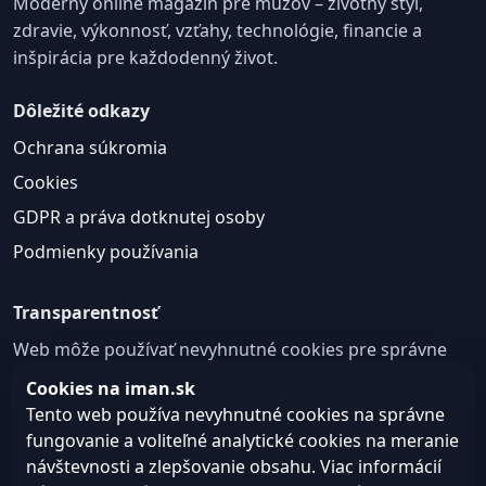
Moderný online magazín pre mužov – životný štýl,
zdravie, výkonnosť, vzťahy, technológie, financie a
inšpirácia pre každodenný život.
Dôležité odkazy
Ochrana súkromia
Cookies
GDPR a práva dotknutej osoby
Podmienky používania
Transparentnosť
Web môže používať nevyhnutné cookies pre správne
fungovanie a voliteľné analytické cookies na
Cookies na iman.sk
zlepšovanie obsahu a používateľskej skúsenosti.
Tento web používa nevyhnutné cookies na správne
fungovanie a voliteľné analytické cookies na meranie
Nastavenie cookies
návštevnosti a zlepšovanie obsahu. Viac informácií