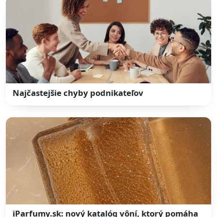
Najčastejšie chyby podnikateľov
iParfumy.sk: nový katalóg vôní, ktorý pomáha