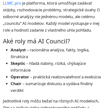
LLMC.pro
je platforma, ktorá umožňuje zadávať
otázky, rozhodovacie problémy, strategické úvahy či
odborné analýzy nie jednému modelu, ale celému
„councilu“ AI modelov. Každý model vystupuje v inej
role a hodnotí zadanie z vlastného uhla pohľadu.
Aké roly má AI Council?
Analyst
– racionálna analýza, fakty, logika,
štruktúra
Skeptic
– hľadá slabiny, riziká, chýbajúce
informácie
Operator
– praktická realizovateľnosť a exekúcia
Chair
– sumarizuje diskusiu a vydáva finálny
verdikt
Jednotlivé roly môžu bežať na rôznych AI modeloch,
čím sa znižuje riziko jednostranného pohľadu a