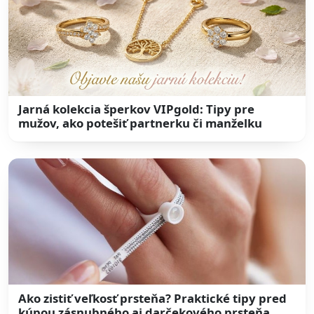
Jarná kolekcia šperkov VIPgold: Tipy pre
mužov, ako potešiť partnerku či manželku
Ako zistiť veľkosť prsteňa? Praktické tipy pred
kúpou zásnubného aj darčekového prsteňa