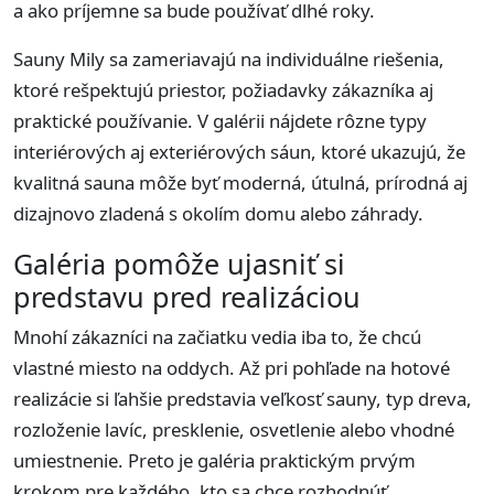
a ako príjemne sa bude používať dlhé roky.
Sauny Mily sa zameriavajú na individuálne riešenia,
ktoré rešpektujú priestor, požiadavky zákazníka aj
praktické používanie. V galérii nájdete rôzne typy
interiérových aj exteriérových sáun, ktoré ukazujú, že
kvalitná sauna môže byť moderná, útulná, prírodná aj
dizajnovo zladená s okolím domu alebo záhrady.
Galéria pomôže ujasniť si
predstavu pred realizáciou
Mnohí zákazníci na začiatku vedia iba to, že chcú
vlastné miesto na oddych. Až pri pohľade na hotové
realizácie si ľahšie predstavia veľkosť sauny, typ dreva,
rozloženie lavíc, presklenie, osvetlenie alebo vhodné
umiestnenie. Preto je galéria praktickým prvým
krokom pre každého, kto sa chce rozhodnúť