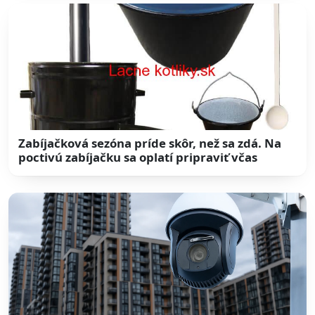
Zabíjačková sezóna príde skôr, než sa zdá. Na
poctivú zabíjačku sa oplatí pripraviť včas