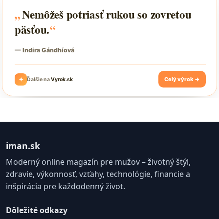
iman.sk
Moderný online magazín pre mužov – životný štýl,
zdravie, výkonnosť, vzťahy, technológie, financie a
inšpirácia pre každodenný život.
Dôležité odkazy