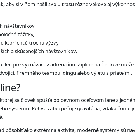
, aby si v ňom našli svoju trasu rôzne vekové aj výkonnost
h návštevníkov,
oločné zážitky,
h, ktorí chcú trochu výzvy,
ších a skúsenejších návštevníkov.
tu len pre vyznávačov adrenalínu. Zipline na Čertove môž
vojici, firemného teambuildingu alebo výletu s priateľmi.
line?
 pri ktorej sa človek spúšťa po pevnom oceľovom lane z je
ého systému. Pohyb zabezpečuje gravitácia, vďaka čomu je 
á.
ľad pôsobiť ako extrémna aktivita, moderné systémy sú n