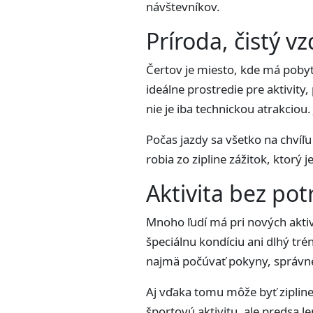
návštevníkov.
Príroda, čistý v
Čertov je miesto, kde má pobyt 
ideálne prostredie pre aktivity,
nie je iba technickou atrakciou. 
Počas jazdy sa všetko na chvíľu
robia zo zipline zážitok, ktorý 
Aktivita bez pot
Mnoho ľudí má pri nových aktivi
špeciálnu kondíciu ani dlhý tr
najmä počúvať pokyny, správne p
Aj vďaka tomu môže byť ziplin
športovú aktivitu, ale predsa 