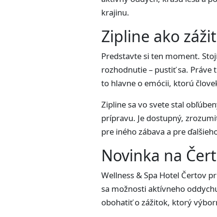
krajinu.
Zipline ako záži
Predstavte si ten moment. Stojí
rozhodnutie – pustiť sa. Práve 
to hlavne o emócii, ktorú človek
Zipline sa vo svete stal obľúbe
prípravu. Je dostupný, zrozumi
pre iného zábava a pre ďalšieh
Novinka na Čert
Wellness & Spa Hotel Čertov pr
sa možnosti aktívneho oddychu 
obohatiť o zážitok, ktorý výbo