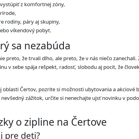
vystúpiť z komfortnej zóny,
rírode,
e rodiny, páry aj skupiny,
lebo víkendový pobyt.
rý sa nezabúda
 preto, že trvali dlho, ale preto, že v nás niečo zanechali.
nu v sebe spája rešpekt, radosť, slobodu aj pocit, že človek
 oblasti Čertov, pozrite si možnosti ubytovania a akciové b
o nevšedný zážitok, určite si nenechajte ujsť novinku v pod
zky o zipline na Čertove
j pre deti?