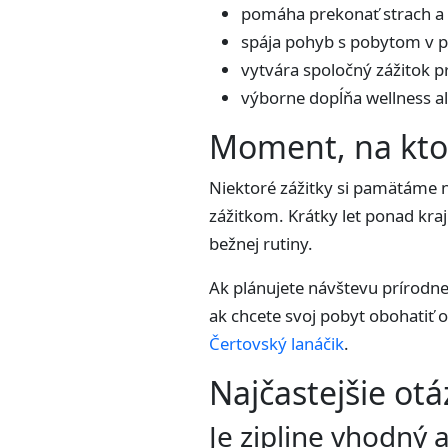
pomáha prekonať strach a 
spája pohyb s pobytom v p
vytvára spoločný zážitok pr
výborne dopĺňa wellness a
Moment, na kto
Niektoré zážitky si pamätáme nie
zážitkom. Krátky let ponad kraji
bežnej rutiny.
Ak plánujete návštevu prírodnej
ak chcete svoj pobyt obohatiť 
Čertovský lanáčik
.
Najčastejšie otá
Je zipline vhodný a