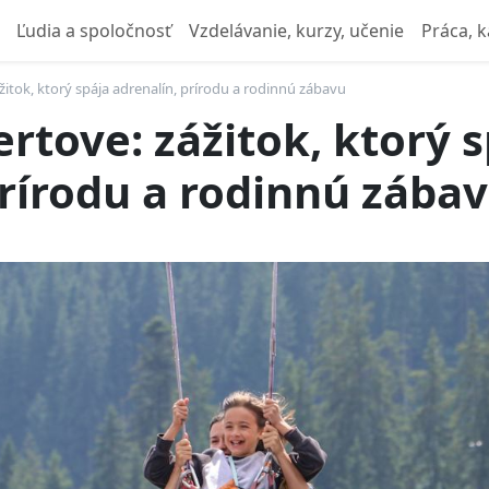
Ľudia a spoločnosť
Vzdelávanie, kurzy, učenie
Práca, k
ážitok, ktorý spája adrenalín, prírodu a rodinnú zábavu
ertove: zážitok, ktorý 
prírodu a rodinnú zába