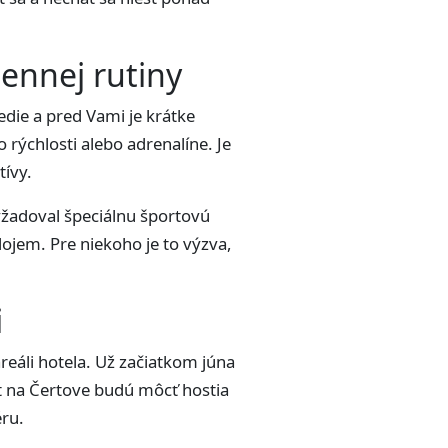
dennej rutiny
edie a pred Vami je krátke
 rýchlosti alebo adrenalíne. Je
tívy.
vyžadoval špeciálnu športovú
ojem. Pre niekoho je to výzva,
i
reáli hotela. Už začiatkom júna
t na Čertove budú môcť hostia
éru.