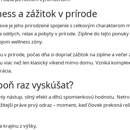
ess a zážitok v prírode
ove je jeho prirodzené spojenie s celkovým charakterom m
a oddych, relax a pobyty v prírode. Zipline do tejto ponuk
ojom wellness zóny.
 prírode, počas dňa si dopriať zážitok na zipline a večer 
u viac než len klasický víkend mimo domu. Vzniká komplex
rácia.
poň raz vyskúšať?
ýchly nástup, silný efekt a dlhú spomienkovú hodnotu. Netrv
itejší práve prvý odraz – moment, keď človek prekoná rešpe
 krajinu z výšky,