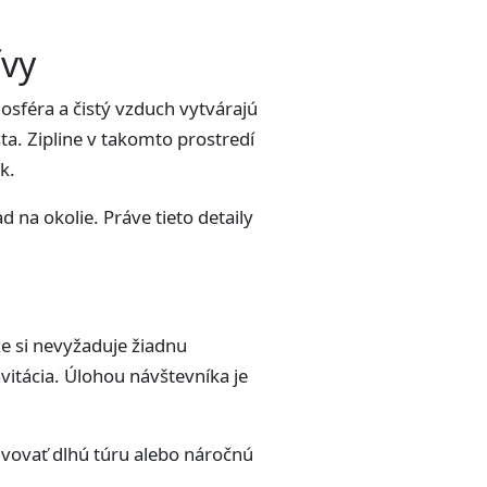
ívy
osféra a čistý vzduch vytvárajú
sta. Zipline v takomto prostredí
k.
 na okolie. Práve tieto detaily
že si nevyžaduje žiadnu
vitácia. Úlohou návštevníka je
lvovať dlhú túru alebo náročnú