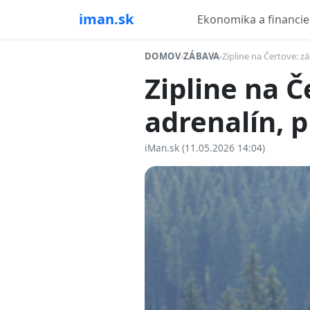
iman.sk
Ekonomika a financie
DOMOV
›
ZÁBAVA
›
Zipline na Čertove: z
Zipline na Č
adrenalín, 
iMan.sk (11.05.2026 14:04)