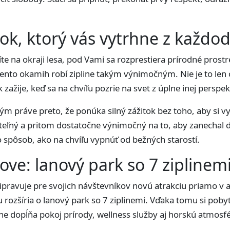
tok, ktorý vás vytrhne z každo
te na okraji lesa, pod Vami sa rozprestiera prírodné prostr
tento okamih robí zipline takým výnimočným. Nie je to len o
 zažije, keď sa na chvíľu pozrie na svet z úplne inej perspek
ným práve preto, že ponúka silný zážitok bez toho, aby si 
teľný a pritom dostatočne výnimočný na to, aby zanechal d
o spôsob, ako na chvíľu vypnúť od bežných starostí.
ove: lanový park so 7 ziplinem
ipravuje pre svojich návštevníkov novú atrakciu priamo v a
rozšíria o lanový park so 7 ziplinemi. Vďaka tomu si poby
rne dopĺňa pokoj prírody, wellness služby aj horskú atmosf