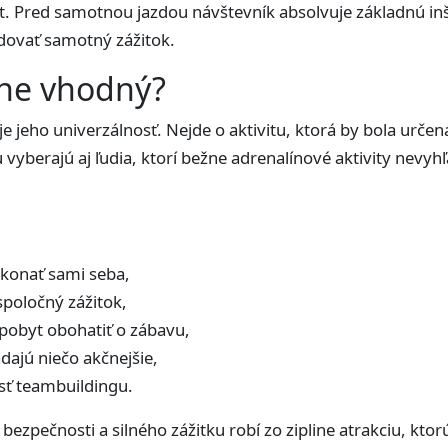
t. Pred samotnou jazdou návštevník absolvuje základnú in
dovať samotný zážitok.
line vhodný?
je jeho univerzálnosť. Nejde o aktivitu, ktorá by bola urče
 vyberajú aj ľudia, ktorí bežne adrenalínové aktivity nevyhľ
ekonať sami seba,
spoločný zážitok,
 pobyt obohatiť o zábavu,
adajú niečo akčnejšie,
sť teambuildingu.
ezpečnosti a silného zážitku robí zo zipline atrakciu, ktor