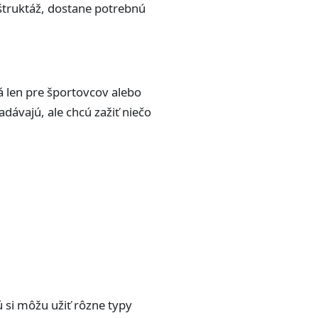
štruktáž, dostane potrebnú
ná len pre športovcov alebo
adávajú, ale chcú zažiť niečo
ú si môžu užiť rôzne typy