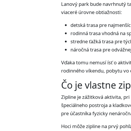
Lanový park bude navrhnutý tak
viaceré úrovne obtiažnosti:
detská trasa pre najmenšíc
rodinná trasa vhodná na sp
stredne ťažká trasa pre týc
náročná trasa pre odvážnej
Vďaka tomu nemusí ísť o aktivi
rodinného víkendu, pobytu vo d
Čo je vlastne zip
Zipline je zážitková aktivita,
špeciálneho postroja a kladkov
pre účastníka fyzicky nenáročn
Hoci môže zipline na prvý poh