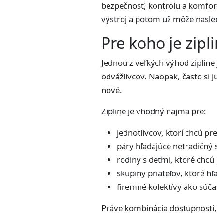
bezpečnosť, kontrolu a komfor
výstroj a potom už môže nasle
Pre koho je zip
Jednou z veľkých výhod zipline 
odvážlivcov. Naopak, často si ju
nové.
Zipline je vhodný najmä pre:
jednotlivcov, ktorí chcú pr
páry hľadajúce netradičný 
rodiny s deťmi, ktoré chcú
skupiny priateľov, ktoré hľ
firemné kolektívy ako súča
Práve kombinácia dostupnosti, b