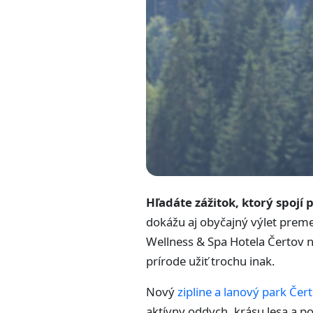
Hľadáte zážitok, ktorý spojí
dokážu aj obyčajný výlet preme
Wellness & Spa Hotela Čertov no
prírode užiť trochu inak.
Nový
zipline a lanový park Čer
aktívny oddych, krásu lesa a po