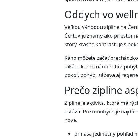
Oddych vo welln
Veľkou výhodou zipline na Čert
Čertov je známy ako priestor n
ktorý krásne kontrastuje s pok
Ráno môžete začať prechádzkou v
takáto kombinácia robí z pobyt
pokoj, pohyb, zábava aj regene
Prečo zipline as
Zipline je aktivita, ktorá má r
ostáva. Pre mnohých je najdôlež
nové.
prináša jedinečný pohľad na