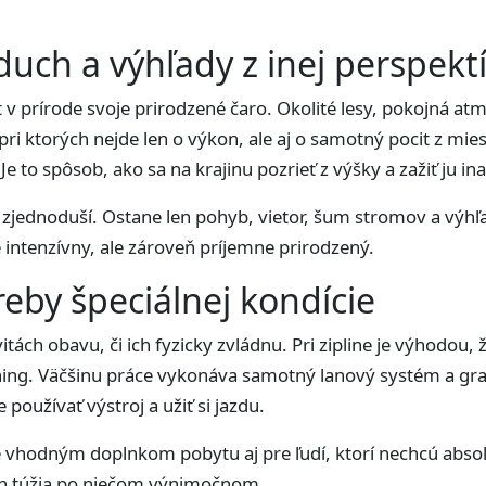
zduch a výhľady z inej perspekt
v prírode svoje prirodzené čaro. Okolité lesy, pokojná atm
 pri ktorých nejde len o výkon, ale aj o samotný pocit z mie
Je to spôsob, ako sa na krajinu pozrieť z výšky a zažiť ju ina
 zjednoduší. Ostane len pohyb, vietor, šum stromov a výhľad
je intenzívny, ale zároveň príjemne prirodzený.
reby špeciálnej kondície
tách obavu, či ich fyzicky zvládnu. Pri zipline je výhodou, 
éning. Väčšinu práce vykonáva samotný lanový systém a gra
oužívať výstroj a užiť si jazdu.
e vhodným doplnkom pobytu aj pre ľudí, ktorí nechcú abso
len túžia po niečom výnimočnom.