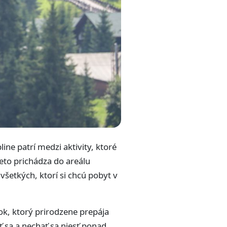
line patrí medzi aktivity, ktoré
eto prichádza do areálu
 všetkých, ktorí si chcú pobyt v
ok, ktorý prirodzene prepája
ť sa a nechať sa niesť ponad