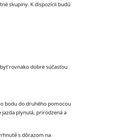
né skupiny. K dispozícii budú
e byť rovnako dobre súčasťou
dného bodu do druhého pomocou
jazda plynulá, prirodzená a
avrhnuté s dôrazom na