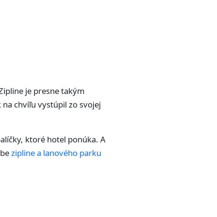
 Zipline je presne takým
 na chvíľu vystúpil zo svojej
alíčky, ktoré hotel ponúka. A
obe
zipline a lanového parku