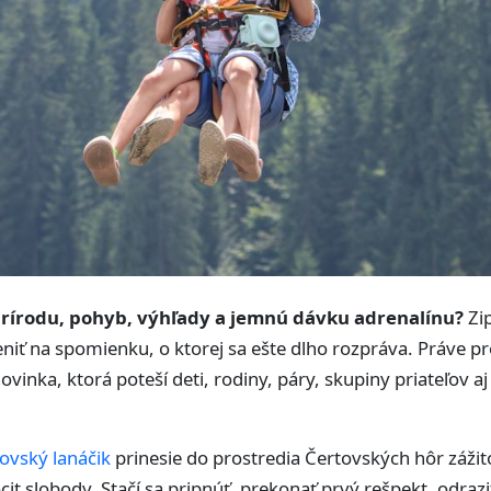
 prírodu, pohyb, výhľady a jemnú dávku adrenalínu?
Zip
niť na spomienku, o ktorej sa ešte dlho rozpráva. Práve pr
vinka, ktorá poteší deti, rodiny, páry, skupiny priateľov aj
tovský lanáčik
prinesie do prostredia Čertovských hôr zážit
cit slobody. Stačí sa pripnúť, prekonať prvý rešpekt, odrazi