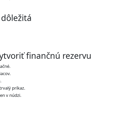
 dôležitá
ytvoriť finančnú rezervu
ačné.
iacov.
.
trvalý príkaz.
len v núdzi.