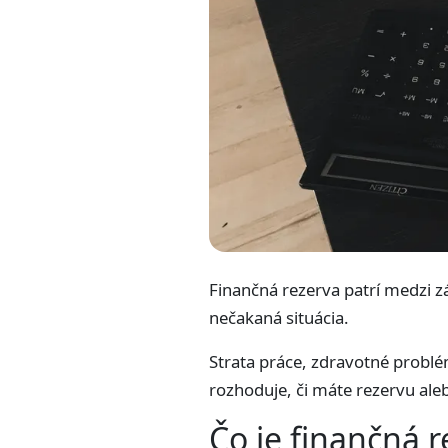
Finančná rezerva patrí medzi zá
nečakaná situácia.
Strata práce, zdravotné probl
rozhoduje, či máte rezervu aleb
Čo je finančná 