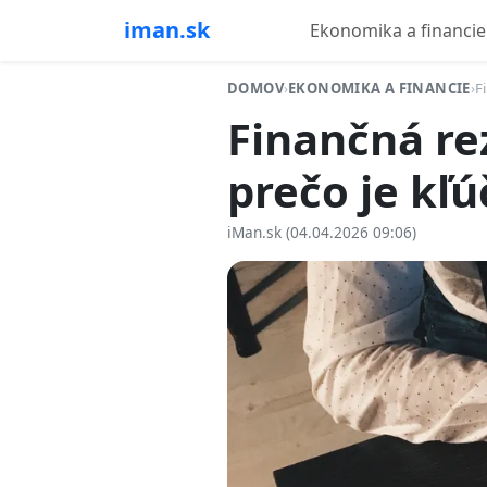
iman.sk
Ekonomika a financie
DOMOV
›
EKONOMIKA A FINANCIE
›
F
Finančná re
prečo je kľ
iMan.sk (04.04.2026 09:06)