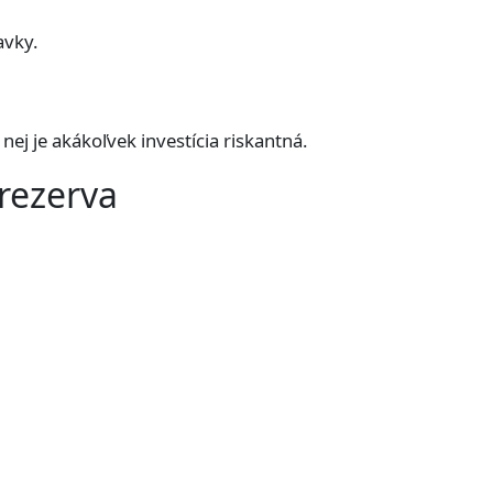
avky.
nej je akákoľvek investícia riskantná.
rezerva