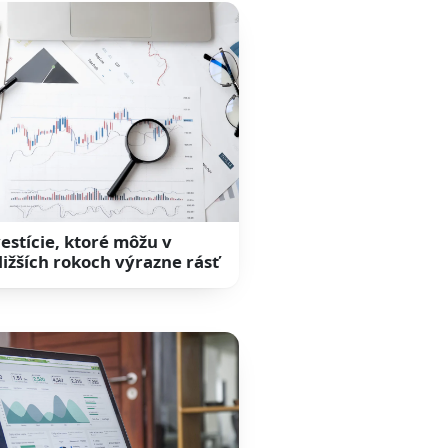
vestície, ktoré môžu v
ližších rokoch výrazne rásť