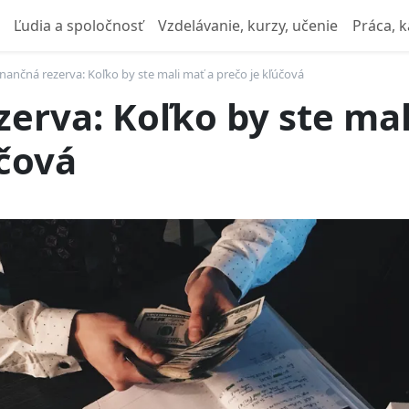
Ľudia a spoločnosť
Vzdelávanie, kurzy, učenie
Práca, k
inančná rezerva: Koľko by ste mali mať a prečo je kľúčová
zerva: Koľko by ste mal
účová