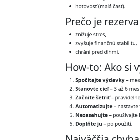
hotovosť (malá časť).
Prečo je rezerva
znižuje stres,
zvyšuje finančnú stabilitu,
chráni pred dlhmi.
How-to: Ako si v
Spočítajte výdavky
– mes
Stanovte cieľ
– 3 až 6 mes
Začnite šetriť
– pravidelne
Automatizujte
– nastavte 
Nezasahujte
– používajte 
Doplňte ju
– po použití.
Najväčšia chyba