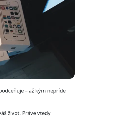
í podceňuje – až kým nepríde
áš život. Práve vtedy