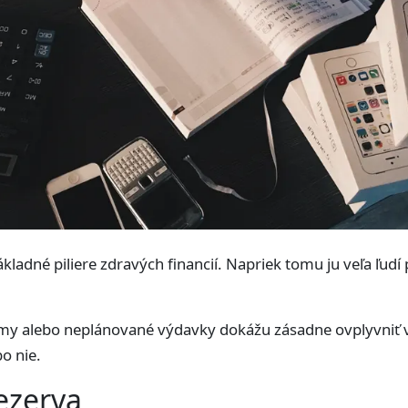
kladné piliere zdravých financií. Napriek tomu ju veľa ľud
émy alebo neplánované výdavky dokážu zásadne ovplyvniť v
o nie.
rezerva