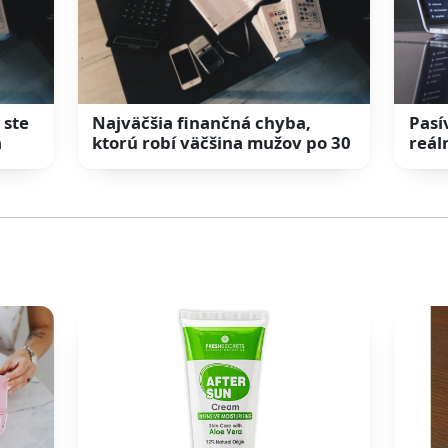
 ste
Najväčšia finančná chyba,
Pasí
á
ktorú robí väčšina mužov po 30
reál