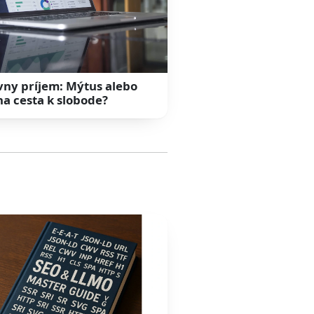
vny príjem: Mýtus alebo
na cesta k slobode?