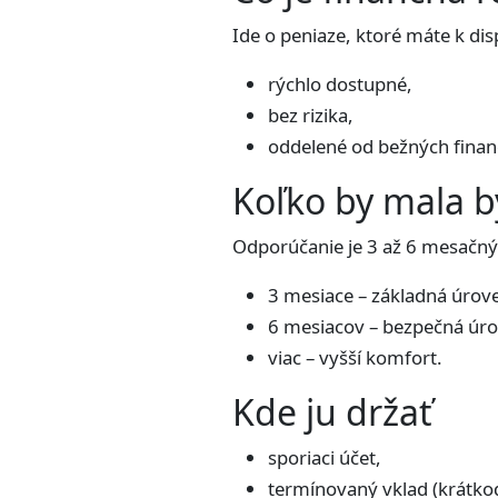
Ide o peniaze, ktoré máte k dis
rýchlo dostupné,
bez rizika,
oddelené od bežných financ
Koľko by mala b
Odporúčanie je 3 až 6 mesačn
3 mesiace – základná úrov
6 mesiacov – bezpečná úro
viac – vyšší komfort.
Kde ju držať
sporiaci účet,
termínovaný vklad (krátko