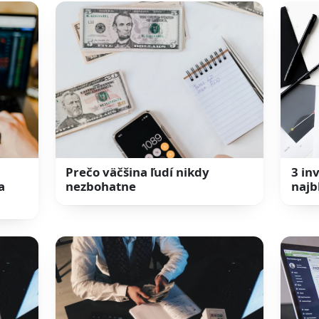
Prečo väčšina ľudí nikdy
3 in
a
nezbohatne
najb