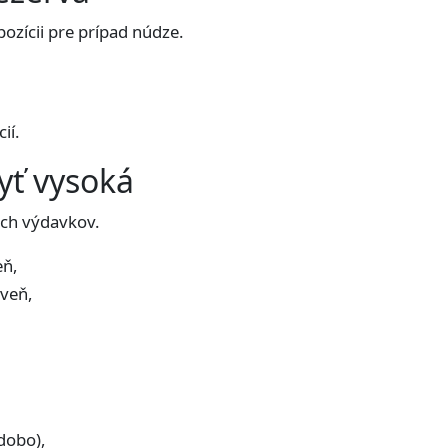
pozícii pre prípad núdze.
ií.
yť vysoká
ých výdavkov.
eň,
veň,
dobo),