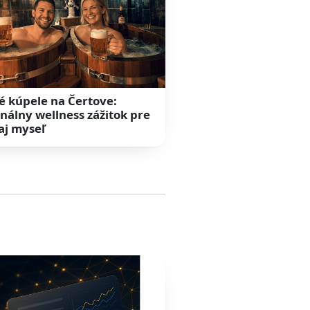
é kúpele na Čertove:
inálny wellness zážitok pre
 aj myseľ