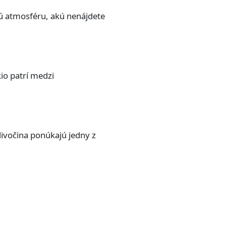
jú atmosféru, akú nenájdete
io patrí medzi
ivočina ponúkajú jedny z