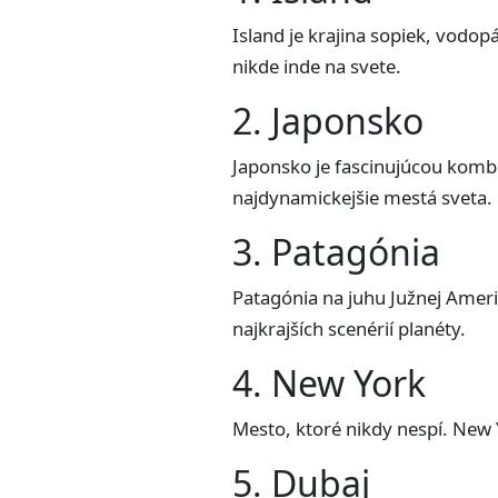
Island je krajina sopiek, vodo
nikde inde na svete.
2. Japonsko
Japonsko je fascinujúcou kombi
najdynamickejšie mestá sveta.
3. Patagónia
Patagónia na juhu Južnej Amer
najkrajších scenérií planéty.
4. New York
Mesto, ktoré nikdy nespí. New 
5. Dubaj