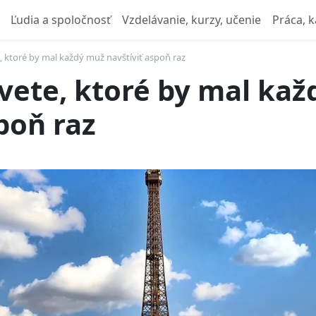
Ľudia a spoločnosť
Vzdelávanie, kurzy, učenie
Práca, k
, ktoré by mal každý muž navštíviť aspoň raz
svete, ktoré by mal ka
poň raz