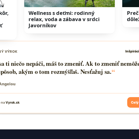
kôr,
Wellness s deťmi: rodinný
Preč
relax, voda a zábava v srdci
dôle
ť
Javorníkov