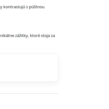
py kontrastujú s púštnou
ikátne zážitky, ktoré stoja za