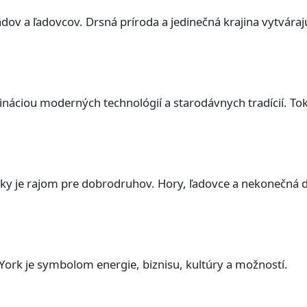
pádov a ľadovcov. Drsná príroda a jedinečná krajina vytvára
náciou moderných technológií a starodávnych tradícií. Tok
iky je rajom pre dobrodruhov. Hory, ľadovce a nekonečná d
York je symbolom energie, biznisu, kultúry a možností.