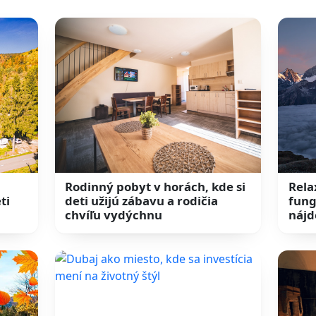
Rodinný pobyt v horách, kde si
Rela
ti
deti užijú zábavu a rodičia
fung
chvíľu vydýchnu
nájd