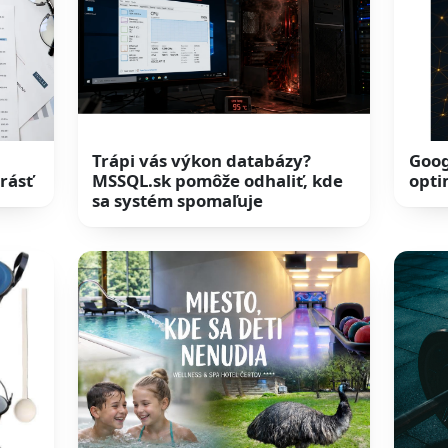
Trápi vás výkon databázy?
Goog
 rásť
MSSQL.sk pomôže odhaliť, kde
opti
sa systém spomaľuje