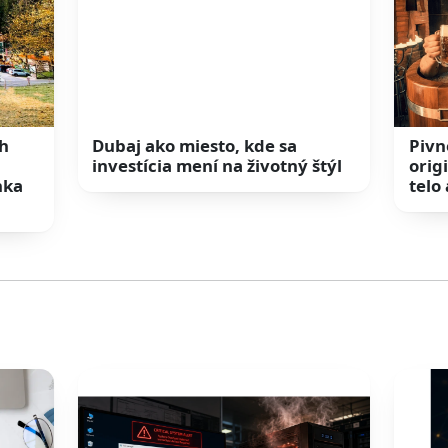
ch
Dubaj ako miesto, kde sa
Pivn
investícia mení na životný štýl
orig
nka
telo