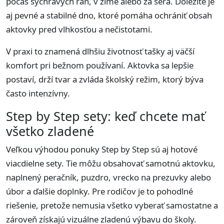
počas sychravých rán, v zime alebo za šera. Dôležité je
aj pevné a stabilné dno, ktoré pomáha ochrániť obsah
aktovky pred vlhkosťou a nečistotami.
V praxi to znamená dlhšiu životnosť tašky aj väčší
komfort pri bežnom používaní. Aktovka sa lepšie
postaví, drží tvar a zvláda školský režim, ktorý býva
často intenzívny.
Step by Step sety: keď chcete mať
všetko zladené
Veľkou výhodou ponuky Step by Step sú aj hotové
viacdielne sety. Tie môžu obsahovať samotnú aktovku,
naplnený peračník, puzdro, vrecko na prezuvky alebo
úbor a ďalšie doplnky. Pre rodičov je to pohodlné
riešenie, pretože nemusia všetko vyberať samostatne a
zároveň získajú vizuálne zladenú výbavu do školy.