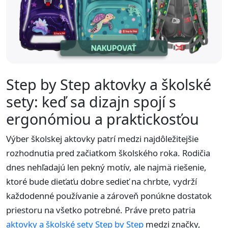
Step by Step aktovky a školské
sety: keď sa dizajn spojí s
ergonómiou a praktickosťou
Výber školskej aktovky patrí medzi najdôležitejšie
rozhodnutia pred začiatkom školského roka. Rodičia
dnes nehľadajú len pekný motív, ale najmä riešenie,
ktoré bude dieťaťu dobre sedieť na chrbte, vydrží
každodenné používanie a zároveň ponúkne dostatok
priestoru na všetko potrebné. Práve preto patria
aktovky a školské sety Step by Step
medzi značky,