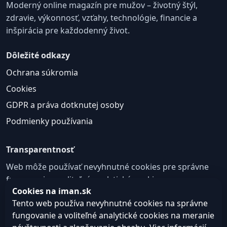
Moderný online magazín pre mužov – životný štýl,
zdravie, výkonnosť, vzťahy, technológie, financie a
inšpirácia pre každodenný život.
Dôležité odkazy
Ochrana súkromia
Cookies
GDPR a práva dotknutej osoby
Podmienky používania
Transparentnosť
Web môže používať nevyhnutné cookies pre správne
fungovanie a voliteľné analytické cookies na
Cookies na iman.sk
zlepšovanie obsahu a používateľskej skúsenosti.
Tento web používa nevyhnutné cookies na správne
Nastavenie cookies
fungovanie a voliteľné analytické cookies na meranie