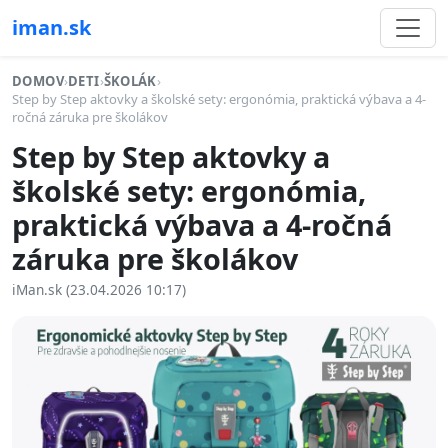
iman.sk
DOMOV
›
DETI
›
ŠKOLÁK
›
Step by Step aktovky a školské sety: ergonómia, praktická výbava a 4-
ročná záruka pre školákov
Step by Step aktovky a
školské sety: ergonómia,
praktická výbava a 4-ročná
záruka pre školákov
iMan.sk (23.04.2026 10:17)