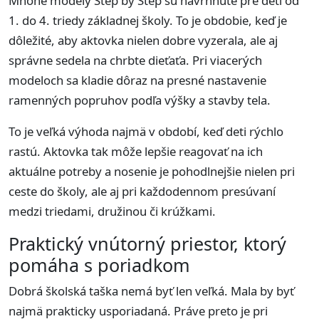
Mnohé modely Step by Step sú navrhnuté pre deti od
1. do 4. triedy základnej školy. To je obdobie, keď je
dôležité, aby aktovka nielen dobre vyzerala, ale aj
správne sedela na chrbte dieťaťa. Pri viacerých
modeloch sa kladie dôraz na presné nastavenie
ramenných popruhov podľa výšky a stavby tela.
To je veľká výhoda najmä v období, keď deti rýchlo
rastú. Aktovka tak môže lepšie reagovať na ich
aktuálne potreby a nosenie je pohodlnejšie nielen pri
ceste do školy, ale aj pri každodennom presúvaní
medzi triedami, družinou či krúžkami.
Praktický vnútorný priestor, ktorý
pomáha s poriadkom
Dobrá školská taška nemá byť len veľká. Mala by byť
najmä prakticky usporiadaná. Práve preto je pri