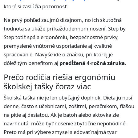
ktoré si zaslúžia pozornosť.
Na prvý pohľad zaujmú dizajnom, no ich skutočná
hodnota sa ukáže pri každodennom nosení. Step by
Step totiž spája ergonómiu, bezpečnostné prvky,
premyslené vnútorné usporiadanie aj kvalitné
spracovanie. Navyše ide o značku, pri ktorej je
dôležitým benefitom aj
predĺžená 4-ročná záruka
.
Prečo rodičia riešia ergonómiu
školskej tašky čoraz viac
Školská taška nie je len obyčajný doplnok. Dieťa ju nosí
denne, často s učebnicami, zošitmi, peračníkom, fľašou
na pitie aj desiatou. Ak je batoh alebo aktovka zle
navrhnutá, môže byť nosenie zbytočne nepohodlné.
Preto má pri výbere zmysel sledovať najmä tvar