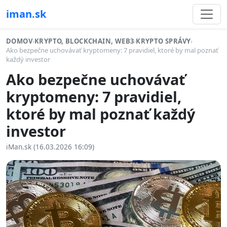
iman.sk
DOMOV
›
KRYPTO, BLOCKCHAIN, WEB3
›
KRYPTO SPRÁVY
›
Ako bezpečne uchovávať kryptomeny: 7 pravidiel, ktoré by mal poznať
každý investor
Ako bezpečne uchovávať
kryptomeny: 7 pravidiel,
ktoré by mal poznať každý
investor
iMan.sk (16.03.2026 16:09)