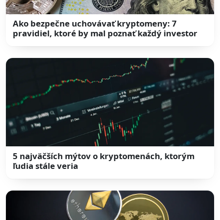
Ako bezpečne uchovávať kryptomeny: 7
pravidiel, ktoré by mal poznať každý investor
5 najväčších mýtov o kryptomenách, ktorým
ľudia stále veria