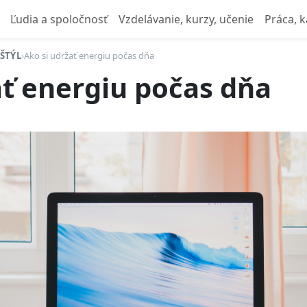
Ľudia a spoločnosť
Vzdelávanie, kurzy, učenie
Práca, k
ŠTÝL
›
Ako si udržať energiu počas dňa
ať energiu počas dňa