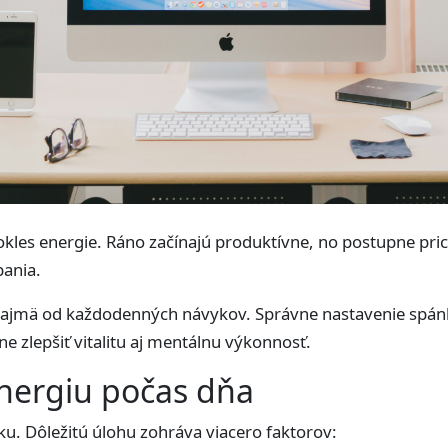
kles energie. Ráno začínajú produktívne, no postupne pri
pania.
 najmä od každodenných návykov. Správne nastavenie spán
 zlepšiť vitalitu aj mentálnu výkonnosť.
nergiu počas dňa
ku. Dôležitú úlohu zohráva viacero faktorov: