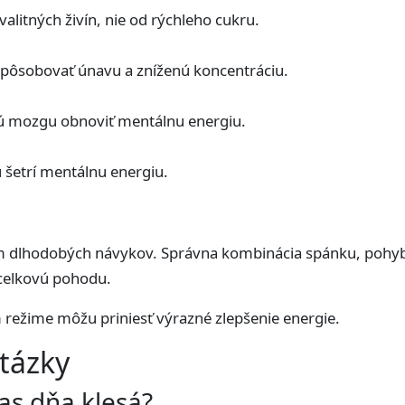
valitných živín, nie od rýchleho cukru.
pôsobovať únavu a zníženú koncentráciu.
ú mozgu obnoviť mentálnu energiu.
 šetrí mentálnu energiu.
om dlhodobých návykov. Správna kombinácia spánku, pohy
 celkovú pohodu.
ežime môžu priniesť výrazné zlepšenie energie.
tázky
as dňa klesá?