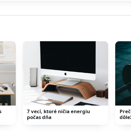
s
7 vecí, ktoré ničia energiu
Preč
počas dňa
dôle