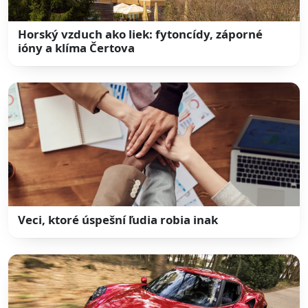
Horský vzduch ako liek: fytoncídy, záporné
ióny a klíma Čertova
Veci, ktoré úspešní ľudia robia inak