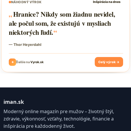
iman.sk
Moderný online magazín pre mužov – životný štýl,
zdravie, výkonnosť, vzťahy, technológie, financie a
inšpirácia pre každodenný život.