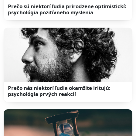
Prečo sú niektorí ľudia prirodzene optimistickí:
psychológia pozitívneho myslenia
Prečo nás niektorí ľudia okamžite iritujú:
psychológia prvých reakcií