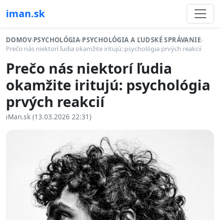
iman.sk
DOMOV
›
PSYCHOLÓGIA
›
PSYCHOLÓGIA A ĽUDSKÉ SPRÁVANIE
›
Prečo nás niektorí ľudia okamžite iritujú: psychológia prvých reakcií
Prečo nás niektorí ľudia
okamžite iritujú: psychológia
prvých reakcií
iMan.sk (13.03.2026 22:31)