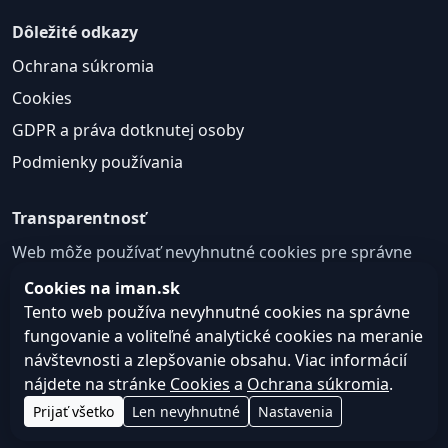
Dôležité odkazy
Ochrana súkromia
Cookies
GDPR a práva dotknutej osoby
Podmienky používania
Transparentnosť
Web môže používať nevyhnutné cookies pre správne
fungovanie a voliteľné analytické cookies na
Cookies na iman.sk
zlepšovanie obsahu a používateľskej skúsenosti.
Tento web používa nevyhnutné cookies na správne
fungovanie a voliteľné analytické cookies na meranie
Nastavenie cookies
návštevnosti a zlepšovanie obsahu. Viac informácií
nájdete na stránke
Cookies
a
Ochrana súkromia
.
© 2026
Web design, tvorba webu a SEO –
Consultee,
Prijať všetko
Len nevyhnutné
Nastavenia
iman.sk
s.r.o.