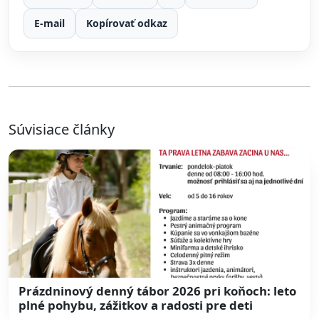
E-mail
Kopírovať odkaz
Súvisiace články
Prázdninový denný tábor 2026 pri koňoch: leto
plné pohybu, zážitkov a radosti pre deti