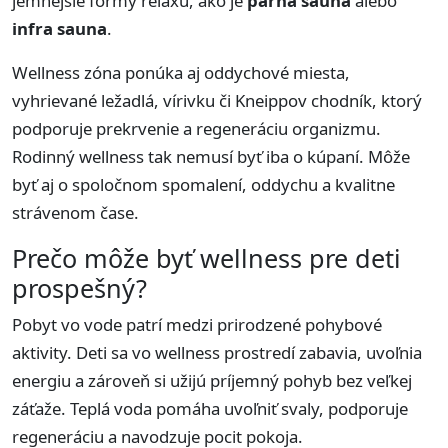
jemnejšie formy relaxu, ako je
parná sauna
alebo
infra sauna
.
Wellness zóna ponúka aj oddychové miesta,
vyhrievané ležadlá, vírivku či Kneippov chodník, ktorý
podporuje prekrvenie a regeneráciu organizmu.
Rodinný wellness tak nemusí byť iba o kúpaní. Môže
byť aj o spoločnom spomalení, oddychu a kvalitne
strávenom čase.
Prečo môže byť wellness pre deti
prospešný?
Pobyt vo vode patrí medzi prirodzené pohybové
aktivity. Deti sa vo wellness prostredí zabavia, uvoľnia
energiu a zároveň si užijú príjemný pohyb bez veľkej
záťaže. Teplá voda pomáha uvoľniť svaly, podporuje
regeneráciu a navodzuje pocit pokoja.