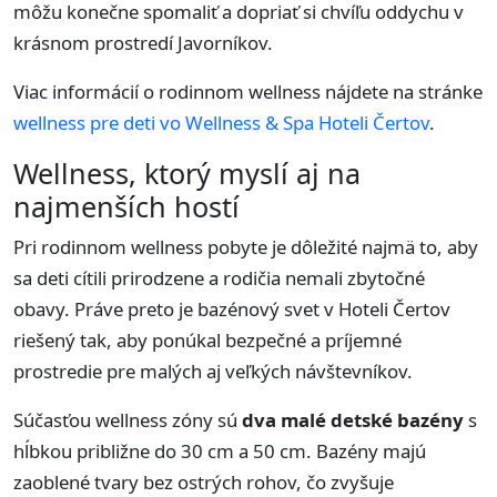
môžu konečne spomaliť a dopriať si chvíľu oddychu v
krásnom prostredí Javorníkov.
Viac informácií o rodinnom wellness nájdete na stránke
wellness pre deti vo Wellness & Spa Hoteli Čertov
.
Wellness, ktorý myslí aj na
najmenších hostí
Pri rodinnom wellness pobyte je dôležité najmä to, aby
sa deti cítili prirodzene a rodičia nemali zbytočné
obavy. Práve preto je bazénový svet v Hoteli Čertov
riešený tak, aby ponúkal bezpečné a príjemné
prostredie pre malých aj veľkých návštevníkov.
Súčasťou wellness zóny sú
dva malé detské bazény
s
hĺbkou približne do 30 cm a 50 cm. Bazény majú
zaoblené tvary bez ostrých rohov, čo zvyšuje