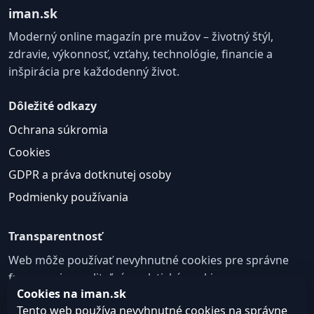
iman.sk
Moderný online magazín pre mužov – životný štýl,
zdravie, výkonnosť, vzťahy, technológie, financie a
inšpirácia pre každodenný život.
Dôležité odkazy
Ochrana súkromia
Cookies
GDPR a práva dotknutej osoby
Podmienky používania
Transparentnosť
Web môže používať nevyhnutné cookies pre správne
fungovanie a voliteľné analytické cookies na
Cookies na iman.sk
zlepšovanie obsahu a používateľskej skúsenosti.
Tento web používa nevyhnutné cookies na správne