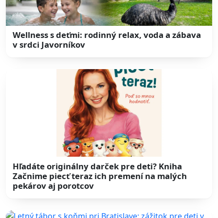
Wellness s deťmi: rodinný relax, voda a zábava
v srdci Javorníkov
Hľadáte originálny darček pre deti? Kniha
Začnime piecť teraz ich premení na malých
pekárov aj porotcov