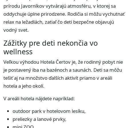
prírodu Javorníkov vytvárajú atmosféru, v ktorej sa
oddychuje úplne prirodzene. Rodičia si môžu vychutnať
relax na ležadlách, zatiaľ čo deti bezpečne objavujú
vodný svet.
Zážitky pre deti nekončia vo
wellness
Veľkou výhodou Hotela Čertov je, že rodinný pobyt nie
je postavený iba na bazénoch a saunách. Deti sa môžu
tešiť aj na množstvo ďalších aktivít priamo v areáli
hotela a jeho okolí.
V areáli hotela nájdete napríklad:
outdoor park v hotelovom lesíku,
preliezky a lanové prvky,
mini ZOO,