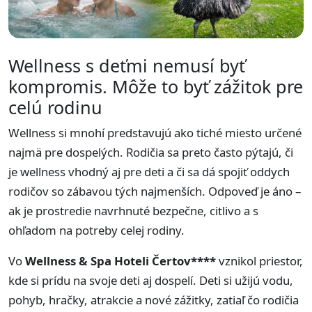
Wellness s deťmi nemusí byť
kompromis. Môže to byť zážitok pre
celú rodinu
Wellness si mnohí predstavujú ako tiché miesto určené
najmä pre dospelých. Rodičia sa preto často pýtajú, či
je wellness vhodný aj pre deti a či sa dá spojiť oddych
rodičov so zábavou tých najmenších. Odpoveď je áno –
ak je prostredie navrhnuté bezpečne, citlivo a s
ohľadom na potreby celej rodiny.
Vo
Wellness & Spa Hoteli Čertov****
vznikol priestor,
kde si prídu na svoje deti aj dospelí. Deti si užijú vodu,
pohyb, hračky, atrakcie a nové zážitky, zatiaľ čo rodičia