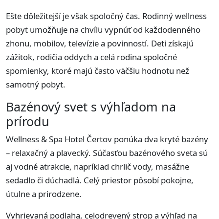
Ešte dôležitejší je však spoločný čas. Rodinný wellness
pobyt umožňuje na chvíľu vypnúť od každodenného
zhonu, mobilov, televízie a povinností. Deti získajú
zážitok, rodičia oddych a celá rodina spoločné
spomienky, ktoré majú často väčšiu hodnotu než
samotný pobyt.
Bazénový svet s výhľadom na
prírodu
Wellness & Spa Hotel Čertov ponúka dva kryté bazény
– relaxačný a plavecký. Súčasťou bazénového sveta sú
aj vodné atrakcie, napríklad chrlič vody, masážne
sedadlo či dúchadlá. Celý priestor pôsobí pokojne,
útulne a prirodzene.
Vyhrievaná podlaha, celodrevený strop a výhľad na