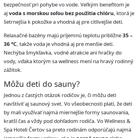
bezpečnosť pri pohybe vo vode. Veľkým benefitom je
aj
voda s morskou soľou bez použitia chlóru
, ktorá je
šetrnejšia k pokožke a vhodná aj pre citlivejšie deti.
Relaxačné bazény majú príjemnú teplotu približne
35 –
36 °C
, takže voda je vhodná aj pre menšie deti.
Nechýba šmykľavka, vodné atrakcie ani hračky do
vody, vďaka ktorým sa wellness mení na hravý rodinný
zážitok.
Môžu deti do sauny?
Jednou z častých otázok rodičov je, či môžu deti
navštíviť aj saunový svet. Vo všeobecnosti platí, že deti
by mali využívať najmä miernejšie formy saunovania,
kratší čas a vždy pod dohľadom rodiča. Vo Wellness &
Spa Hoteli Čertov sa preto rodinám odporúčajú najmä