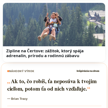
Zipline na Čertove: zážitok, ktorý spája
adrenalín, prírodu a rodinnú zábavu