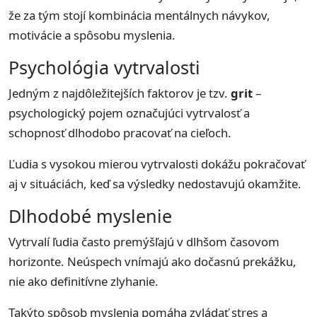
že za tým stojí kombinácia mentálnych návykov,
motivácie a spôsobu myslenia.
Psychológia vytrvalosti
Jedným z najdôležitejších faktorov je tzv.
grit
–
psychologický pojem označujúci vytrvalosť a
schopnosť dlhodobo pracovať na cieľoch.
Ľudia s vysokou mierou vytrvalosti dokážu pokračovať
aj v situáciách, keď sa výsledky nedostavujú okamžite.
Dlhodobé myslenie
Vytrvalí ľudia často premýšľajú v dlhšom časovom
horizonte. Neúspech vnímajú ako dočasnú prekážku,
nie ako definitívne zlyhanie.
Takýto spôsob myslenia pomáha zvládať stres a