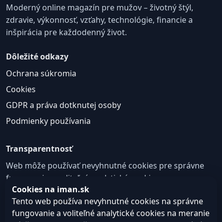
Moderný online magazín pre mužov – životný štýl,
zdravie, výkonnosť, vzťahy, technológie, financie a
inšpirácia pre každodenný život.
Dôležité odkazy
Ochrana súkromia
Cookies
GDPR a práva dotknutej osoby
Podmienky používania
Transparentnosť
Web môže používať nevyhnutné cookies pre správne
fungovanie a voliteľné analytické cookies na
Cookies na iman.sk
zlepšovanie obsahu a používateľskej skúsenosti.
Tento web používa nevyhnutné cookies na správne
Nastavenie cookies
fungovanie a voliteľné analytické cookies na meranie