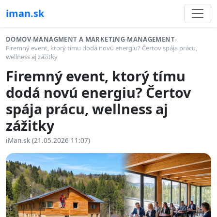
iman.sk
DOMOV
›
MANAGMENT A MARKETING
›
MANAGEMENT
›
Firemný event, ktorý tímu dodá novú energiu? Čertov spája prácu,
wellness aj zážitky
Firemný event, ktorý tímu
dodá novú energiu? Čertov
spája prácu, wellness aj
zážitky
iMan.sk (21.05.2026 11:07)