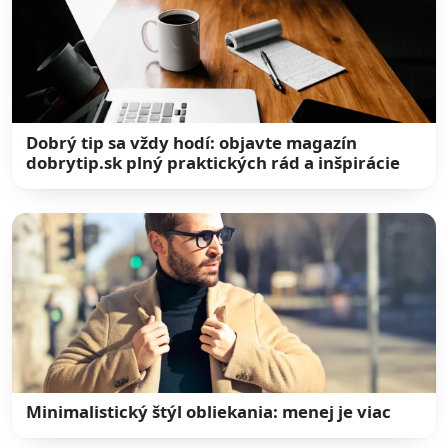
Dobrý tip sa vždy hodí: objavte magazín
dobrytip.sk plný praktických rád a inšpirácie
Minimalistický štýl obliekania: menej je viac