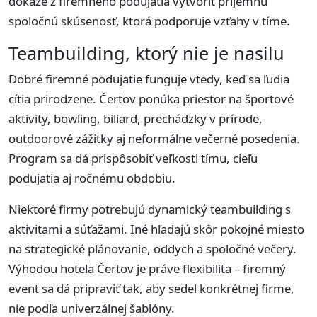
dokáže z firemného podujatia vytvoriť príjemnú
spoločnú skúsenosť, ktorá podporuje vzťahy v tíme.
Teambuilding, ktorý nie je nasilu
Dobré firemné podujatie funguje vtedy, keď sa ľudia
cítia prirodzene. Čertov ponúka priestor na športové
aktivity, bowling, biliard, prechádzky v prírode,
outdoorové zážitky aj neformálne večerné posedenia.
Program sa dá prispôsobiť veľkosti tímu, cieľu
podujatia aj ročnému obdobiu.
Niektoré firmy potrebujú dynamický teambuilding s
aktivitami a súťažami. Iné hľadajú skôr pokojné miesto
na strategické plánovanie, oddych a spoločné večery.
Výhodou hotela Čertov je práve flexibilita – firemný
event sa dá pripraviť tak, aby sedel konkrétnej firme,
nie podľa univerzálnej šablóny.