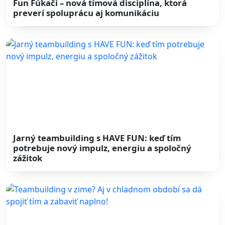
Fun Fúkači – nová tímová disciplína, ktorá
preverí spoluprácu aj komunikáciu
Jarný teambuilding s HAVE FUN: keď tím
potrebuje nový impulz, energiu a spoločný
zážitok