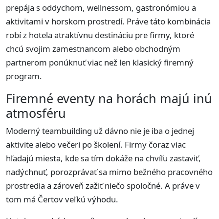
prepája s oddychom, wellnessom, gastronómiou a
aktivitami v horskom prostredí. Práve táto kombinácia
robí z hotela atraktívnu destináciu pre firmy, ktoré
chcú svojim zamestnancom alebo obchodným
partnerom ponúknuť viac než len klasický firemný
program.
Firemné eventy na horách majú inú
atmosféru
Moderný teambuilding už dávno nie je iba o jednej
aktivite alebo večeri po školení. Firmy čoraz viac
hľadajú miesta, kde sa tím dokáže na chvíľu zastaviť,
nadýchnuť, porozprávať sa mimo bežného pracovného
prostredia a zároveň zažiť niečo spoločné. A práve v
tom má Čertov veľkú výhodu.