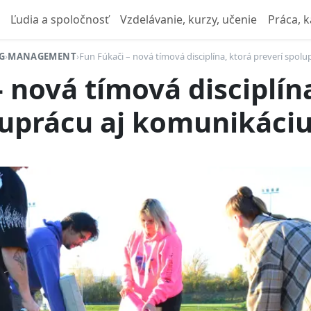
Ľudia a spoločnosť
Vzdelávanie, kurzy, učenie
Práca, k
G
›
MANAGEMENT
›
Fun Fúkači – nová tímová disciplína, ktorá preverí spol
 nová tímová disciplín
luprácu aj komunikáci