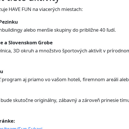
zuje HAVE FUN na viacerých miestach:
 Pezinku
mbuildingy alebo menšie skupiny do približne 40 ľudí.
ve a Slovenskom Grobe
trelnica, 3D okruh a množstvo športových aktivít v prírodno
ku
 program aj priamo vo vašom hoteli, firemnom areáli aleb
 bude skutočne originálny, zábavný a zároveň prinesie tímu
tránke:
es/team/Fun-Fukaci