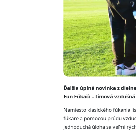
Ďalšia úplná novinka z diel
Fun Fúkači – tímová vzdušná
Namiesto klasického fúkania lís
fúkare a pomocou prúdu vzduch
jednoduchá úloha sa veľmi rýc