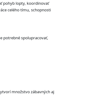
ať pohyb lopty, koordinovať
ráce celého tímu, schopnosti
j je potrebné spolupracovať,
 vytvorí množstvo zábavných aj