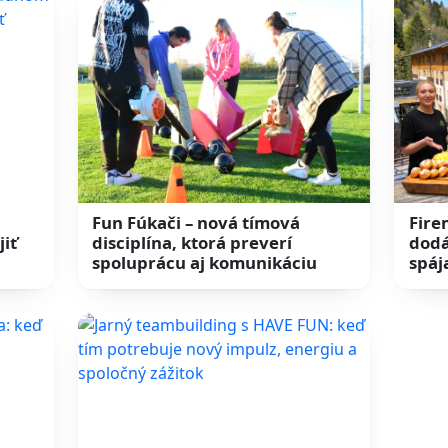
Fun Fúkači – nová tímová
Fire
jiť
disciplína, ktorá preverí
dodá
spoluprácu aj komunikáciu
spáj