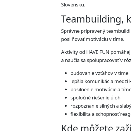
Slovensku.
Teambuilding, 
Správne pripravený teambuildi
posilňovať motiváciu v tíme.
Aktivity od HAVE FUN pomáhajú 
a naučia sa spolupracovať v rôz
budovanie vzťahov v tíme
lepšia komunikácia medzi 
posilnenie motivácie a tí
spoločné riešenie úloh
rozpoznanie silných a slab
flexibilita a schopnosť rea
Kde môžete zažiť