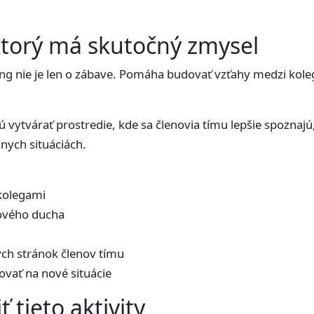
ktorý má skutočný zmysel
ng nie je len o zábave. Pomáha budovať vzťahy medzi kole
vytvárať prostredie, kde sa členovia tímu lepšie spoznajú
nych situáciách.
kolegami
mového ducha
ých stránok členov tímu
govať na nové situácie
 tieto aktivity