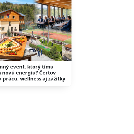
mný event, ktorý tímu
 novú energiu? Čertov
a prácu, wellness aj zážitky