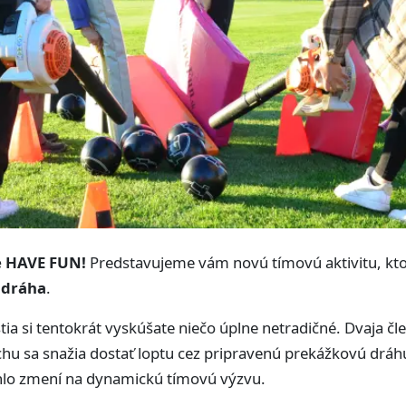
ne HAVE FUN!
Predstavujeme vám novú tímovú aktivitu, ktor
 dráha
.
tia si tentokrát vyskúšate niečo úplne netradičné. Dvaja č
u sa snažia dostať loptu cez pripravenú prekážkovú dráhu
hlo zmení na dynamickú tímovú výzvu.