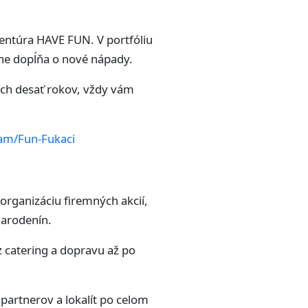
entúra HAVE FUN. V portfóliu
lne dopĺňa o nové nápady.
ších desať rokov, vždy vám
am/Fun-Fukaci
organizáciu firemných akcií,
narodenín.
 catering a dopravu až po
 partnerov a lokalít po celom