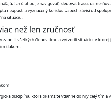
aháľajú. Ich úlohou je navigovať, sledovať trasu, usmerňov
opta neopustila vyznačený koridor. Úspech závisí od spolup
na situáciu.
 viac než len zručnosť
 zapojili všetkých členov tímu a vytvorili situáciu, v ktore
vým tlakom.
lakom
ická disciplína, ktorá okamžite vtiahne do hry celý tím a