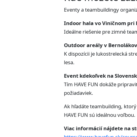
Eventy a teambuildingy organi
Indoor hala vo Viničnom pri
Ideálne riešenie pre zimné tea
Outdoor areály v Bernoláko
K dispozícii je lukostrelecká s
lesa.
Event kdekoľvek na Slovens
Tím HAVE FUN dokáže pripraviť
požiadaviek.
Ak hľadáte teambuilding, ktorý
HAVE FUN sú ideálnou voľbou.
Viac informácií nájdete na s
https://www.havefun.sk/cours