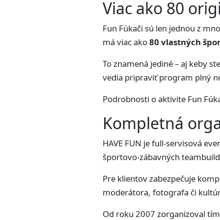
Viac ako 80 orig
Fun Fúkači sú len jednou z mn
má viac ako
80 vlastných špo
To znamená jediné – aj keby ste
vedia pripraviť program plný no
Podrobnosti o aktivite Fun Fúk
Kompletná orga
HAVE FUN je full-servisová even
športovo-zábavných teambuildi
Pre klientov zabezpečuje kompl
moderátora, fotografa či kult
Od roku 2007 zorganizoval tí