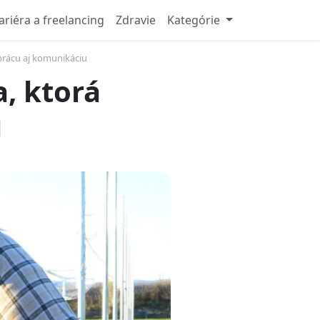
ariéra a freelancing
Zdravie
Kategórie
uprácu aj komunikáciu
a, ktorá
u