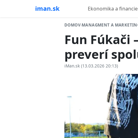
iman.sk
Ekonomika a financie
DOMOV
›
MANAGMENT A MARKETIN
Fun Fúkači –
preverí spo
iMan.sk (13.03.2026 20:13)