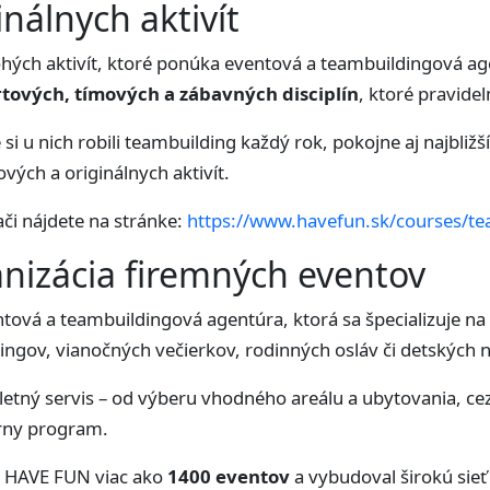
inálnych aktivít
ohých aktivít, ktoré ponúka eventová a teambuildingová ag
rtových, tímových a zábavných disciplín
, ktoré pravide
 si u nich robili teambuilding každý rok, pokojne aj najbliž
vých a originálnych aktivít.
ači nájdete na stránke:
https://www.havefun.sk/courses/te
nizácia firemných eventov
tová a teambuildingová agentúra, ktorá sa špecializuje na 
ngov, vianočných večierkov, rodinných osláv či detských 
etný servis – od výberu vhodného areálu a ubytovania, cez
úrny program.
m HAVE FUN viac ako
1400 eventov
a vybudoval širokú sieť