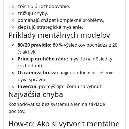
zrýchľujú rozhodovanie,
znižujú chyby,
pomáhajú chápať komplexné problémy,
zlepšujú strategické myslenie.
Príklady mentálnych modelov
80/20 pravidlo:
80 % výsledkov pochádza z 20
% aktivít
Princíp druhého rádu:
myslite na dôsledky
rozhodnutí
Occamova britva:
najjednoduchšie riešenie
býva správne
Inverzia:
premýšľajte, čomu sa vyhnúť
Najväčšia chyba
Rozhodovať sa bez systému a len na základe
pocitov.
How-to: Ako si vytvoriť mentálne