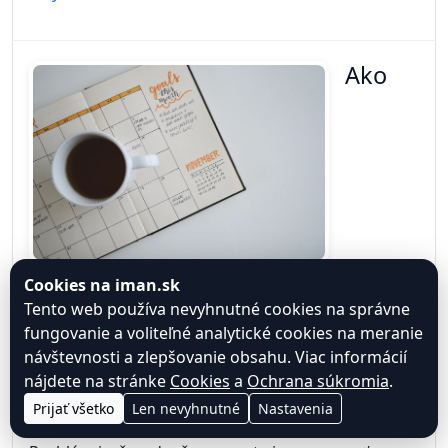
Ako
funguje pozornosť (a prečo ju dnes
Cookies na iman.sk
tak ľahko strácame)
Tento web používa nevyhnutné cookies na správne
fungovanie a voliteľné analytické cookies na meranie
Kategória:
Vzdelávanie, kurzy, učenie
návštevnosti a zlepšovanie obsahu. Viac informácií
nájdete na stránke
Cookies
a
Ochrana súkromia
.
Pozornosť je základ učenia. Ak sa nedokážete
Prijať všetko
Len nevyhnutné
Nastavenia
sústrediť, nedokážete sa efektívne učiť.