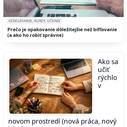
VZDELÁVANIE, KURZY, UČENIE
Prečo je opakovanie dôležitejšie než bifľovanie
(a ako ho robiť správne)
Ako sa
učiť
rýchlo
v
novom prostredí (nová práca, nový