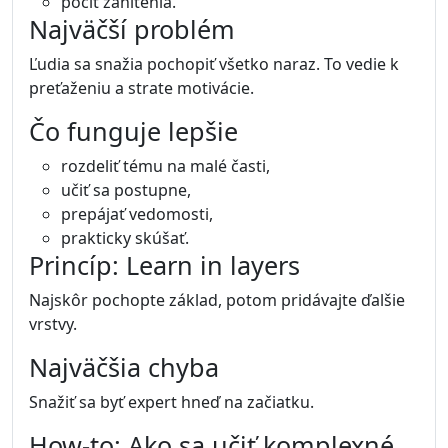
pocit zahltenia.
Najväčší problém
Ľudia sa snažia pochopiť všetko naraz. To vedie k
preťaženiu a strate motivácie.
Čo funguje lepšie
rozdeliť tému na malé časti,
učiť sa postupne,
prepájať vedomosti,
prakticky skúšať.
Princíp: Learn in layers
Najskôr pochopte základ, potom pridávajte ďalšie
vrstvy.
Najväčšia chyba
Snažiť sa byť expert hneď na začiatku.
How-to: Ako sa učiť komplexné