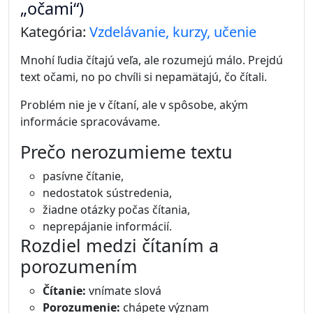
„očami“)
Kategória:
Vzdelávanie, kurzy, učenie
Mnohí ľudia čítajú veľa, ale rozumejú málo. Prejdú
text očami, no po chvíli si nepamätajú, čo čítali.
Problém nie je v čítaní, ale v spôsobe, akým
informácie spracovávame.
Prečo nerozumieme textu
pasívne čítanie,
nedostatok sústredenia,
žiadne otázky počas čítania,
neprepájanie informácií.
Rozdiel medzi čítaním a
porozumením
Čítanie:
vnímate slová
Porozumenie:
chápete význam