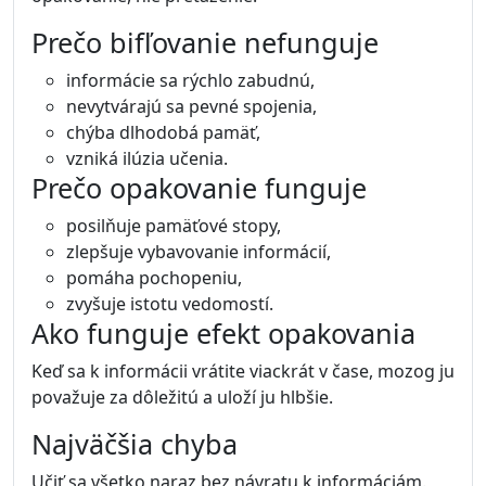
Prečo bifľovanie nefunguje
informácie sa rýchlo zabudnú,
nevytvárajú sa pevné spojenia,
chýba dlhodobá pamäť,
vzniká ilúzia učenia.
Prečo opakovanie funguje
posilňuje pamäťové stopy,
zlepšuje vybavovanie informácií,
pomáha pochopeniu,
zvyšuje istotu vedomostí.
Ako funguje efekt opakovania
Keď sa k informácii vrátite viackrát v čase, mozog ju
považuje za dôležitú a uloží ju hlbšie.
Najväčšia chyba
Učiť sa všetko naraz bez návratu k informáciám.