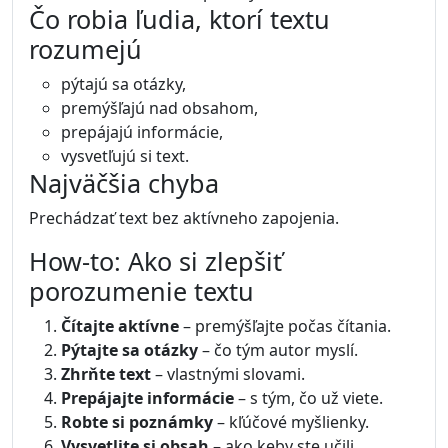
Čo robia ľudia, ktorí textu
rozumejú
pýtajú sa otázky,
premýšľajú nad obsahom,
prepájajú informácie,
vysvetľujú si text.
Najväčšia chyba
Prechádzať text bez aktívneho zapojenia.
How-to: Ako si zlepšiť
porozumenie textu
Čítajte aktívne
– premýšľajte počas čítania.
Pýtajte sa otázky
– čo tým autor myslí.
Zhrňte text
– vlastnými slovami.
Prepájajte informácie
– s tým, čo už viete.
Robte si poznámky
– kľúčové myšlienky.
Vysvetlite si obsah
– ako keby ste učili