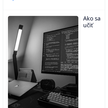
Ako sa
učiť