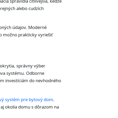
ia spravidla citlivejšia, keďže
erejných alebo cudzích
sobných údajov. Moderné
 možno prakticky vyriešiť
okrytia, správny výber
ráva systému. Odborne
ým investíciám do nevhodného
ý systém pre bytový dom
.
v aj okolia domu s dôrazom na