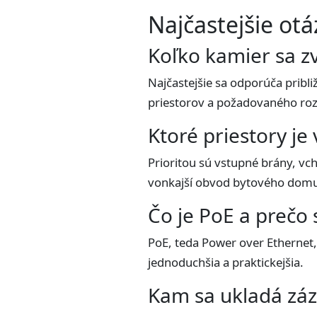
Najčastejšie o
Koľko kamier sa z
Najčastejšie sa odporúča pribli
priestorov a požadovaného ro
Ktoré priestory j
Prioritou sú vstupné brány, vc
vonkajší obvod bytového dom
Čo je PoE a prečo 
PoE, teda Power over Ethernet,
jednoduchšia a praktickejšia.
Kam sa ukladá zá