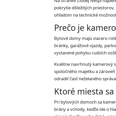
Na stránke Zlodej Nespí nájdet
pokrytie dôležitých priestoro
ohľadom na technické možnost
Prečo je kamero
Bytové domy majú viacero rizik
bránky, garážové vjazdy, parkov
vystavené pohybu cudzích osôb
Kvalitne navrhnutý kamerový s
spoločného majetku a zároveň
odradiť časť neželaného správa
Ktoré miesta sa
Pri bytových domoch sa kamerov
brány a vchody, keďže ide o h