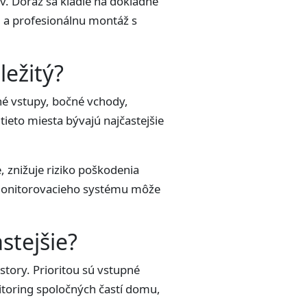
v. Dôraz sa kladie na dôkladné
 a profesionálnu montáž s
ežitý?
né vstupy, bočné vchody,
tieto miesta bývajú najčastejšie
znižuje riziko poškodenia
 monitorovacieho systému môže
stejšie?
tory. Prioritou sú vstupné
itoring spoločných častí domu,