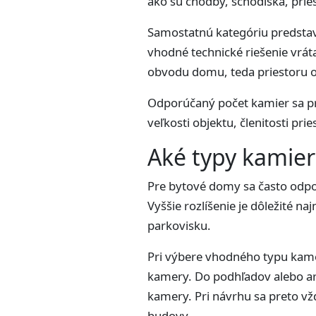
ako sú chodby, schodiská, prie
Samostatnú kategóriu predstavu
vhodné technické riešenie vráta
obvodu domu, teda priestoru ok
Odporúčaný počet kamier sa pr
veľkosti objektu, členitosti pr
Aké typy kamie
Pre bytové domy sa často odpo
Vyššie rozlíšenie je dôležité n
parkovisku.
Pri výbere vhodného typu kamer
kamery. Do podhľadov alebo arc
kamery. Pri návrhu sa preto vžd
budovy.