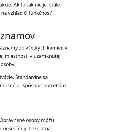
cie. Ak to tak nie je, stále
na vzhľad či funkčnosť
záznamov
záznamy zo všetkých kamier. V
ej miestnosti v uzamknutej
 osoby.
ivácie. Štandardne sa
e možné prispôsobiť potrebám
u. Oprávnené osoby môžu
m riešením je bezplatná