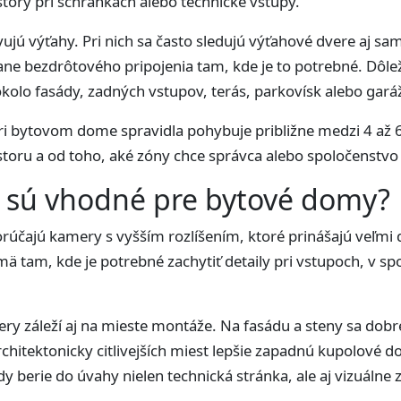
story pri schránkach alebo technické vstupy.
jú výťahy. Pri nich sa často sledujú výťahové dvere aj sa
ne bezdrôtového pripojenia tam, kde je to potrebné. Dôleži
olo fasády, zadných vstupov, terás, parkovísk alebo gará
i bytovom dome spravidla pohybuje približne medzi 4 až 6
iestoru a od toho, aké zóny chce správca alebo spoločenstv
r sú vhodné pre bytové domy?
rúčajú kamery s vyšším rozlíšením, ktoré prinášajú veľmi
ajmä tam, kde je potrebné zachytiť detaily pri vstupoch, v s
y záleží aj na mieste montáže. Na fasádu a steny sa dobre
hitektonicky citlivejších miest lepšie zapadnú kupolové 
y berie do úvahy nielen technická stránka, ale aj vizuálne 