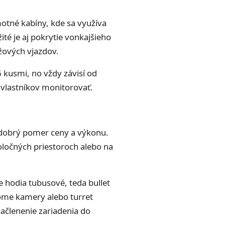
motné kabíny, kde sa využíva
té je aj pokrytie vonkajšieho
žových vjazdov.
 kusmi, no vždy závisí od
o vlastníkov monitorovať.
 dobrý pomer ceny a výkonu.
poločných priestoroch alebo na
 hodia tubusové, teda bullet
dome kamery alebo turret
začlenenie zariadenia do