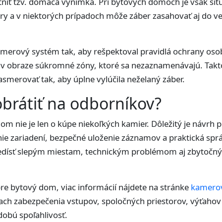
iť tzv. domáca výnimka. Pri bytových domoch je však situác
ry a v niektorých prípadoch môže záber zasahovať aj do v
 kamerový systém tak, aby rešpektoval pravidlá ochrany o
 v obraze súkromné zóny, ktoré sa nezaznamenávajú. Takto
asmerovať tak, aby úplne vylúčila neželaný záber.
obrátiť na odborníkov?
 nie je len o kúpe niekoľkých kamier. Dôležitý je návrh p
ie zariadení, bezpečné uloženie záznamov a praktická sp
edísť slepým miestam, technickým problémom aj zbytočn
pre bytový dom, viac informácií nájdete na stránke
kamerov
iach zabezpečenia vstupov, spoločných priestorov, výťaho
dobú spoľahlivosť.