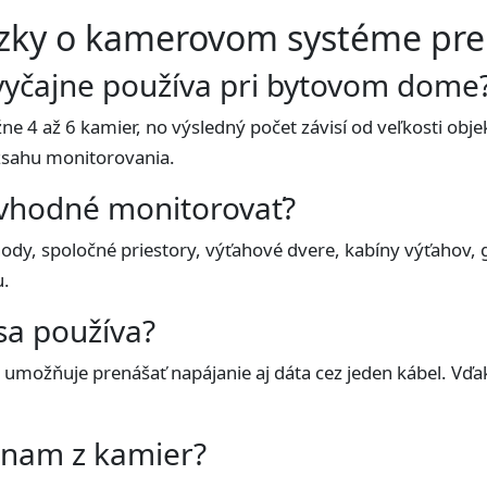
tázky o kamerovom systéme pr
vyčajne používa pri bytovom dome
žne 4 až 6 kamier, no výsledný počet závisí od veľkosti obj
zsahu monitorovania.
e vhodné monitorovať?
hody, spoločné priestory, výťahové dvere, kabíny výťahov, 
u.
sa používa?
 umožňuje prenášať napájanie aj dáta cez jeden kábel. Vďak
znam z kamier?