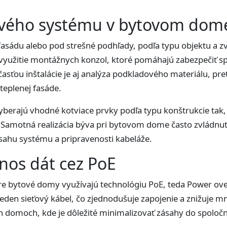
vého systému v bytovom dom
fasádu alebo pod strešné podhľady, podľa typu objektu a zv
využitie montážnych konzol, ktoré pomáhajú zabezpečiť s
sťou inštalácie je aj analýza podkladového materiálu, pret
ateplenej fasáde.
vyberajú vhodné kotviace prvky podľa typu konštrukcie tak
. Samotná realizácia býva pri bytovom dome často zvládnu
sahu systému a pripravenosti kabeláže.
nos dát cez PoE
 bytové domy využívajú technológiu PoE, teda Power ove
 jeden sieťový kábel, čo zjednodušuje zapojenie a znižuje 
 domoch, kde je dôležité minimalizovať zásahy do spoločn