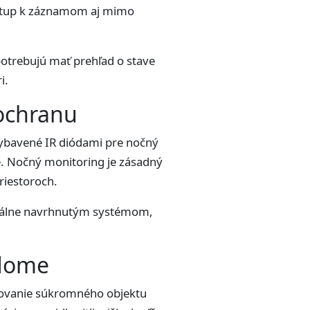
ístup k záznamom aj mimo
potrebujú mať prehľad o stave
i.
 ochranu
vybavené IR diódami pre nočný
me. Nočný monitoring je zásadný
riestoroch.
onálne navrhnutým systémom,
 dome
rovanie súkromného objektu