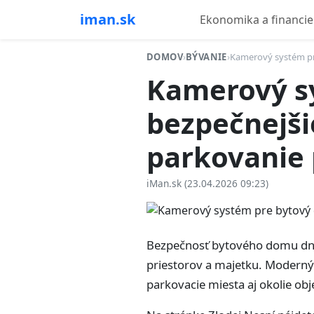
iman.sk
Ekonomika a financie
DOMOV
›
BÝVANIE
›
Kamerový systém pre
Kamerový s
bezpečnejšie
parkovanie 
iMan.sk (23.04.2026 09:23)
Bezpečnosť bytového domu dnes 
priestorov a majetku. Modern
parkovacie miesta aj okolie obj