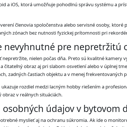
roid a iOS, ktorá umožňuje pohodlnú správu systému a pr
verení členovia spoločenstva alebo servisné osoby, ktoré 
ných zónach bez nutnosti fyzickej prítomnosti pri rekordér
e nevyhnutné pre nepretržitú
 nepretržite, nielen počas dňa. Preto sú kvalitné kamery 
a čitateľný obraz aj pri slabom osvetlení alebo v úplnej t
ch, zadných častiach objektu a v menej frekventovaných p
a ukazuje rozdiel medzi lacným hobby riešením a profesi
 obraz v reálnych situáciách.
 osobných údajov v bytovom
otrebné myslieť aj na ochranu súkromia. Ak ide o monito