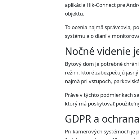
aplikácia Hik-Connect pre And
objektu.
To ocenia najmä správcovia, po
systému a o dianí v monitorova
Nočné videnie j
Bytový dom je potrebné chrániť
režim, ktoré zabezpečujú jasný 
najmä pri vstupoch, parkoviská
Práve v týchto podmienkach s
ktorý má poskytovať použiteľný
GDPR a ochrana
Pri kamerových systémoch je p