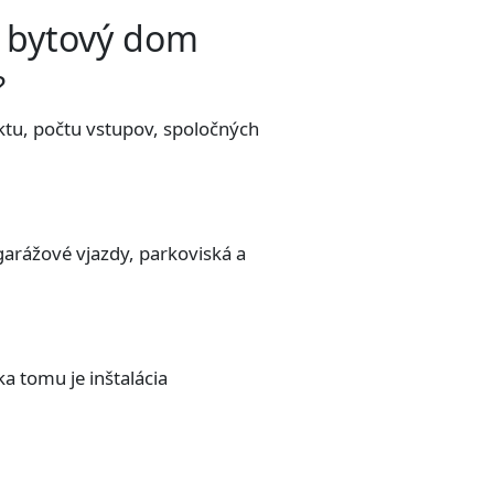
e bytový dom
?
ektu, počtu vstupov, spoločných
garážové vjazdy, parkoviská a
a tomu je inštalácia