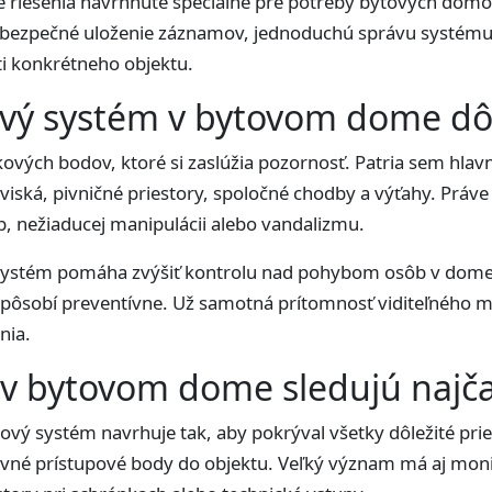
e riešenia navrhnuté špeciálne pre potreby bytových domo
v, bezpečné uloženie záznamov, jednoduchú správu systému
i konkrétneho objektu.
vý systém v bytovom dome dôl
ových bodov, ktoré si zaslúžia pozornosť. Patria sem hlav
iská, pivničné priestory, spoločné chodby a výťahy. Práve 
, nežiaducej manipulácii alebo vandalizmu.
ystém pomáha zvýšiť kontrolu nad pohybom osôb v dome, 
 pôsobí preventívne. Už samotná prítomnosť viditeľného
nia.
 v bytovom dome sledujú najča
ý systém navrhuje tak, aby pokrýval všetky dôležité pries
lavné prístupové body do objektu. Veľký význam má aj mon