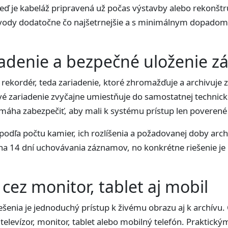
keď je kabeláž pripravená už počas výstavby alebo rekonštruk
ozvody dodatočne čo najšetrnejšie a s minimálnym dopadom 
adenie a bezpečné uloženie 
ekordér, teda zariadenie, ktoré zhromažďuje a archivuje 
zariadenie zvyčajne umiestňuje do samostatnej technick
omáha zabezpečiť, aby mali k systému prístup len poverené
 podľa počtu kamier, ich rozlíšenia a požadovanej doby arch
 na 14 dní uchovávania záznamov, no konkrétne riešenie j
cez monitor, tablet aj mobil
enia je jednoduchý prístup k živému obrazu aj k archív
elevízor, monitor, tablet alebo mobilný telefón. Praktický