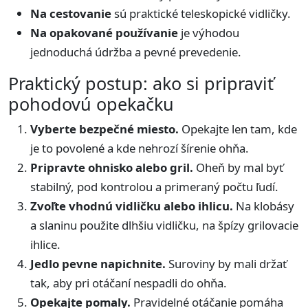
Na cestovanie
sú praktické teleskopické vidličky.
Na opakované používanie
je výhodou
jednoduchá údržba a pevné prevedenie.
Praktický postup: ako si pripraviť
pohodovú opekačku
Vyberte bezpečné miesto.
Opekajte len tam, kde
je to povolené a kde nehrozí šírenie ohňa.
Pripravte ohnisko alebo gril.
Oheň by mal byť
stabilný, pod kontrolou a primeraný počtu ľudí.
Zvoľte vhodnú vidličku alebo ihlicu.
Na klobásy
a slaninu použite dlhšiu vidličku, na špízy grilovacie
ihlice.
Jedlo pevne napichnite.
Suroviny by mali držať
tak, aby pri otáčaní nespadli do ohňa.
Opekajte pomaly.
Pravidelné otáčanie pomáha