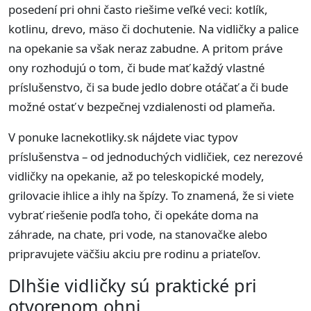
posedení pri ohni často riešime veľké veci: kotlík,
kotlinu, drevo, mäso či dochutenie. Na vidličky a palice
na opekanie sa však neraz zabudne. A pritom práve
ony rozhodujú o tom, či bude mať každý vlastné
príslušenstvo, či sa bude jedlo dobre otáčať a či bude
možné ostať v bezpečnej vzdialenosti od plameňa.
V ponuke lacnekotliky.sk nájdete viac typov
príslušenstva – od jednoduchých vidličiek, cez nerezové
vidličky na opekanie, až po teleskopické modely,
grilovacie ihlice a ihly na špízy. To znamená, že si viete
vybrať riešenie podľa toho, či opekáte doma na
záhrade, na chate, pri vode, na stanovačke alebo
pripravujete väčšiu akciu pre rodinu a priateľov.
Dlhšie vidličky sú praktické pri
otvorenom ohni