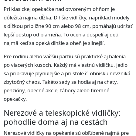
Pri klasickej opekačke nad otvoreným ohňom je
dôležitá najmä dĺžka. Dlhšie vidličky, napríklad modely
s dĺžkou približne 90 cm alebo 98 cm, pomáhajú udržať
lepší odstup od plameňa. To ocenia dospelí aj deti,
najmä keď sa opeká dlhšie a oheň je silnejší.
Pre rodinu alebo väčšiu partiu sú praktické aj balenia
po viacerých kusoch. Každý má vlastnú vidličku, jedlo
sa pripravuje plynulejšie a pri stole či ohnisku nevzniká
zbytočný chaos. Takéto sady sa hodia aj na chaty,
penzióny, obecné akcie, tábory alebo firemné
opekačky.
Nerezové a teleskopické vidličky:
pohodlie doma aj na cestách
Nerezové vidličky na opekanie sú obľúbené najmä pre