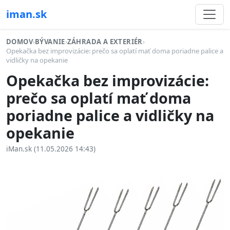
iman.sk
DOMOV
›
BÝVANIE
›
ZÁHRADA A EXTERIÉR
›
Opekačka bez improvizácie: prečo sa oplatí mať doma poriadne palice a
vidličky na opekanie
Opekačka bez improvizácie:
prečo sa oplatí mať doma
poriadne palice a vidličky na
opekanie
iMan.sk (11.05.2026 14:43)