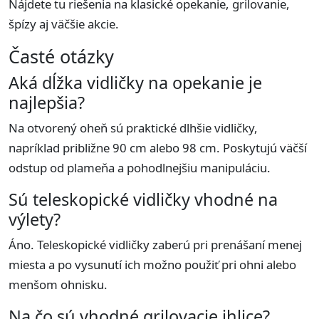
Nájdete tu riešenia na klasické opekanie, grilovanie,
špízy aj väčšie akcie.
Časté otázky
Aká dĺžka vidličky na opekanie je
najlepšia?
Na otvorený oheň sú praktické dlhšie vidličky,
napríklad približne 90 cm alebo 98 cm. Poskytujú väčší
odstup od plameňa a pohodlnejšiu manipuláciu.
Sú teleskopické vidličky vhodné na
výlety?
Áno. Teleskopické vidličky zaberú pri prenášaní menej
miesta a po vysunutí ich možno použiť pri ohni alebo
menšom ohnisku.
Na čo sú vhodné grilovacie ihlice?