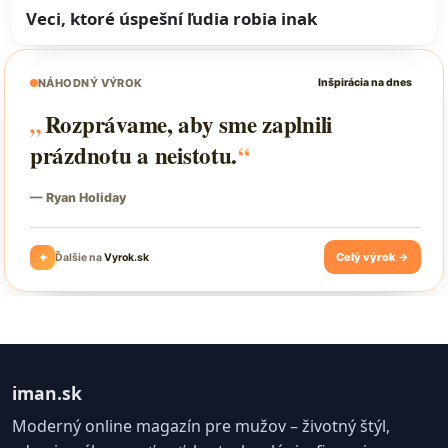
Veci, ktoré úspešní ľudia robia inak
iman.sk
Moderný online magazín pre mužov – životný štýl,