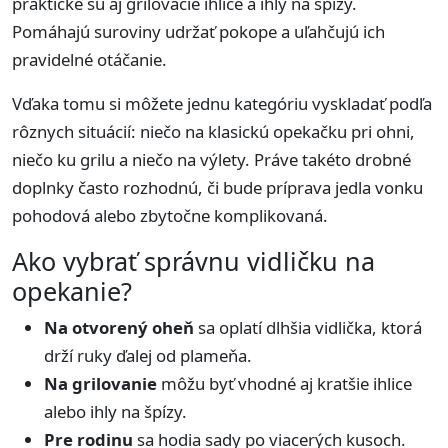
praktické sú aj grilovacie ihlice a ihly na špízy.
Pomáhajú suroviny udržať pokope a uľahčujú ich
pravidelné otáčanie.
Vďaka tomu si môžete jednu kategóriu vyskladať podľa
rôznych situácií: niečo na klasickú opekačku pri ohni,
niečo ku grilu a niečo na výlety. Práve takéto drobné
doplnky často rozhodnú, či bude príprava jedla vonku
pohodová alebo zbytočne komplikovaná.
Ako vybrať správnu vidličku na
opekanie?
Na otvorený oheň
sa oplatí dlhšia vidlička, ktorá
drží ruky ďalej od plameňa.
Na grilovanie
môžu byť vhodné aj kratšie ihlice
alebo ihly na špízy.
Pre rodinu
sa hodia sady po viacerých kusoch.