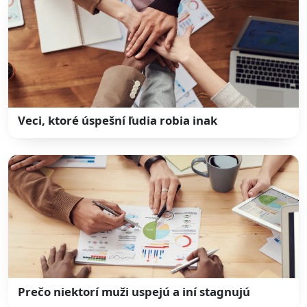
Veci, ktoré úspešní ľudia robia inak
Prečo niektorí muži uspejú a iní stagnujú