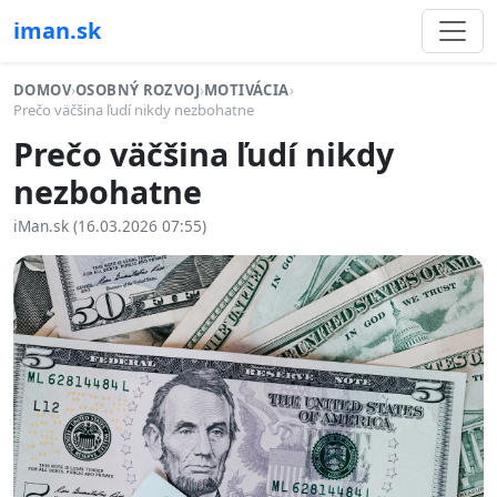
iman.sk
DOMOV
›
OSOBNÝ ROZVOJ
›
MOTIVÁCIA
›
Prečo väčšina ľudí nikdy nezbohatne
Prečo väčšina ľudí nikdy
nezbohatne
iMan.sk (16.03.2026 07:55)