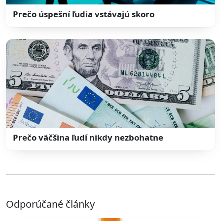
Prečo úspešní ľudia vstávajú skoro
Prečo väčšina ľudí nikdy nezbohatne
Odporúčané články