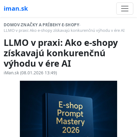
iman.sk
DOMOV
›
ZNAČKY A PRÍBEHY
›
E-SHOPY
›
LLMO v praxi: Ako e-shopy získavajú konkurenčnú výhodu v ére AI
LLMO v praxi: Ako e-shopy
získavajú konkurenčnú
výhodu v ére AI
iMan.sk (08.01.2026 13:49)