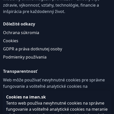
zdravie, výkonnosť, vzťahy, technológie, financie a
inšpirácia pre každodenný život.
Dôležité odkazy
Ochrana súkromia
Cookies
GDPR a práva dotknutej osoby
Podmienky používania
Transparentnosť
Web môže používať nevyhnutné cookies pre správne
fungovanie a voliteľné analytické cookies na
zlepšovanie obsahu a používateľskej skúsenosti.
Cookies na iman.sk
Nastavenie cookies
Tento web používa nevyhnutné cookies na správne
fungovanie a voliteľné analytické cookies na meranie