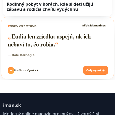
Rodinný pobyt v horách, kde si deti užijú
zábavu a rodičia chvíľu vydýchnu
iman.sk
Moderný online magazín pre mužov – životný štýl,