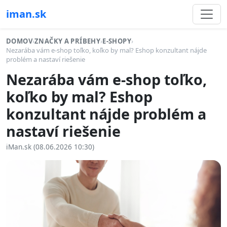
iman.sk
DOMOV
›
ZNAČKY A PRÍBEHY
›
E-SHOPY
›
Nezarába vám e-shop toľko, koľko by mal? Eshop konzultant nájde
problém a nastaví riešenie
Nezarába vám e-shop toľko,
koľko by mal? Eshop
konzultant nájde problém a
nastaví riešenie
iMan.sk (08.06.2026 10:30)