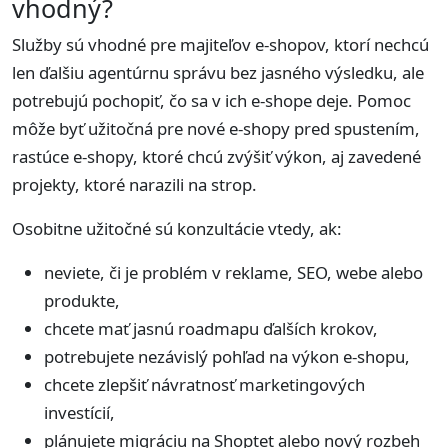
vhodný?
Služby sú vhodné pre majiteľov e-shopov, ktorí nechcú
len ďalšiu agentúrnu správu bez jasného výsledku, ale
potrebujú pochopiť, čo sa v ich e-shope deje. Pomoc
môže byť užitočná pre nové e-shopy pred spustením,
rastúce e-shopy, ktoré chcú zvýšiť výkon, aj zavedené
projekty, ktoré narazili na strop.
Osobitne užitočné sú konzultácie vtedy, ak:
neviete, či je problém v reklame, SEO, webe alebo
produkte,
chcete mať jasnú roadmapu ďalších krokov,
potrebujete nezávislý pohľad na výkon e-shopu,
chcete zlepšiť návratnosť marketingových
investícií,
plánujete migráciu na Shoptet alebo nový rozbeh