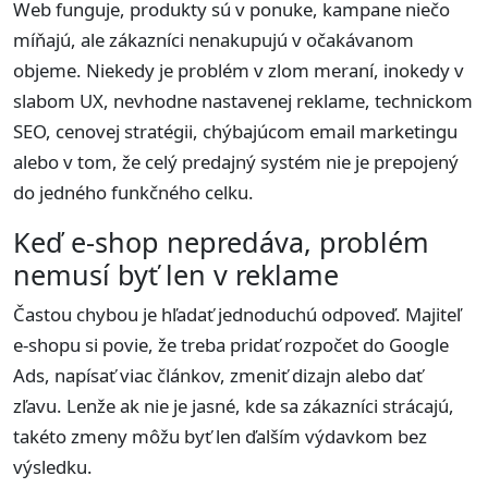
Web funguje, produkty sú v ponuke, kampane niečo
míňajú, ale zákazníci nenakupujú v očakávanom
objeme. Niekedy je problém v zlom meraní, inokedy v
slabom UX, nevhodne nastavenej reklame, technickom
SEO, cenovej stratégii, chýbajúcom email marketingu
alebo v tom, že celý predajný systém nie je prepojený
do jedného funkčného celku.
Keď e-shop nepredáva, problém
nemusí byť len v reklame
Častou chybou je hľadať jednoduchú odpoveď. Majiteľ
e-shopu si povie, že treba pridať rozpočet do Google
Ads, napísať viac článkov, zmeniť dizajn alebo dať
zľavu. Lenže ak nie je jasné, kde sa zákazníci strácajú,
takéto zmeny môžu byť len ďalším výdavkom bez
výsledku.