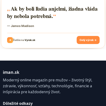
iman.sk
Moderný online magazín pre mužov – životný štýl,
zdravie, výkonnosť, vzťahy, technológie, financie a
inšpirácia pre každodenný život.
Dôležité odkazy