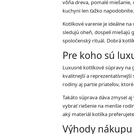
vôňa dreva, pomalé miešanie, o
kuchyni len ťažko napodobníte
Kotlíkové varenie je ideálne na
sledujú oheň, dospelí miešajú g
spoločenský rituál. Dobrá kotl
Pre koho sú lux
Luxusné kotlíkové súpravy na gu
kvalitnejší a reprezentatívnejš
rodiny aj partie priateľov, ktor
Takáto súprava dáva zmysel aj v
vybrať riešenie na menšie rodin
aký materiál kotlíka preferujet
Výhody nákupu 