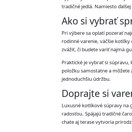
tradičné jedlá. Namiesto ďalšej 
Ako si vybrať s
Pri výbere sa oplatí pozerať n
rodinné varenie, väčšie kotlíky
zvážiť, či budete variť najmä g
Praktické je vybrať si súpravu
položku samostatne a môžete za
jednoduchšiu údržbu.
Doprajte si vare
Luxusné kotlíkové súpravy na g
radosťou. Spájajú tradičné ča
chate aj terase vytvoria prirod