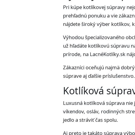
Pri kúpe kotlíkovej súpravy ne
prehľadnú ponuku a vie zákazn
nájdete široký výber kotlíkov, 
Výhodou špecializovaného obch
už hľadáte kotlíkovú súpravu na
prírode, na LacnéKotlíky.sk náj
Zákazníci oceňujú najmä dobrý 
súprave aj ďalšie príslušenstvo
Kotlíková súprav
Luxusná kotlíková súprava nie j
víkendov, osláv, rodinných stret
jedlo a stráviť čas spolu.
Aj preto je takáto súprava výbo