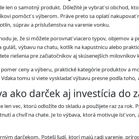
jde len o samotný produkt. Dôležité je vybrať si obchod, k
íkovi pomôcť s výberom. Práve preto sa oplatí nakupovať
kotlín, súprav a príslušenstva na varenie vonku.
odu je, že si môžete porovnať viacero typov, objemov a p
 guláš, výbavu na chatu, kotlík na kapustnicu alebo prakti
dete riešenia pre začiatočníkov aj skúsenejších milovníkov 
pomer ceny a výberu, praktické kategórie produktov a mož
. Vďaka tomu si viete vyskladať výbavu presne podľa toho, a
a ako darček aj investícia do z
e len vec, ktorú odložíte do skladu a použijete raz za rok
nutí a chvíľ na chate. Je to výbava, ktorá motivuje ísť von, 
rným darčekom. Poteší ľudí, ktorí majú radi varenie, príro