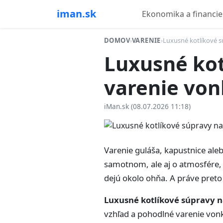
iman.sk
Ekonomika a financie
DOMOV
›
VARENIE
›
Luxusné kotlíkové s
Luxusné kot
varenie von
iMan.sk (08.07.2026 11:18)
Varenie guláša, kapustnice ale
samotnom, ale aj o atmosfére,
dejú okolo ohňa. A práve preto 
Luxusné kotlíkové súpravy n
vzhľad a pohodlné varenie vonku