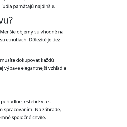
i ľudia pamätajú najdlhšie.
vu?
ia. Menšie objemy sú vhodné na
tretnutiach. Dôležité je tiež
 nemusíte dokupovať každú
j výbave elegantnejší vzhľad a
pohodlne, esteticky a s
ým spracovaním. Na záhrade,
jemné spoločné chvíle.