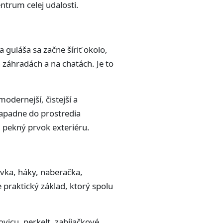
ntrum celej udalosti.
 guláša sa začne šíriť okolo,
 záhradách a na chatách. Je to
odernejší, čistejší a
zapadne do prostredia
j pekný prvok exteriéru.
evka, háky, naberačka,
 praktický základ, ktorý spolu
vicu, perkelt, zabíjačkové