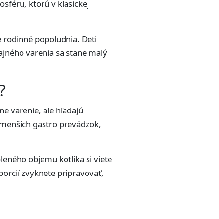
sféru, ktorú v klasickej
é rodinné popoludnia. Deti
čajného varenia sa stane malý
?
ne varenie, ale hľadajú
v, menších gastro prevádzok,
oleného objemu kotlíka si viete
 porcií zvyknete pripravovať,