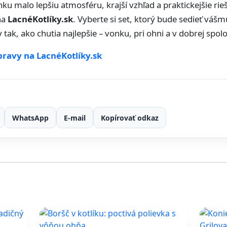
ku malo lepšiu atmosféru, krajší vzhľad a praktickejšie rie
na
LacnéKotlíky.sk
. Vyberte si set, ktorý bude sedieť vášm
 tak, ako chutia najlepšie – vonku, pri ohni a v dobrej spol
pravy na LacnéKotlíky.sk
WhatsApp
E-mail
Kopírovať odkaz