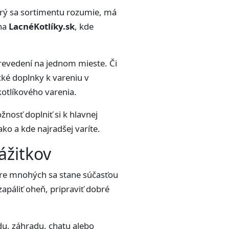
torý sa sortimentu rozumie, má
 na
LacnéKotlíky.sk
, kde
revedení na jednom mieste. Či
cké doplnky k vareniu v
kotlíkového varenia.
nosť doplniť si k hlavnej
ko a kde najradšej varíte.
ážitkov
. Pre mnohých sa stane súčasťou
zapáliť oheň, pripraviť dobré
du, záhradu, chatu alebo