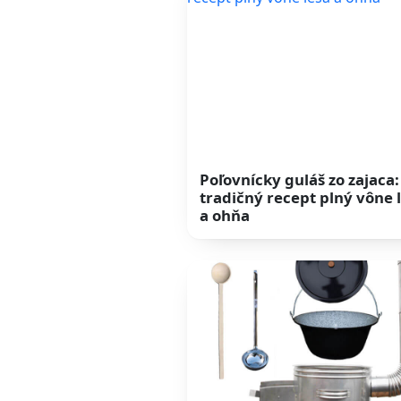
Poľovnícky guláš zo zajaca:
tradičný recept plný vône 
a ohňa