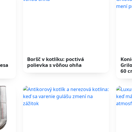
Boršč v kotlíku: poctivá
Koni
lesa
polievka s vôňou ohňa
Gril
60 c