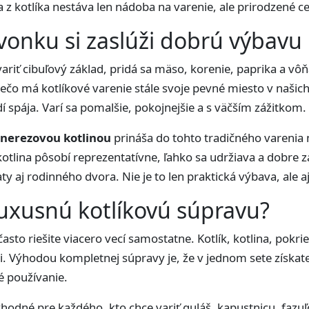
a z kotlíka nestáva len nádoba na varenie, ale prirodzené ce
 vonku si zaslúži dobrú výbavu
ariť cibuľový základ, pridá sa mäso, korenie, paprika a vôňa
ečo má kotlíkové varenie stále svoje pevné miesto v našich
dí spája. Varí sa pomalšie, pokojnejšie a s väčším zážitkom.
 nerezovou kotlinou
prináša do tohto tradičného varenia m
kotlina pôsobí reprezentatívne, ľahko sa udržiava a dobre 
y aj rodinného dvora. Nie je to len praktická výbava, ale a
 luxusnú kotlíkovú súpravu?
sto riešite viacero vecí samostatne. Kotlík, kotlina, pokri
i. Výhodou kompletnej súpravy je, že v jednom sete získate
é používanie.
odné pre každého, kto chce variť guláš, kapustnicu, fazuľo