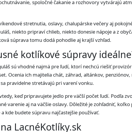
chutnávanie, spoločné čakanie a rozhovory vytvárajú atmo
.
 víkendové stretnutia, oslavy, chalupárske večery aj pokojn
uláš, niekto pripraví chlieb, niekto donesie nápoje a z oby
íková súprava tomu dodá pohodlie aj krajší vzhľad.
usné kotlíkové súpravy ideálne
láš sú vhodné najmä pre ľudí, ktorí nechcú riešiť provizór
í set. Ocenia ich majitelia chát, záhrad, altánkov, penzióno
é sa pravidelne stretávajú pri varení vonku.
tedy, keď pripravujete jedlo pre väčší počet ľudí. Podľa zv
né varenie aj na väčšie oslavy. Dôležité je zohľadniť, koľko
e a kde budete súpravu najčastejšie používať.
na LacnéKotlíky.sk