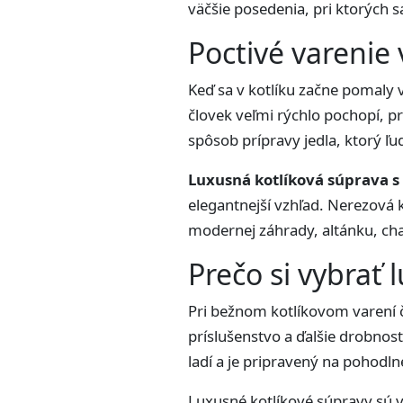
väčšie posedenia, pri ktorých s
Poctivé varenie
Keď sa v kotlíku začne pomaly v
človek veľmi rýchlo pochopí, pr
spôsob prípravy jedla, ktorý ľu
Luxusná kotlíková súprava s
elegantnejší vzhľad. Nerezová 
modernej záhrady, altánku, chat
Prečo si vybrať
Pri bežnom kotlíkovom varení ča
príslušenstvo a ďalšie drobnost
ladí a je pripravený na pohodln
Luxusné kotlíkové súpravy sú vh