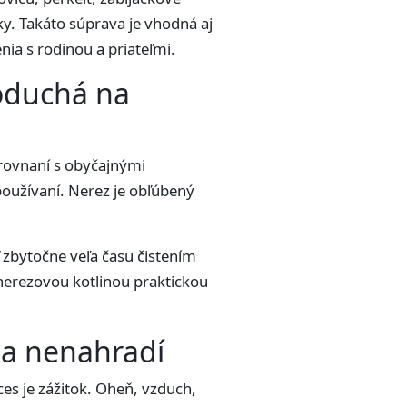
ky. Takáto súprava je vhodná aj
nia s rodinou a priateľmi.
noduchá na
orovnaní s obyčajnými
 používaní. Nerez je obľúbený
ť zbytočne veľa času čistením
 nerezovou kotlinou praktickou
ňa nenahradí
oces je zážitok. Oheň, vzduch,