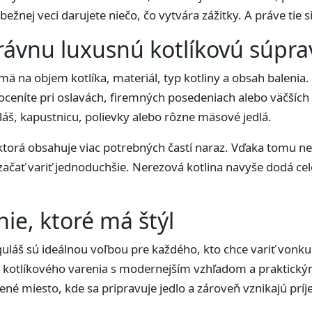
bežnej veci darujete niečo, čo vytvára zážitky. A práve tie s
právnu luxusnú kotlíkovú súpra
ajmä na objem kotlíka, materiál, typ kotliny a obsah balen
 oceníte pri oslavách, firemných posedeniach alebo väčších s
uláš, kapustnicu, polievky alebo rôzne mäsové jedlá.
, ktorá obsahuje viac potrebných častí naraz. Vďaka tomu
čať variť jednoduchšie. Nerezová kotlina navyše dodá cele
nie, ktoré má štýl
uláš sú ideálnou voľbou pre každého, kto chce variť vonku 
ro kotlíkového varenia s modernejším vzhľadom a praktick
zené miesto, kde sa pripravuje jedlo a zároveň vznikajú prí