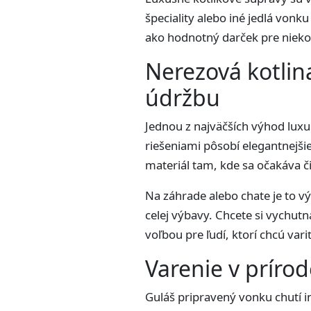
špeciality alebo iné jedlá vonk
ako hodnotný darček pre niekoho
Nerezová kotlin
údržbu
Jednou z najväčších výhod luxu
riešeniami pôsobí elegantnejšie
materiál tam, kde sa očakáva č
Na záhrade alebo chate je to vý
celej výbavy. Chcete si vychut
voľbou pre ľudí, ktorí chcú vari
Varenie v príro
Guláš pripravený vonku chutí ina