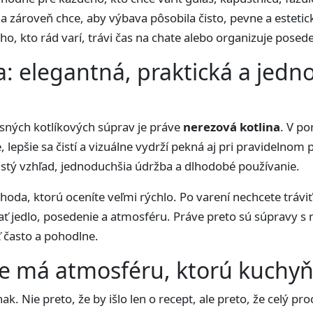
u a zároveň chce, aby výbava pôsobila čisto, pevne a estetic
, kto rád varí, trávi čas na chate alebo organizuje posede
a: elegantná, praktická a jed
sných kotlíkových súprav je práve
nerezová kotlina
. V p
, lepšie sa čistí a vizuálne vydrží pekná aj pri pravidelnom
istý vzhľad, jednoduchšia údržba a dlhodobé používanie.
hoda, ktorú oceníte veľmi rýchlo. Po varení nechcete trávi
nať jedlo, posedenie a atmosféru. Práve preto sú súpravy s
ť často a pohodlne.
de má atmosféru, ktorú kuchy
k. Nie preto, že by išlo len o recept, ale preto, že celý pr