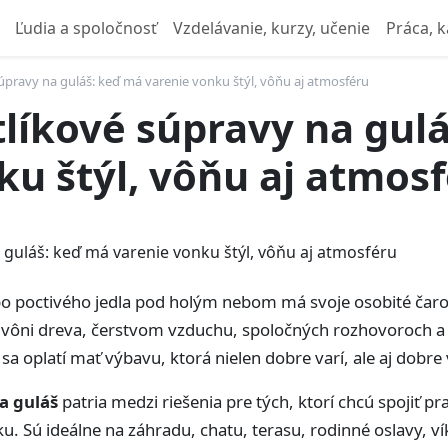
Ľudia a spoločnosť
Vzdelávanie, kurzy, učenie
Práca, k
úpravy na guláš: keď má varenie vonku štýl, vôňu aj atmosféru
líkové súpravy na gul
ku štýl, vôňu aj atmos
bo poctivého jedla pod holým nebom má svoje osobité čaro. N
 vôni dreva, čerstvom vzduchu, spoločných rozhovoroch a c
sa oplatí mať výbavu, ktorá nielen dobre varí, ale aj dobre
a guláš
patria medzi riešenia pre tých, ktorí chcú spojiť pr
. Sú ideálne na záhradu, chatu, terasu, rodinné oslavy, ví