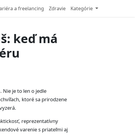
ariéra a freelancing
Zdravie
Kategórie
áš: keď má
féru
ie je to len o jedle
hvíľach, ktoré sa prirodzene
 vyzerá.
aktickosť, reprezentatívny
kendové varenie s priateľmi aj