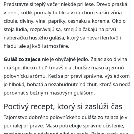
Predstavte si teplý večer niekde pri lese. Drevo praská
v ohni, kotlík pomaly buble a vzduchom sa šíri vôňa
cibule, diviny, vína, papriky, cesnaku a korenia. Okolo
stoja ľudia, rozprávajú sa, smejú a čakajú na prvú
naberačku hustého guláša, ktorý sa nevarí len kvôli
hladu, ale aj kvôli atmosfére.
Guláš zo zajaca
nie je obyčajné jedlo. Zajac ako divina
má špecifickú chuť, tmavšie a chudšie mäso a jemnú
poľovnícku arómu. Keď sa pripraví správne, výsledkom
je hlboká, bohatá a nezabudnuteľná chuť, ktorá sa nedá
porovnať s bežným mäsovým gulášom.
Poctivý recept, ktorý si zaslúži čas
Tajomstvo dobrého poľovníckeho guláša zo zajaca je v
pomalej príprave. Mäso potrebuje správne očistenie,
marinovanie a následné dlhé dusenie. Práve vtedy sa z