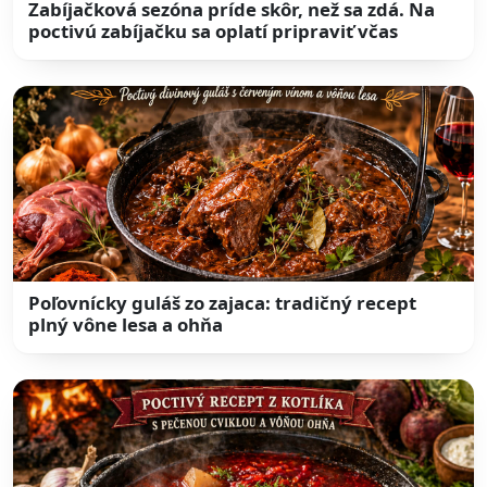
Zabíjačková sezóna príde skôr, než sa zdá. Na
poctivú zabíjačku sa oplatí pripraviť včas
Poľovnícky guláš zo zajaca: tradičný recept
plný vône lesa a ohňa