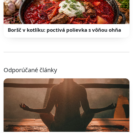
Boršč v kotlíku: poctivá polievka s vôňou ohňa
Odporúčané články