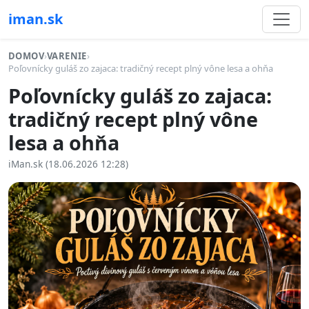
iman.sk
DOMOV
›
VARENIE
›
Poľovnícky guláš zo zajaca: tradičný recept plný vône lesa a ohňa
Poľovnícky guláš zo zajaca:
tradičný recept plný vône
lesa a ohňa
iMan.sk (18.06.2026 12:28)