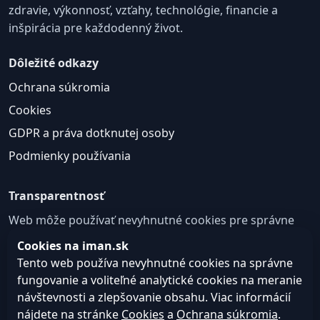
zdravie, výkonnosť, vzťahy, technológie, financie a
inšpirácia pre každodenný život.
Dôležité odkazy
Ochrana súkromia
Cookies
GDPR a práva dotknutej osoby
Podmienky používania
Transparentnosť
Web môže používať nevyhnutné cookies pre správne
fungovanie a voliteľné analytické cookies na
Cookies na iman.sk
zlepšovanie obsahu a používateľskej skúsenosti.
Tento web používa nevyhnutné cookies na správne
fungovanie a voliteľné analytické cookies na meranie
Nastavenie cookies
návštevnosti a zlepšovanie obsahu. Viac informácií
nájdete na stránke
Cookies
a
Ochrana súkromia
.