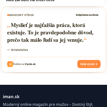
iman.sk
Moderný online magazín pre mužov – životný štýl,