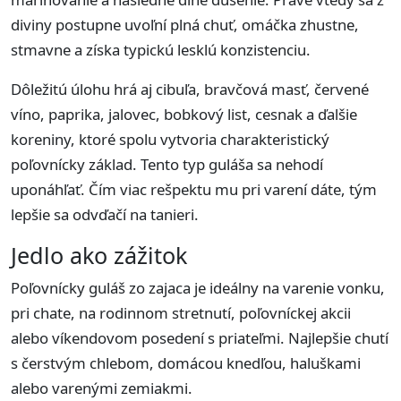
diviny postupne uvoľní plná chuť, omáčka zhustne,
stmavne a získa typickú lesklú konzistenciu.
Dôležitú úlohu hrá aj cibuľa, bravčová masť, červené
víno, paprika, jalovec, bobkový list, cesnak a ďalšie
koreniny, ktoré spolu vytvoria charakteristický
poľovnícky základ. Tento typ guláša sa nehodí
uponáhľať. Čím viac rešpektu mu pri varení dáte, tým
lepšie sa odvďačí na tanieri.
Jedlo ako zážitok
Poľovnícky guláš zo zajaca je ideálny na varenie vonku,
pri chate, na rodinnom stretnutí, poľovníckej akcii
alebo víkendovom posedení s priateľmi. Najlepšie chutí
s čerstvým chlebom, domácou knedľou, haluškami
alebo varenými zemiakmi.