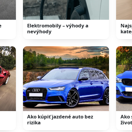
e
Elektromobily – výhody a
Najs
nevýhody
kate
Ako kúpiť jazdené auto bez
Ako 
rizika
živo