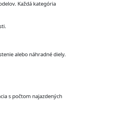
odelov. Každá kategória
ti.
stenie alebo náhradné diely.
ácia s počtom najazdených