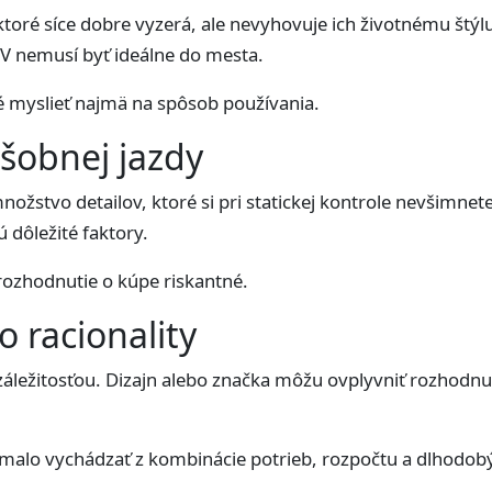
 ktoré síce dobre vyzerá, ale nevyhovuje ich životnému štý
UV nemusí byť ideálne do mesta.
té myslieť najmä na spôsob používania.
šobnej jazdy
žstvo detailov, ktoré si pri statickej kontrole nevšimnete
 dôležité faktory.
rozhodnutie o kúpe riskantné.
 racionality
záležitosťou. Dizajn alebo značka môžu ovplyvniť rozhodnut
alo vychádzať z kombinácie potrieb, rozpočtu a dlhodob