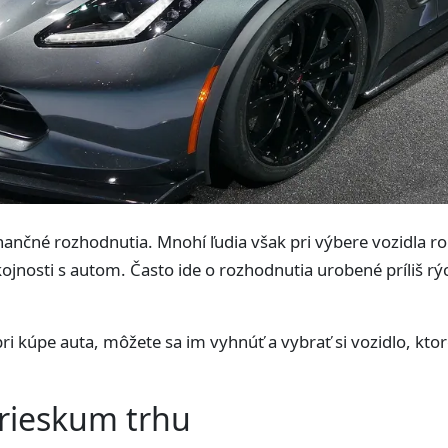
nančné rozhodnutia. Mnohí ľudia však pri výbere vozidla ro
nosti s autom. Často ide o rozhodnutia urobené príliš rý
pri kúpe auta, môžete sa im vyhnúť a vybrať si vozidlo, kt
rieskum trhu