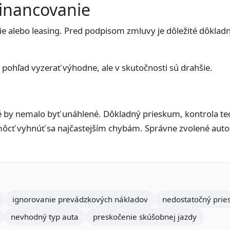
inancovanie
e alebo leasing. Pred podpisom zmluvy je dôležité dôkladn
ohľad vyzerať výhodne, ale v skutočnosti sú drahšie.
é by nemalo byť unáhlené. Dôkladný prieskum, kontrola tec
cť vyhnúť sa najčastejším chybám. Správne zvolené auto
ignorovanie prevádzkových nákladov
nedostatočný prie
nevhodný typ auta
preskočenie skúšobnej jazdy