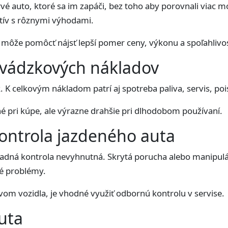
vé auto, ktoré sa im zapáči, bez toho aby porovnali viac m
atív s rôznymi výhodami.
môže pomôcť nájsť lepší pomer ceny, výkonu a spoľahlivos
evádzkových nákladov
. K celkovým nákladom patrí aj spotreba paliva, servis, poi
 pri kúpe, ale výrazne drahšie pri dlhodobom používaní.
ontrola jazdeného auta
kladná kontrola nevyhnutná. Skrytá porucha alebo manipul
é problémy.
tavom vozidla, je vhodné využiť odbornú kontrolu v servise.
uta