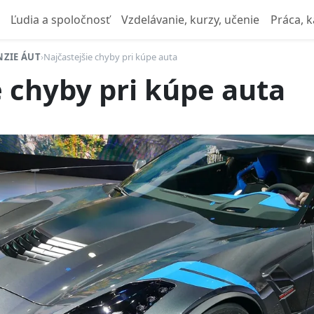
Ľudia a spoločnosť
Vzdelávanie, kurzy, učenie
Práca, k
NZIE ÁUT
›
Najčastejšie chyby pri kúpe auta
e chyby pri kúpe auta