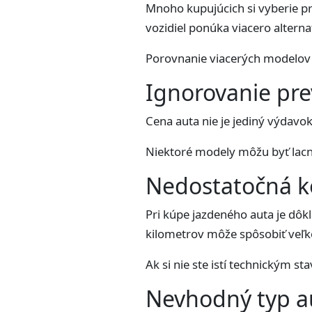
Mnoho kupujúcich si vyberie pr
vozidiel ponúka viacero altern
Porovnanie viacerých modelov 
Ignorovanie pr
Cena auta nie je jediný výdavok
Niektoré modely môžu byť lacné
Nedostatočná k
Pri kúpe jazdeného auta je dô
kilometrov môže spôsobiť veľk
Ak si nie ste istí technickým s
Nevhodný typ a