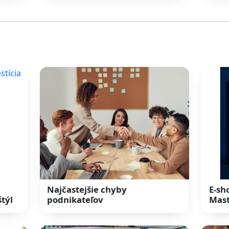
Najčastejšie chyby
E-sh
štýl
podnikateľov
Mast