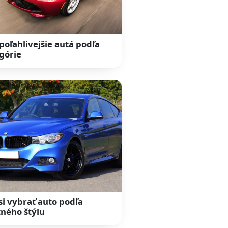
poľahlivejšie autá podľa
górie
si vybrať auto podľa
tného štýlu