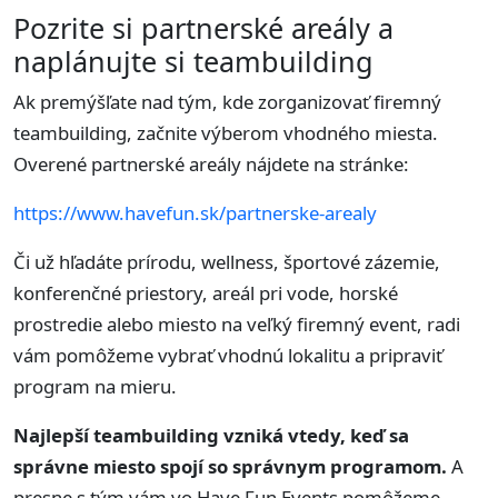
Pozrite si partnerské areály a
naplánujte si teambuilding
Ak premýšľate nad tým, kde zorganizovať firemný
teambuilding, začnite výberom vhodného miesta.
Overené partnerské areály nájdete na stránke:
https://www.havefun.sk/partnerske-arealy
Či už hľadáte prírodu, wellness, športové zázemie,
konferenčné priestory, areál pri vode, horské
prostredie alebo miesto na veľký firemný event, radi
vám pomôžeme vybrať vhodnú lokalitu a pripraviť
program na mieru.
Najlepší teambuilding vzniká vtedy, keď sa
správne miesto spojí so správnym programom.
A
presne s tým vám vo Have Fun Events pomôžeme.