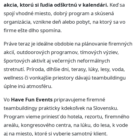
akcia, ktorú si ľudia odškrtnú v kalendári.
Keď sa
spojí vhodné miesto, dobrý program a skúsená
organizácia, vznikne deň alebo pobyt, na ktorý sa vo
firme ešte dlho spomína.
Práve teraz je ideálne obdobie na plánovanie firemných
akcií, outdoorových programov, tímových výziev,
športových aktivít aj večerných neformálnych
stretnutí. Príroda, dlhšie dni, terasy, lúky, lesy, voda,
wellness či vonkajšie priestory dávajú teambuildingu
úplne inú atmosféru.
Vo
Have Fun Events
pripravujeme firemné
teambuildingy prakticky kdekoľvek na Slovensku.
Program vieme priniesť do hotela, rezortu, firemného
areálu, kongresového centra, na lúku, do lesa, k vode
aj na miesto, ktoré si vyberie samotný klient.