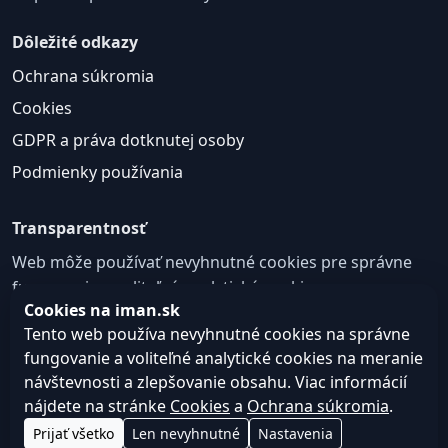
Dôležité odkazy
Ochrana súkromia
Cookies
GDPR a práva dotknutej osoby
Podmienky používania
Transparentnosť
Web môže používať nevyhnutné cookies pre správne
fungovanie a voliteľné analytické cookies na
Cookies na iman.sk
zlepšovanie obsahu a používateľskej skúsenosti.
Tento web používa nevyhnutné cookies na správne
Nastavenie cookies
fungovanie a voliteľné analytické cookies na meranie
návštevnosti a zlepšovanie obsahu. Viac informácií
nájdete na stránke
Cookies
a
Ochrana súkromia
.
© 2026
Web design, tvorba webu a SEO –
Consultee,
Prijať všetko
Len nevyhnutné
Nastavenia
iman.sk
s.r.o.