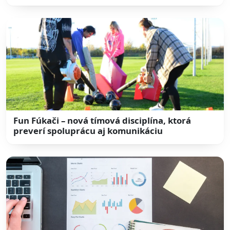
Fun Fúkači – nová tímová disciplína, ktorá
preverí spoluprácu aj komunikáciu