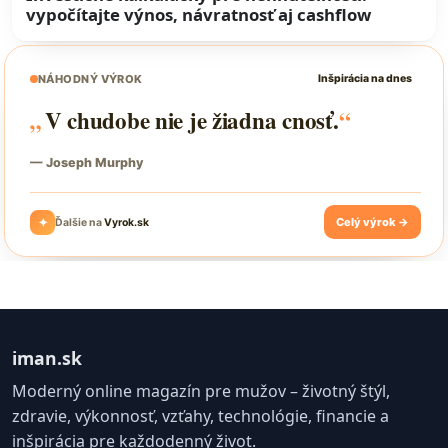
vypočítajte výnos, návratnosť aj cashflow
iman.sk
Moderný online magazín pre mužov – životný štýl,
zdravie, výkonnosť, vzťahy, technológie, financie a
inšpirácia pre každodenný život.