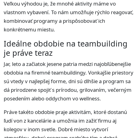
Veľkou výhodou je, že mnohé aktivity máme vo
vlastnom vybavení. To nám umožňuje rýchlo reagovať,
kombinovať programy a prispôsobovať ich
konkrétnemu miestu.
Ideálne obdobie na teambuilding
je práve teraz
Jar, leto a začiatok jesene patria medzi najobľúbenejšie
obdobia na firemné teambuildingy. Vonkajšie priestory
sú vtedy v najlepšej forme, dni sú dlhšie a program sa
dá prirodzene spojiť s prírodou, grilovaním, večerným
posedením alebo oddychom vo wellness.
Práve takéto obdobie praje aktivitám, ktoré dostanú
ľudí von z kancelárie a umožnia im zažiť firmu aj
kolegov v inom svetle. Dobré miesto vytvorí
atmosféru, dobrý program rozhýbe tím a dobrá