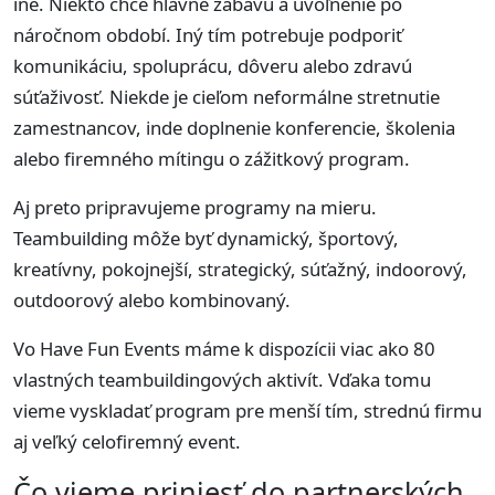
iné. Niekto chce hlavne zábavu a uvoľnenie po
náročnom období. Iný tím potrebuje podporiť
komunikáciu, spoluprácu, dôveru alebo zdravú
súťaživosť. Niekde je cieľom neformálne stretnutie
zamestnancov, inde doplnenie konferencie, školenia
alebo firemného mítingu o zážitkový program.
Aj preto pripravujeme programy na mieru.
Teambuilding môže byť dynamický, športový,
kreatívny, pokojnejší, strategický, súťažný, indoorový,
outdoorový alebo kombinovaný.
Vo Have Fun Events máme k dispozícii viac ako 80
vlastných teambuildingových aktivít. Vďaka tomu
vieme vyskladať program pre menší tím, strednú firmu
aj veľký celofiremný event.
Čo vieme priniesť do partnerských