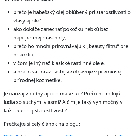
prečo je habešský olej obľúbený pri starostlivosti o
vlasy aj pleť,
ako dokáže zanechať pokožku hebkú bez
nepríjemnej mastnoty,
prečo ho mnohí prirovnávajú k „beauty filtru“ pre
pokožku,
v čom je iný než klasické rastlinné oleje,
a prečo sa čoraz častejšie objavuje v prémiovej
prírodnej kozmetike.
Je naozaj vhodný aj pod make-up? Prečo ho milujú
ľudia so suchými vlasmi? A čím je taký výnimočný v
každodennej starostlivosti?
Prečítajte si celý článok na blogu: