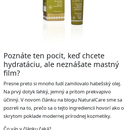
Poznátе ten pocit, keď chcete
hydratáciu, ale neznášate mastný
film?
Presne preto si mnoho ľudí zamilovalo habešský olej.
Na prvý dotyk ľahký, jemný a pritom prekvapivo
účinný. V novom článku na blogu NaturalCare sme sa
pozreli na to, prečo sa o tejto ingrediencii hovorí ako o
skrytom poklade modernej prírodnej kozmetiky.
Čo vás v článku čaká?