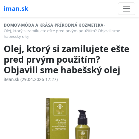
iman.sk
DOMOV
›
MÓDA A KRÁSA
›
PRÍRODNÁ KOZMETIKA
›
Olej, ktorý si zamilujete ešte pred prvým použitím? Objavili sme
habešský olej
Olej, ktorý si zamilujete ešte
pred prvým použitím?
Objavili sme habešský olej
iMan.sk (29.04.2026 17:27)