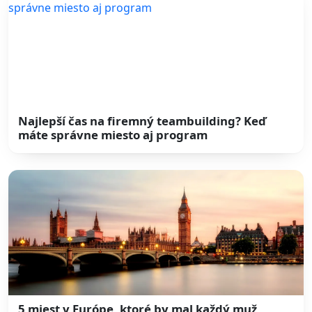
Najlepší čas na firemný teambuilding? Keď
máte správne miesto aj program
5 miest v Európe, ktoré by mal každý muž