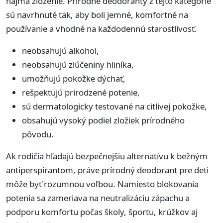
najmä zloženie. Prírodné deodoranty z tejto kategórie
sú navrhnuté tak, aby boli jemné, komfortné na
používanie a vhodné na každodennú starostlivosť.
neobsahujú alkohol,
neobsahujú zlúčeniny hliníka,
umožňujú pokožke dýchať,
rešpektujú prirodzené potenie,
sú dermatologicky testované na citlivej pokožke,
obsahujú vysoký podiel zložiek prírodného
pôvodu.
Ak rodičia hľadajú bezpečnejšiu alternatívu k bežným
antiperspirantom, práve prírodný deodorant pre deti
môže byť rozumnou voľbou. Namiesto blokovania
potenia sa zameriava na neutralizáciu zápachu a
podporu komfortu počas školy, športu, krúžkov aj