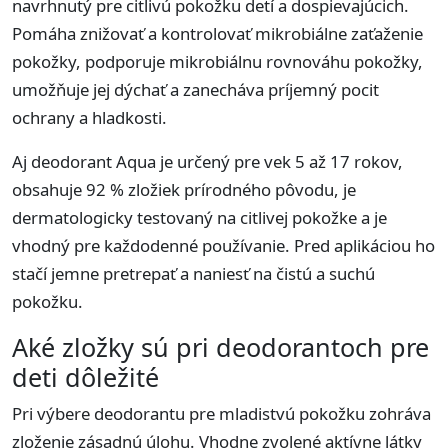
navrhnutý pre citlivú pokožku detí a dospievajúcich.
Pomáha znižovať a kontrolovať mikrobiálne zaťaženie
pokožky, podporuje mikrobiálnu rovnováhu pokožky,
umožňuje jej dýchať a zanecháva príjemný pocit
ochrany a hladkosti.
Aj deodorant Aqua je určený pre vek 5 až 17 rokov,
obsahuje 92 % zložiek prírodného pôvodu, je
dermatologicky testovaný na citlivej pokožke a je
vhodný pre každodenné používanie. Pred aplikáciou ho
stačí jemne pretrepať a naniesť na čistú a suchú
pokožku.
Aké zložky sú pri deodorantoch pre
deti dôležité
Pri výbere deodorantu pre mladistvú pokožku zohráva
zloženie zásadnú úlohu. Vhodne zvolené aktívne látky