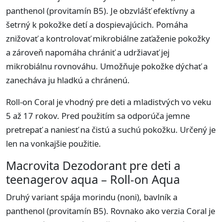
panthenol (provitamín B5). Je obzvlášť efektívny a
šetrný k pokožke detí a dospievajúcich. Pomáha
znižovať a kontrolovať mikrobiálne zaťaženie pokožky
a zároveň napomáha chrániť a udržiavať jej
mikrobiálnu rovnováhu. Umožňuje pokožke dýchať a
zanecháva ju hladkú a chránenú.
Roll-on Coral je vhodný pre deti a mladistvých vo veku
5 až 17 rokov. Pred použitím sa odporúča jemne
pretrepať a naniesť na čistú a suchú pokožku. Určený je
len na vonkajšie použitie.
Macrovita Dezodorant pre deti a
teenagerov aqua – Roll-on Aqua
Druhý variant spája morindu (noni), bavlník a
panthenol (provitamín B5). Rovnako ako verzia Coral je