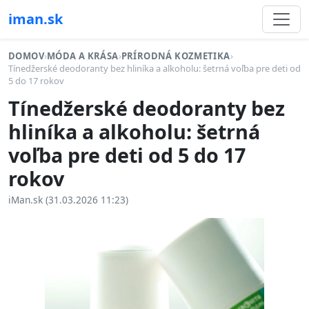
iman.sk
DOMOV
›
MÓDA A KRÁSA
›
PRÍRODNÁ KOZMETIKA
›
Tínedžerské deodoranty bez hliníka a alkoholu: šetrná voľba pre deti od
5 do 17 rokov
Tínedžerské deodoranty bez
hliníka a alkoholu: šetrná
voľba pre deti od 5 do 17
rokov
iMan.sk (31.03.2026 11:23)