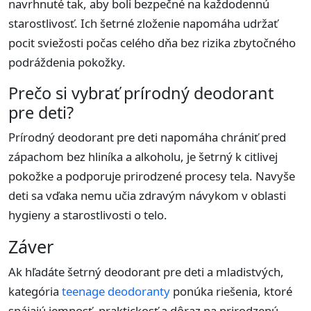
navrhnuté tak, aby boli bezpečné na každodennú
starostlivosť. Ich šetrné zloženie napomáha udržať
pocit sviežosti počas celého dňa bez rizika zbytočného
podráždenia pokožky.
Prečo si vybrať prírodný deodorant
pre deti?
Prírodný deodorant pre deti napomáha chrániť pred
zápachom bez hliníka a alkoholu, je šetrný k citlivej
pokožke a podporuje prirodzené procesy tela. Navyše
deti sa vďaka nemu učia zdravým návykom v oblasti
hygieny a starostlivosti o telo.
Záver
Ak hľadáte šetrný deodorant pre deti a mladistvých,
kategória
teenage deodoranty
ponúka riešenia, ktoré
spájajú jemnosť, praktickosť a dôraz na prirodzenú