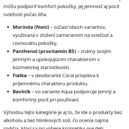
môžu podporiť komfort pokožky, jej jemnosť aj pocit
sviežosti počas dňa.
Morinda (Noni)
– súčasť oboch variantov,
využívaná v zložení zameranom na sviežosť a
rovnováhu pokožky.
Panthenol (provitamín B5)
– známy svojím
jemným a upokojujúcim charakterom v
kozmetickej starostlivosti.
Fialka
– v deodorante Coral prispieva k
príjemnému charakteru produktu.
Bavlník
– vo variante Aqua podporuje jemný a
komfortný pocit pri používaní.
Výhodou tejto kategórie je aj to, že ide o produkty bez
alkoholu a bez hliníkových solí, čo ocenia najmä
rodičia, ktorí sa pri výbere kozmetiky pre deti