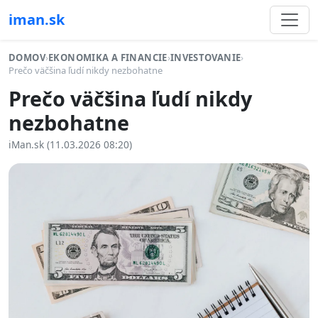
iman.sk
DOMOV
›
EKONOMIKA A FINANCIE
›
INVESTOVANIE
›
Prečo väčšina ľudí nikdy nezbohatne
Prečo väčšina ľudí nikdy
nezbohatne
iMan.sk (11.03.2026 08:20)