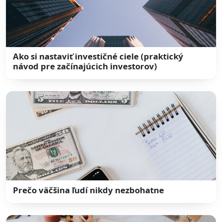
Ako si nastaviť investičné ciele (praktický
návod pre začínajúcich investorov)
Prečo väčšina ľudí nikdy nezbohatne