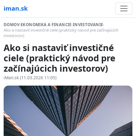
iman.sk
DOMOV
›
EKONOMIKA A FINANCIE
›
INVESTOVANIE
›
Ako si nastaviť investičné ciele (praktický návod pre začínajúcich
investorov)
Ako si nastaviť investičné
ciele (praktický návod pre
začínajúcich investorov)
iMan.sk (11.03.2026 11:05)