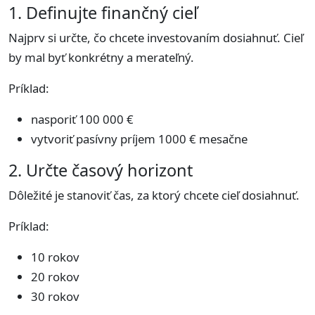
1. Definujte finančný cieľ
Najprv si určte, čo chcete investovaním dosiahnuť. Cieľ
by mal byť konkrétny a merateľný.
Príklad:
nasporiť 100 000 €
vytvoriť pasívny príjem 1000 € mesačne
2. Určte časový horizont
Dôležité je stanoviť čas, za ktorý chcete cieľ dosiahnuť.
Príklad:
10 rokov
20 rokov
30 rokov