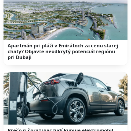
Apartmán pri pláži v Emirátoch za cenu starej
chaty? Objavte neodkrytý potenciál regiónu
pri Dubaji
Prečo si čoraz viac ľudí kupuje elektromobil