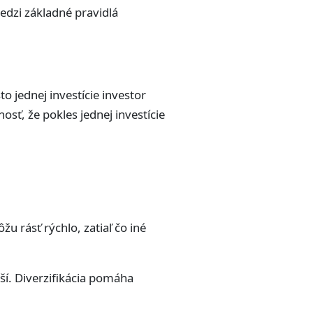
medzi základné pravidlá
o jednej investície investor
sť, že pokles jednej investície
u rásť rýchlo, zatiaľ čo iné
ší. Diverzifikácia pomáha