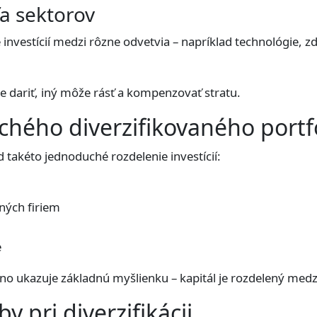
ľa sektorov
investícií medzi rôzne odvetvia – napríklad technológie, z
 dariť, iný môže rásť a kompenzovať stratu.
chého diverzifikovaného portf
 takéto jednoduché rozdelenie investícií:
lných firiem
e
, no ukazuje základnú myšlienku – kapitál je rozdelený medzi
y pri diverzifikácii