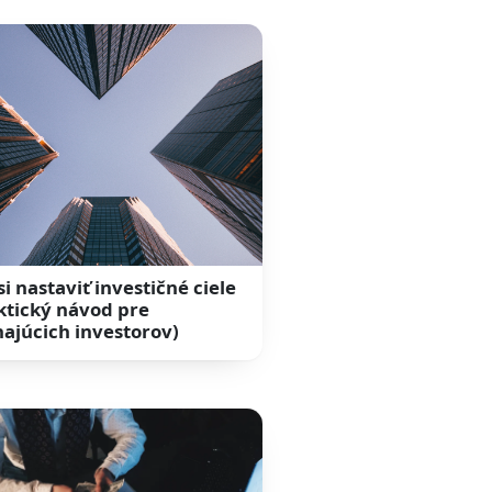
si nastaviť investičné ciele
ktický návod pre
najúcich investorov)