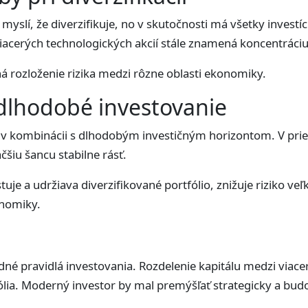
i myslí, že diverzifikuje, no v skutočnosti má všetky invest
viacerých technologických akcií stále znamená koncentráci
á rozloženie rizika medzi rôzne oblasti ekonomiky.
a dlhodobé investovanie
ie v kombinácii s dlhodobým investičným horizontom. V prie
čšiu šancu stabilne rásť.
tuje a udržiava diverzifikované portfólio, znižuje riziko ve
onomiky.
adné pravidlá investovania. Rozdelenie kapitálu medzi viace
tfólia. Moderný investor by mal premýšľať strategicky a bud