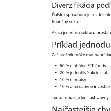
Diverzifikácia pod
Ďalším spôsobom je rozdelenie 
finančný sektor.
Ak sa jednému sektoru prestane
Príklad jednodu
Začiatočník môže mať napríklad
60 % globálne ETF fondy
20 % jednotlivé akcie stabi
10 % dlhopisy
10 % alternatívne investíci
Tento model je len ilustratívny
Najčastejšie chyb