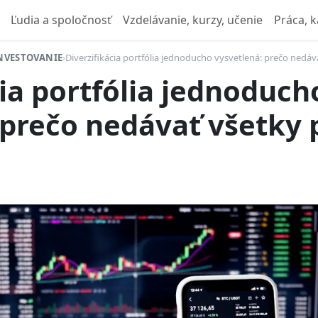
Ľudia a spoločnosť
Vzdelávanie, kurzy, učenie
Práca, k
NVESTOVANIE
›
Diverzifikácia portfólia jednoducho vysvetlená: prečo nedáv
cia portfólia jednoduch
 prečo nedávať všetky 