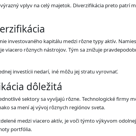
výrazný vplyv na celý majetok. Diverzifikácia preto patrí 
rzifikácia
nie investovaného kapitálu medzi rôzne typy aktív. Namiest
je viacero rôznych nástrojov. Tým sa znižuje pravdepodobno
nej investícii nedarí, iné môžu jej stratu vyrovnať.
ikácia dôležitá
dnotlivé sektory sa vyvíjajú rôzne. Technologické firmy môž
ako sa mení aj vývoj rôznych regiónov sveta.
zdelené medzi viacero aktív, je voči týmto výkyvom odolnej
oty portfólia.