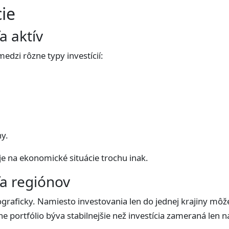
cie
a aktív
medzi rôzne typy investícií:
y.
je na ekonomické situácie trochu inak.
ľa regiónov
ograficky. Namiesto investovania len do jednej krajiny môž
e portfólio býva stabilnejšie než investícia zameraná len n