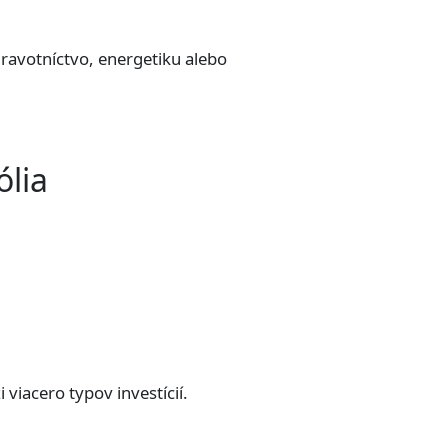
dravotníctvo, energetiku alebo
ólia
 viacero typov investícií.