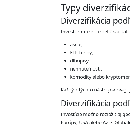
Typy diverzifiká
Diverzifikácia podľ
Investor môže rozdeliť kapitál 
akcie,
ETF fondy,
dlhopisy,
nehnuteľnosti,
komodity alebo kryptomen
Každý z týchto nástrojov reagu
Diverzifikácia pod
Investície možno rozložiť aj ge
Európy, USA alebo Ázie. Globáln