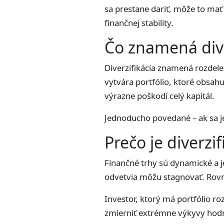
sa prestane dariť, môže to mať 
finančnej stability.
Čo znamená dive
Diverzifikácia znamená rozdele
vytvára portfólio, ktoré obsahu
výrazne poškodí celý kapitál.
Jednoducho povedané – ak sa jed
Prečo je diverzif
Finančné trhy sú dynamické a je
odvetvia môžu stagnovať. Rovn
Investor, ktorý má portfólio ro
zmierniť extrémne výkyvy hodn