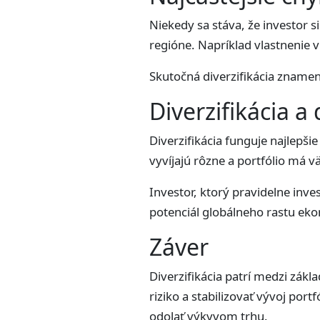
Niekedy sa stáva, že investor s
regióne. Napríklad vlastnenie 
Skutočná diverzifikácia znamen
Diverzifikácia 
Diverzifikácia funguje najlepš
vyvíjajú rôzne a portfólio má vä
Investor, ktorý pravidelne inves
potenciál globálneho rastu ek
Záver
Diverzifikácia patrí medzi zákl
riziko a stabilizovať vývoj por
odolať výkyvom trhu.