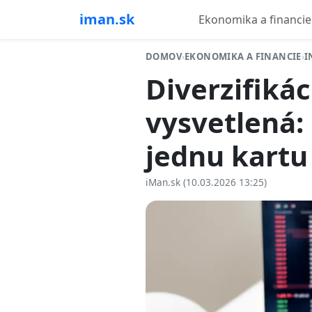
iman.sk
Ekonomika a financie
DOMOV
›
EKONOMIKA A FINANCIE
›
I
Diverzifiká
vysvetlená:
jednu kartu
iMan.sk (10.03.2026 13:25)