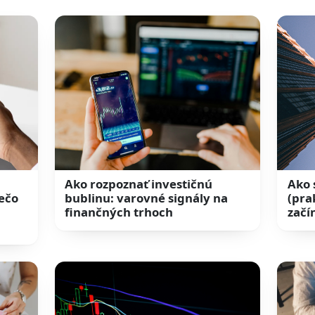
Ako rozpoznať investičnú
Ako 
ečo
bublinu: varovné signály na
(pra
finančných trhoch
začí