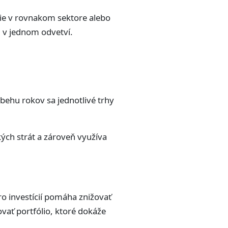
ície v rovnakom sektore alebo
u v jednom odvetví.
behu rokov sa jednotlivé trhy
ľkých strát a zároveň využíva
ro investícií pomáha znižovať
ovať portfólio, ktoré dokáže