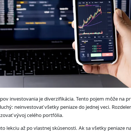
cípov investovania je diverzifikácia. Tento pojem môže na 
chý: neinvestovať všetky peniaze do jednej veci. Rozdelenie
izovať vývoj celého portfólia.
 lekciu až po vlastnej skúsenosti. Ak sa všetky peniaze nac