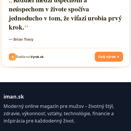
iman.sk
Moderný online magazín pre mužov – životný štýl,
zdravie, výkonnosť, vzťahy, technológie, financie a
inšpirácia pre každodenný život.