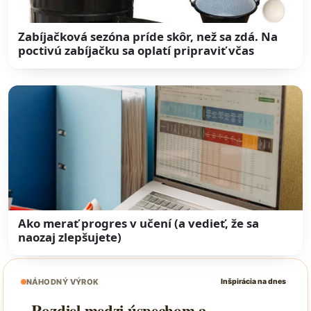
Zabíjačková sezóna príde skôr, než sa zdá. Na
poctivú zabíjačku sa oplatí pripraviť včas
Ako merať progres v učení (a vedieť, že sa
naozaj zlepšujete)