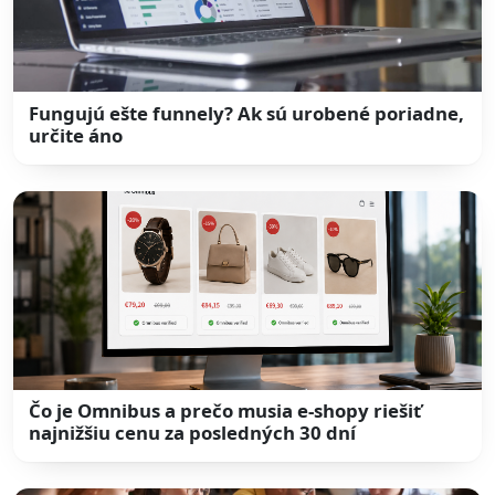
Fungujú ešte funnely? Ak sú urobené poriadne,
určite áno
Čo je Omnibus a prečo musia e-shopy riešiť
najnižšiu cenu za posledných 30 dní