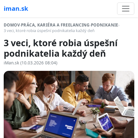
iman.sk
DOMOV
›
PRÁCA, KARIÉRA A FREELANCING
›
PODNIKANIE
›
3 veci, ktoré robia úspešní podnikatelia každý deň
3 veci, ktoré robia úspešní
podnikatelia každý deň
iMan.sk (10.03.2026 08:04)