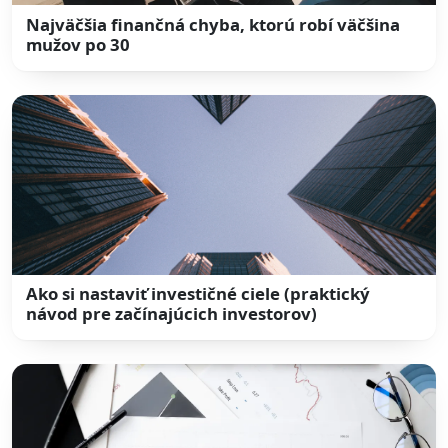
Najväčšia finančná chyba, ktorú robí väčšina
mužov po 30
Ako si nastaviť investičné ciele (praktický
návod pre začínajúcich investorov)