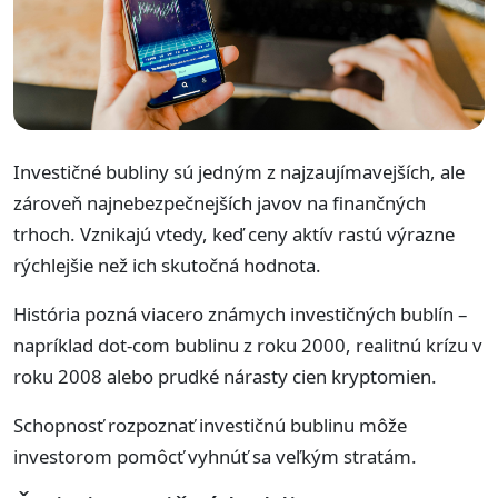
Investičné bubliny sú jedným z najzaujímavejších, ale
zároveň najnebezpečnejších javov na finančných
trhoch. Vznikajú vtedy, keď ceny aktív rastú výrazne
rýchlejšie než ich skutočná hodnota.
História pozná viacero známych investičných bublín –
napríklad dot-com bublinu z roku 2000, realitnú krízu v
roku 2008 alebo prudké nárasty cien kryptomien.
Schopnosť rozpoznať investičnú bublinu môže
investorom pomôcť vyhnúť sa veľkým stratám.