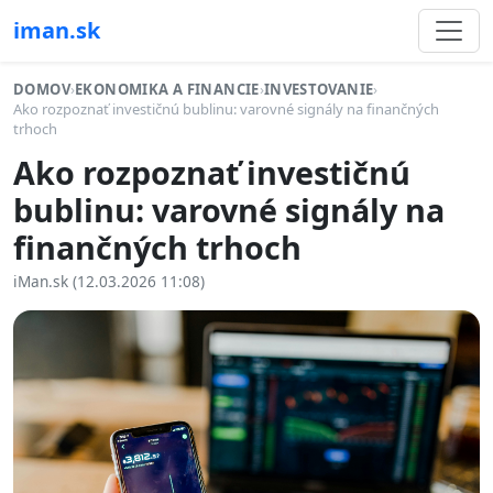
iman.sk
DOMOV
›
EKONOMIKA A FINANCIE
›
INVESTOVANIE
›
Ako rozpoznať investičnú bublinu: varovné signály na finančných
trhoch
Ako rozpoznať investičnú
bublinu: varovné signály na
finančných trhoch
iMan.sk (12.03.2026 11:08)