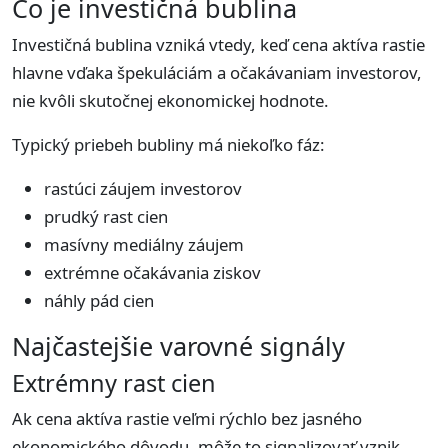
Čo je investičná bublina
Investičná bublina vzniká vtedy, keď cena aktíva rastie
hlavne vďaka špekuláciám a očakávaniam investorov,
nie kvôli skutočnej ekonomickej hodnote.
Typický priebeh bubliny má niekoľko fáz:
rastúci záujem investorov
prudký rast cien
masívny mediálny záujem
extrémne očakávania ziskov
náhly pád cien
Najčastejšie varovné signály
Extrémny rast cien
Ak cena aktíva rastie veľmi rýchlo bez jasného
ekonomického dôvodu, môže to signalizovať vznik