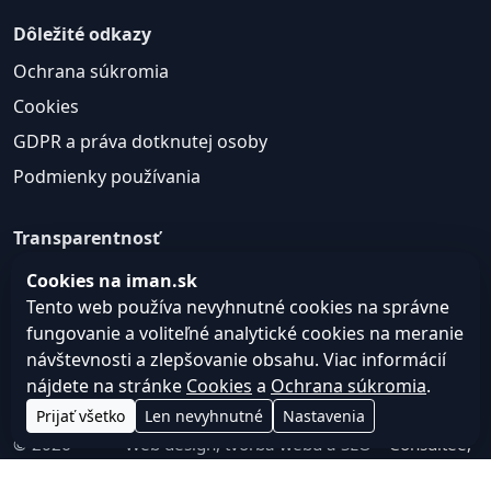
Dôležité odkazy
Ochrana súkromia
Cookies
GDPR a práva dotknutej osoby
Podmienky používania
Transparentnosť
Web môže používať nevyhnutné cookies pre správne
Cookies na iman.sk
fungovanie a voliteľné analytické cookies na
Tento web používa nevyhnutné cookies na správne
zlepšovanie obsahu a používateľskej skúsenosti.
fungovanie a voliteľné analytické cookies na meranie
návštevnosti a zlepšovanie obsahu. Viac informácií
Nastavenie cookies
nájdete na stránke
Cookies
a
Ochrana súkromia
.
Prijať všetko
Len nevyhnutné
Nastavenia
© 2026
Web design, tvorba webu a SEO –
Consultee,
iman.sk
s.r.o.