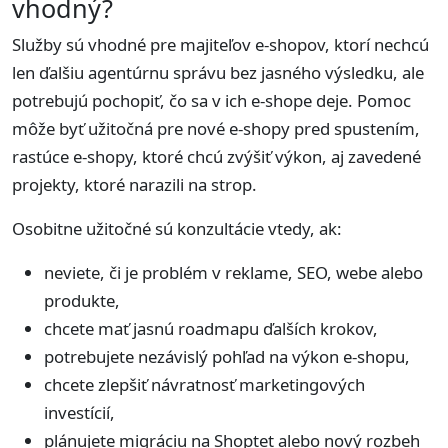
vhodný?
Služby sú vhodné pre majiteľov e-shopov, ktorí nechcú
len ďalšiu agentúrnu správu bez jasného výsledku, ale
potrebujú pochopiť, čo sa v ich e-shope deje. Pomoc
môže byť užitočná pre nové e-shopy pred spustením,
rastúce e-shopy, ktoré chcú zvýšiť výkon, aj zavedené
projekty, ktoré narazili na strop.
Osobitne užitočné sú konzultácie vtedy, ak:
neviete, či je problém v reklame, SEO, webe alebo
produkte,
chcete mať jasnú roadmapu ďalších krokov,
potrebujete nezávislý pohľad na výkon e-shopu,
chcete zlepšiť návratnosť marketingových
investícií,
plánujete migráciu na Shoptet alebo nový rozbeh