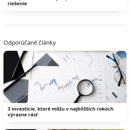
riešenie
Odporúčané články
3 investície, ktoré môžu v najbližších rokoch
výrazne rásť