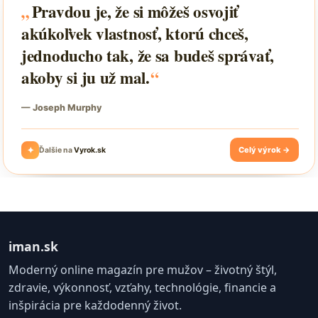
iman.sk
Moderný online magazín pre mužov – životný štýl,
zdravie, výkonnosť, vzťahy, technológie, financie a
inšpirácia pre každodenný život.