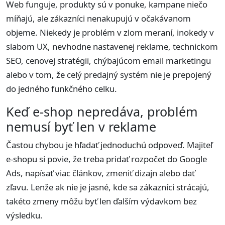
Web funguje, produkty sú v ponuke, kampane niečo
míňajú, ale zákazníci nenakupujú v očakávanom
objeme. Niekedy je problém v zlom meraní, inokedy v
slabom UX, nevhodne nastavenej reklame, technickom
SEO, cenovej stratégii, chýbajúcom email marketingu
alebo v tom, že celý predajný systém nie je prepojený
do jedného funkčného celku.
Keď e-shop nepredáva, problém
nemusí byť len v reklame
Častou chybou je hľadať jednoduchú odpoveď. Majiteľ
e-shopu si povie, že treba pridať rozpočet do Google
Ads, napísať viac článkov, zmeniť dizajn alebo dať
zľavu. Lenže ak nie je jasné, kde sa zákazníci strácajú,
takéto zmeny môžu byť len ďalším výdavkom bez
výsledku.