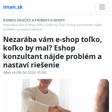
iman.sk
DOMOV
›
ZNAČKY A PRÍBEHY
›
E-SHOPY
›
Nezarába vám e-shop toľko, koľko by mal? Eshop konzultant nájde
problém a nastaví riešenie
Nezarába vám e-shop toľko,
koľko by mal? Eshop
konzultant nájde problém a
nastaví riešenie
iMan.sk (08.06.2026 10:30)