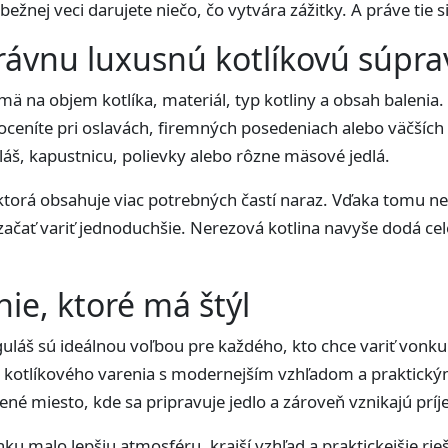
bežnej veci darujete niečo, čo vytvára zážitky. A práve tie s
právnu luxusnú kotlíkovú súpra
ajmä na objem kotlíka, materiál, typ kotliny a obsah balen
 oceníte pri oslavách, firemných posedeniach alebo väčších s
uláš, kapustnicu, polievky alebo rôzne mäsové jedlá.
, ktorá obsahuje viac potrebných častí naraz. Vďaka tomu
čať variť jednoduchšie. Nerezová kotlina navyše dodá cele
nie, ktoré má štýl
uláš sú ideálnou voľbou pre každého, kto chce variť vonku 
ro kotlíkového varenia s modernejším vzhľadom a praktick
zené miesto, kde sa pripravuje jedlo a zároveň vznikajú prí
ku malo lepšiu atmosféru, krajší vzhľad a praktickejšie rie