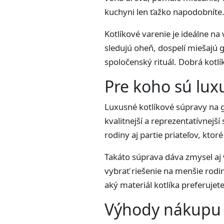
kuchyni len ťažko napodobníte
Kotlíkové varenie je ideálne na
sledujú oheň, dospelí miešajú g
spoločenský rituál. Dobrá kotl
Pre koho sú lux
Luxusné kotlíkové súpravy na gu
kvalitnejší a reprezentatívnejš
rodiny aj partie priateľov, ktor
Takáto súprava dáva zmysel aj v
vybrať riešenie na menšie rodin
aký materiál kotlíka preferujet
Výhody nákupu 