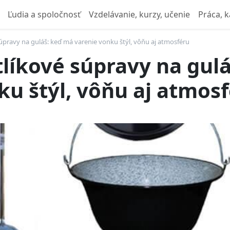
Ľudia a spoločnosť
Vzdelávanie, kurzy, učenie
Práca, k
úpravy na guláš: keď má varenie vonku štýl, vôňu aj atmosféru
líkové súpravy na gul
ku štýl, vôňu aj atmos