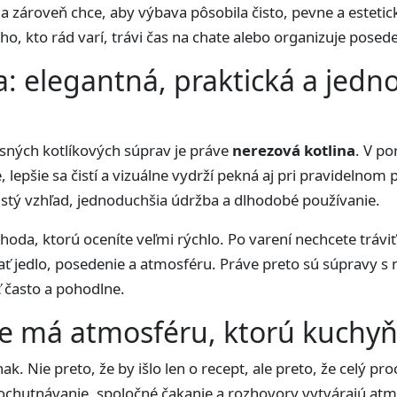
u a zároveň chce, aby výbava pôsobila čisto, pevne a estetic
, kto rád varí, trávi čas na chate alebo organizuje posede
a: elegantná, praktická a jed
sných kotlíkových súprav je práve
nerezová kotlina
. V p
, lepšie sa čistí a vizuálne vydrží pekná aj pri pravidelnom
istý vzhľad, jednoduchšia údržba a dlhodobé používanie.
hoda, ktorú oceníte veľmi rýchlo. Po varení nechcete trávi
nať jedlo, posedenie a atmosféru. Práve preto sú súpravy s
ť často a pohodlne.
de má atmosféru, ktorú kuchy
k. Nie preto, že by išlo len o recept, ale preto, že celý pr
chutnávanie, spoločné čakanie a rozhovory vytvárajú atmo