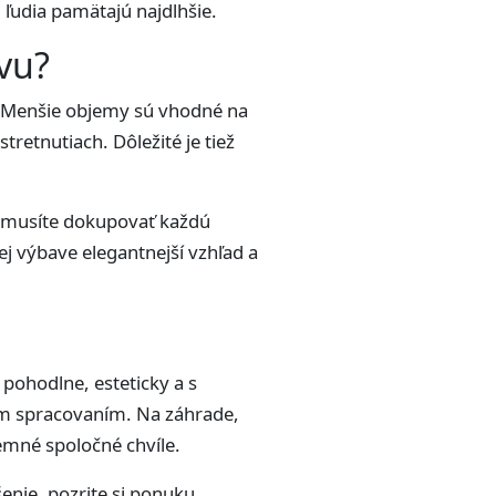
i ľudia pamätajú najdlhšie.
vu?
ia. Menšie objemy sú vhodné na
tretnutiach. Dôležité je tiež
 nemusíte dokupovať každú
j výbave elegantnejší vzhľad a
pohodlne, esteticky a s
ým spracovaním. Na záhrade,
jemné spoločné chvíle.
šenie, pozrite si ponuku