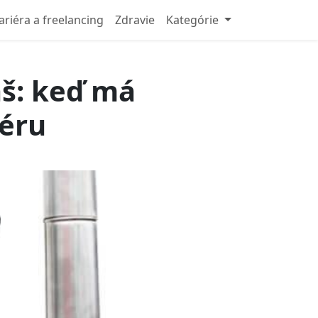
ariéra a freelancing
Zdravie
Kategórie
áš: keď má
féru