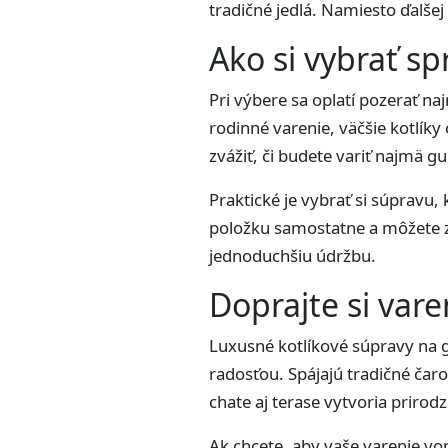
tradičné jedlá. Namiesto ďalšej 
Ako si vybrať s
Pri výbere sa oplatí pozerať n
rodinné varenie, väčšie kotlíky
zvážiť, či budete variť najmä g
Praktické je vybrať si súpravu
položku samostatne a môžete za
jednoduchšiu údržbu.
Doprajte si vare
Luxusné kotlíkové súpravy na g
radosťou. Spájajú tradičné ča
chate aj terase vytvoria prirod
Ak chcete, aby vaše varenie von