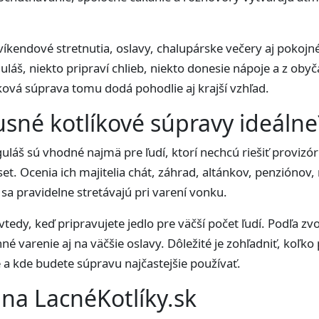
.
 víkendové stretnutia, oslavy, chalupárske večery aj pokojn
uláš, niekto pripraví chlieb, niekto donesie nápoje a z oby
íková súprava tomu dodá pohodlie aj krajší vzhľad.
usné kotlíkové súpravy ideálne
láš sú vhodné najmä pre ľudí, ktorí nechcú riešiť provizór
í set. Ocenia ich majitelia chát, záhrad, altánkov, penzióno
é sa pravidelne stretávajú pri varení vonku.
tedy, keď pripravujete jedlo pre väčší počet ľudí. Podľa zv
né varenie aj na väčšie oslavy. Dôležité je zohľadniť, koľko
e a kde budete súpravu najčastejšie používať.
na LacnéKotlíky.sk