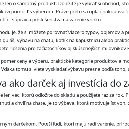
jde len o samotný produkt. Dôležité je vybrať si obchod, k
íkovi pomôcť s výberom. Práve preto sa oplatí nakupovať
kotlín, súprav a príslušenstva na varenie vonku.
odu je, že si môžete porovnať viacero typov, objemov a p
 guláš, výbavu na chatu, kotlík na kapustnicu alebo prakti
dete riešenia pre začiatočníkov aj skúsenejších milovníkov 
pomer ceny a výberu, praktické kategórie produktov a mož
. Vďaka tomu si viete vyskladať výbavu presne podľa toho, a
a ako darček aj investícia do z
e len vec, ktorú odložíte do skladu a použijete raz za rok
nutí a chvíľ na chate. Je to výbava, ktorá motivuje ísť von, 
rným darčekom. Poteší ľudí, ktorí majú radi varenie, príro