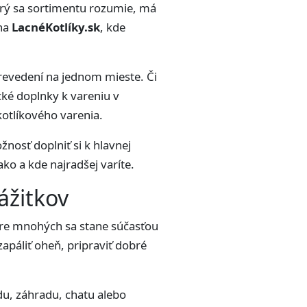
torý sa sortimentu rozumie, má
 na
LacnéKotlíky.sk
, kde
revedení na jednom mieste. Či
cké doplnky k vareniu v
kotlíkového varenia.
nosť doplniť si k hlavnej
ko a kde najradšej varíte.
ážitkov
. Pre mnohých sa stane súčasťou
zapáliť oheň, pripraviť dobré
du, záhradu, chatu alebo