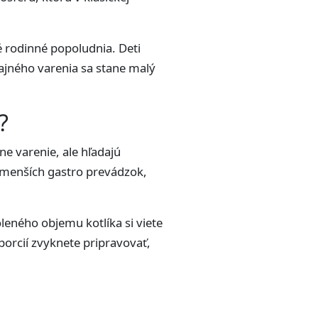
é rodinné popoludnia. Deti
čajného varenia sa stane malý
?
ne varenie, ale hľadajú
v, menších gastro prevádzok,
oleného objemu kotlíka si viete
 porcií zvyknete pripravovať,