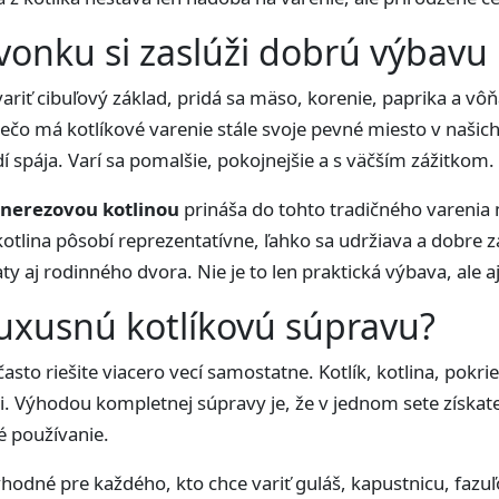
 vonku si zaslúži dobrú výbavu
ariť cibuľový základ, pridá sa mäso, korenie, paprika a vôňa
ečo má kotlíkové varenie stále svoje pevné miesto v našich
dí spája. Varí sa pomalšie, pokojnejšie a s väčším zážitkom.
 nerezovou kotlinou
prináša do tohto tradičného varenia m
kotlina pôsobí reprezentatívne, ľahko sa udržiava a dobre 
y aj rodinného dvora. Nie je to len praktická výbava, ale a
 luxusnú kotlíkovú súpravu?
sto riešite viacero vecí samostatne. Kotlík, kotlina, pokri
i. Výhodou kompletnej súpravy je, že v jednom sete získate
é používanie.
odné pre každého, kto chce variť guláš, kapustnicu, fazuľo