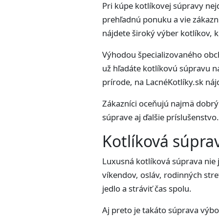
Pri kúpe kotlíkovej súpravy ne
prehľadnú ponuku a vie zákazn
nájdete široký výber kotlíkov, 
Výhodou špecializovaného obch
už hľadáte kotlíkovú súpravu na
prírode, na LacnéKotlíky.sk náj
Zákazníci oceňujú najmä dobrý 
súprave aj ďalšie príslušenstvo
Kotlíková súprav
Luxusná kotlíková súprava nie j
víkendov, osláv, rodinných stret
jedlo a stráviť čas spolu.
Aj preto je takáto súprava výbo