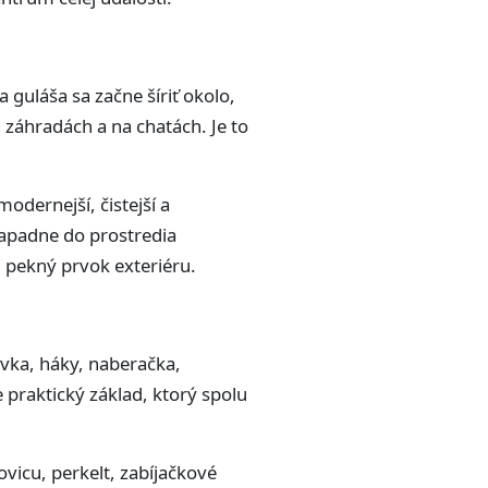
 guláša sa začne šíriť okolo,
 záhradách a na chatách. Je to
odernejší, čistejší a
zapadne do prostredia
j pekný prvok exteriéru.
evka, háky, naberačka,
 praktický základ, ktorý spolu
vicu, perkelt, zabíjačkové