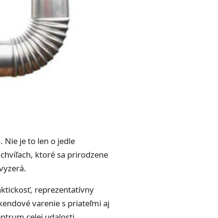
ie je to len o jedle
hvíľach, ktoré sa prirodzene
 vyzerá.
aktickosť, reprezentatívny
kendové varenie s priateľmi aj
ntrum celej udalosti.