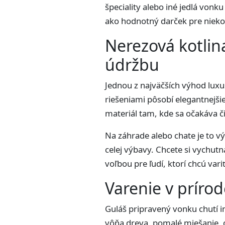
špeciality alebo iné jedlá vonk
ako hodnotný darček pre niekoho
Nerezová kotlin
údržbu
Jednou z najväčších výhod luxu
riešeniami pôsobí elegantnejšie
materiál tam, kde sa očakáva č
Na záhrade alebo chate je to vý
celej výbavy. Chcete si vychut
voľbou pre ľudí, ktorí chcú vari
Varenie v príro
Guláš pripravený vonku chutí ina
vôňa dreva, pomalé miešanie, o