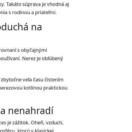
ky. Takáto súprava je vhodná aj
nia s rodinou a priateľmi.
noduchá na
orovnaní s obyčajnými
 používaní. Nerez je obľúbený
ť zbytočne veľa času čistením
 nerezovou kotlinou praktickou
ňa nenahradí
oces je zážitok. Oheň, vzduch,
sféru, ktorú v klasickej