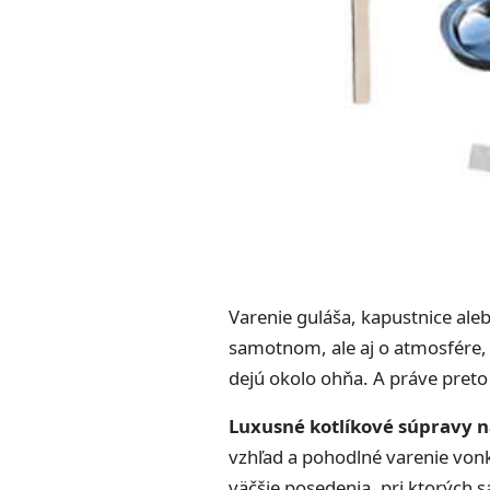
Varenie guláša, kapustnice ale
samotnom, ale aj o atmosfére,
dejú okolo ohňa. A práve preto 
Luxusné kotlíkové súpravy n
vzhľad a pohodlné varenie vonku
väčšie posedenia, pri ktorých s