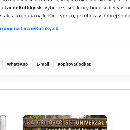
na
LacnéKotlíky.sk
. Vyberte si set, ktorý bude sedieť vášm
 tak, ako chutia najlepšie – vonku, pri ohni a v dobrej spol
pravy na LacnéKotlíky.sk
WhatsApp
E-mail
Kopírovať odkaz