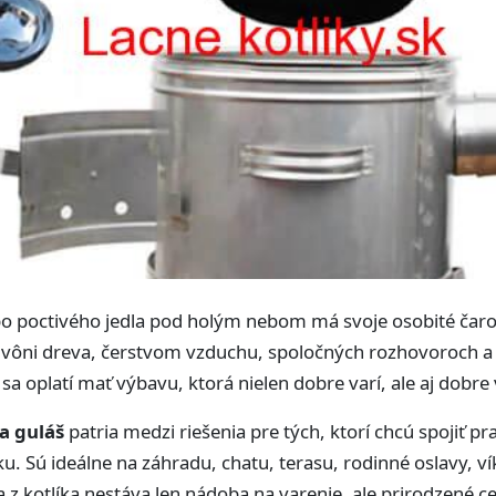
bo poctivého jedla pod holým nebom má svoje osobité čaro. N
 vôni dreva, čerstvom vzduchu, spoločných rozhovoroch a c
sa oplatí mať výbavu, ktorá nielen dobre varí, ale aj dobre
a guláš
patria medzi riešenia pre tých, ktorí chcú spojiť pr
. Sú ideálne na záhradu, chatu, terasu, rodinné oslavy, ví
a z kotlíka nestáva len nádoba na varenie, ale prirodzené ce