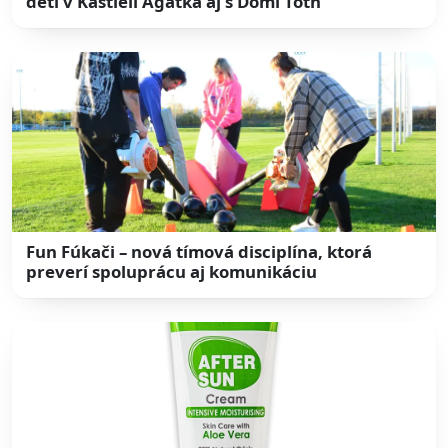
deti v Kaštieli Agátka aj s Domi Tóth
Fun Fúkači – nová tímová disciplína, ktorá
preverí spoluprácu aj komunikáciu