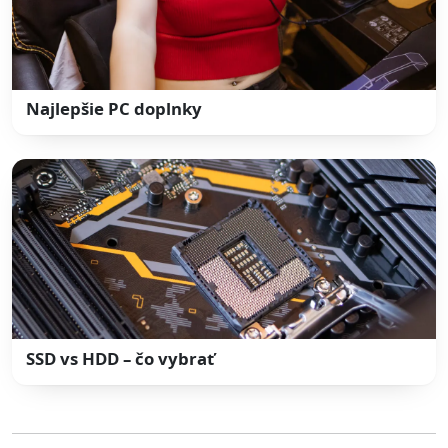
Najlepšie PC doplnky
SSD vs HDD – čo vybrať