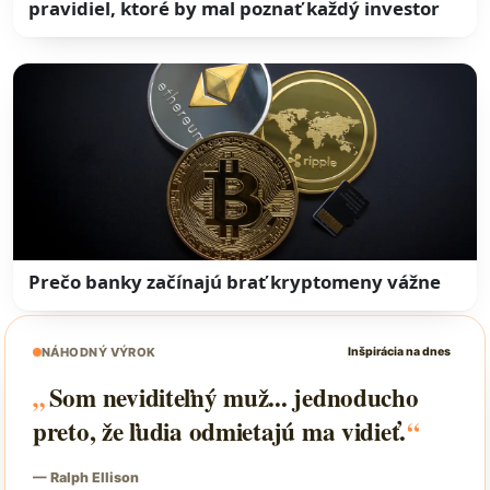
pravidiel, ktoré by mal poznať každý investor
Prečo banky začínajú brať kryptomeny vážne