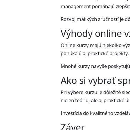
management pomáhajú zlepšiť
Rozvoj mäkkých zručností je dô
Výhody online v
Online kurzy majú niekoľko vý
ponúkajú aj praktické projekty.
Mnohé kurzy navyše poskytujú c
Ako si vybrať sp
Pri výbere kurzu je dôležité s
nielen teóriu, ale aj praktické ú
Investícia do kvalitného vzdelá
Záver