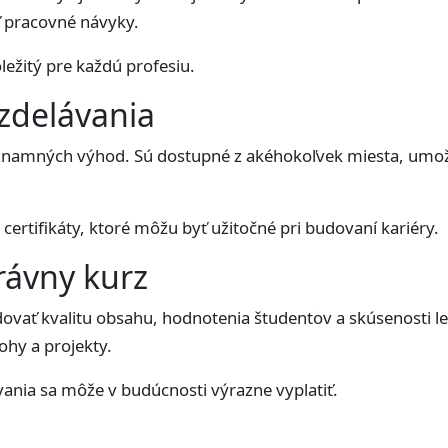
 pracovné návyky.
ležitý pre každú profesiu.
zdelávania
znamných výhod. Sú dostupné z akéhokoľvek miesta, umožň
ertifikáty, ktoré môžu byť užitočné pri budovaní kariéry.
rávny kurz
ledovať kvalitu obsahu, hodnotenia študentov a skúsenosti 
lohy a projekty.
vania sa môže v budúcnosti výrazne vyplatiť.