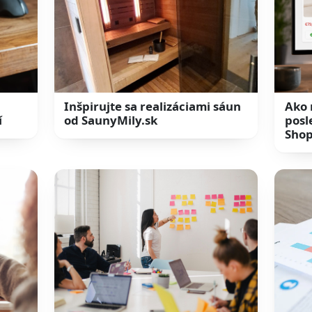
Inšpirujte sa realizáciami sáun
Ako 
í
od SaunyMily.sk
posl
Shop