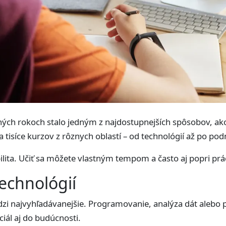
ných rokoch stalo jedným z najdostupnejších spôsobov, ak
 tisíce kurzov z rôznych oblastí – od technológií až po po
ilita. Učiť sa môžete vlastným tempom a často aj popri prác
technológií
zi najvyhľadávanejšie. Programovanie, analýza dát alebo p
ciál aj do budúcnosti.