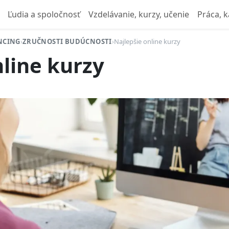
Ľudia a spoločnosť
Vzdelávanie, kurzy, učenie
Práca, k
ANCING
›
ZRUČNOSTI BUDÚCNOSTI
›
Najlepšie online kurzy
nline kurzy