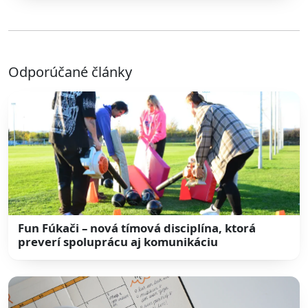
Odporúčané články
Fun Fúkači – nová tímová disciplína, ktorá
preverí spoluprácu aj komunikáciu