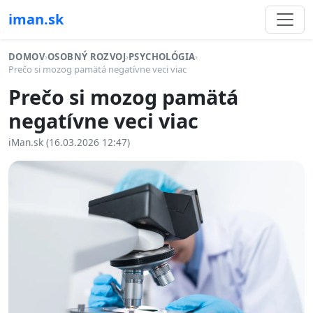
iman.sk
DOMOV
›
OSOBNÝ ROZVOJ
›
PSYCHOLÓGIA
›
Prečo si mozog pamätá negatívne veci viac
Prečo si mozog pamätá
negatívne veci viac
iMan.sk (16.03.2026 12:47)