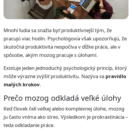
Mnohí ľudia sa snažia byť produktívnejší tým, že
pracujú viac hodín. Psychológovia však upozorňujú, že
skutočná produktivita nespočíva v dĺžke práce, ale v
spôsobe, akým mozog pracuje s úlohami.
Existuje jeden jednoduchý psychologický princíp, ktorý
môže výrazne zvýšiť produktivitu. Nazýva sa
pravidlo
malých krokov
.
Prečo mozog odkladá veľké úlohy
Keď človek čelí veľkej alebo komplexnej úlohe, mozog
ju často vníma ako stres. Výsledkom je prokrastinácia –
teda odkladanie práce.