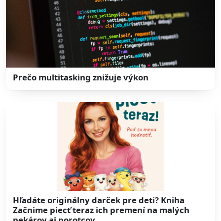
Prečo multitasking znižuje výkon
Hľadáte originálny darček pre deti? Kniha
Začnime piecť teraz ich premení na malých
pekárov aj porotcov