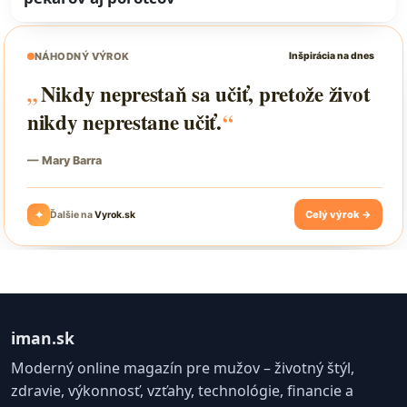
iman.sk
Moderný online magazín pre mužov – životný štýl,
zdravie, výkonnosť, vzťahy, technológie, financie a