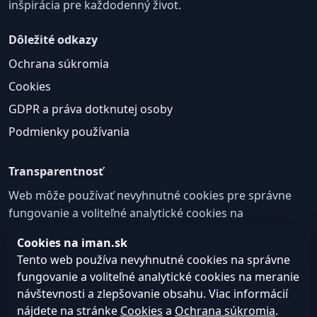
inšpirácia pre každodenný život.
Dôležité odkazy
Ochrana súkromia
Cookies
GDPR a práva dotknutej osoby
Podmienky používania
Transparentnosť
Web môže používať nevyhnutné cookies pre správne
fungovanie a voliteľné analytické cookies na
zlepšovanie obsahu a používateľskej skúsenosti.
Cookies na iman.sk
Nastavenie cookies
Tento web používa nevyhnutné cookies na správne
fungovanie a voliteľné analytické cookies na meranie
návštevnosti a zlepšovanie obsahu. Viac informácií
© 2026
Web design, tvorba webu a SEO –
Consultee,
nájdete na stránke
Cookies
a
Ochrana súkromia
.