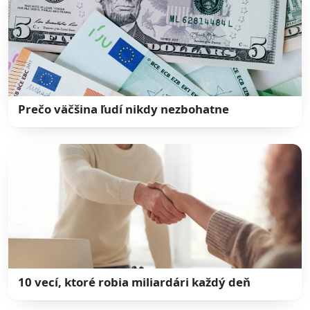
Prečo väčšina ľudí nikdy nezbohatne
10 vecí, ktoré robia miliardári každý deň