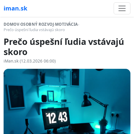
iman.sk
DOMOV
›
OSOBNÝ ROZVOJ
›
MOTIVÁCIA
›
Prečo úspešní ľudia vstávajú skoro
Prečo úspešní ľudia vstávajú
skoro
iMan.sk (12.03.2026 06:00)